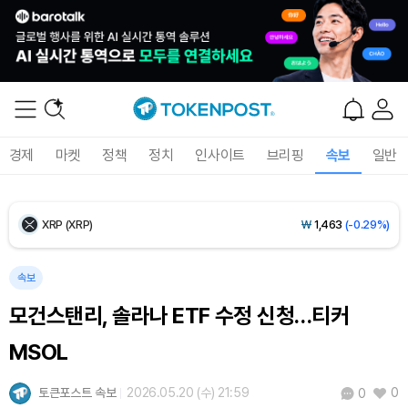
Ethereum (ETH)
₩
2,708,073
(+0.17%)
Tether USDt (USDT)
₩
1,407
(-0.01%)
BNB (BNB)
₩
858,787
(+1.75%)
경제
마켓
정책
정치
인사이트
브리핑
속보
일반
USDC (USDC)
₩
1,408
(-0.01%)
XRP (XRP)
₩
1,463
(-0.29%)
Solana (SOL)
₩
107,876
(+1.36%)
속보
모건스탠리, 솔라나 ETF 수정 신청…티커
TRON (TRX)
₩
464.4
(+0.44%)
MSOL
Hyperliquid (HYPE)
₩
76,847
(+0.30%)
토큰포스트 속보
2026.05.20 (수) 21:59
0
0
Dogecoin (DOGE)
₩
99.05
(-0.17%)