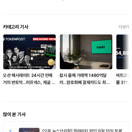
카테고리 기사
더보기
오션 해시레이트 24시간 만에
칼시 올해 거래액 1480억달
비트코인 
거의 반토막…러프넥스, 채굴 중
러…암호화폐 결제카드도 최고
률 31%
단 선언
치
많이 본 기사
1
[오후 뉴스브리핑] 클래리티 법안 9월 15일 토론