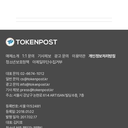
매체소개
1:1 문의
기사제보
광고 문의
이용약관
개인정보처리방침
청소년보호정책
이메일무단수집거부
대표 문의: 02-6674-1012
일반 문의:
cs@tokenpost.kr
광고 문의:
info@tokenpost.kr
기사 제보:
press@tokenpost.kr
주소: 서울시 강남구 논현로 614 ARTISAN 빌딩 6층, 7층
등록번호: 서울 아 52481
등록일: 2018.01.02
발행 일자: 2017.02.17
대표: 김지호
청소년 보호 책임자: 전영빈