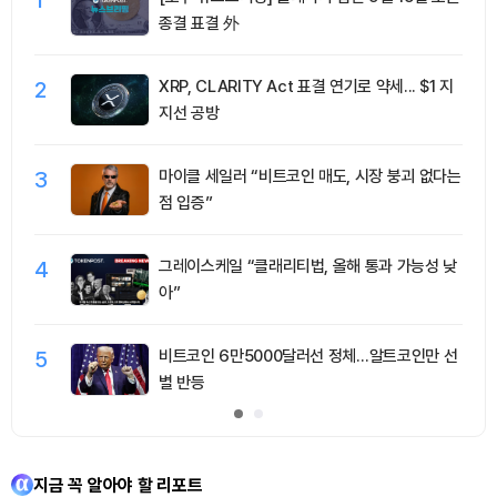
종결 표결 外
2
XRP, CLARITY Act 표결 연기로 약세... $1 지
지선 공방
3
마이클 세일러 “비트코인 매도, 시장 붕괴 없다는
점 입증”
4
그레이스케일 “클래리티법, 올해 통과 가능성 낮
아”
5
비트코인 6만5000달러선 정체…알트코인만 선
별 반등
지금 꼭 알아야 할 리포트