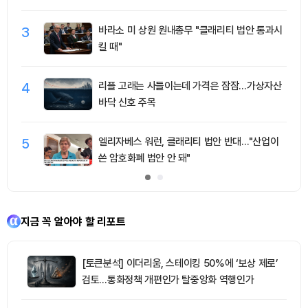
3
바라소 미 상원 원내총무 "클래리티 법안 통과시
킬 때"
4
리플 고래는 사들이는데 가격은 잠잠…가상자산
바닥 신호 주목
5
엘리자베스 워런, 클래리티 법안 반대…"산업이
쓴 암호화폐 법안 안 돼"
지금 꼭 알아야 할 리포트
[토큰분석] 이더리움, 스테이킹 50%에 ‘보상 제로’
검토…통화정책 개편인가 탈중앙화 역행인가