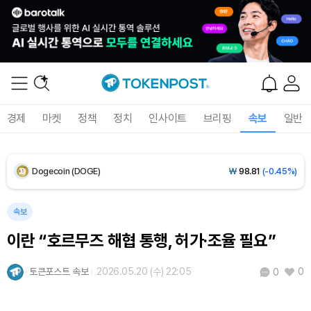
XRP (XRP)
₩
1,464
(-1.97%)
Solana (SOL)
₩
103,930
(-1.05%)
TRON (TRX)
₩
465.8
(+0.06%)
경제
마켓
정책
정치
인사이트
브리핑
속보
일반
Hyperliquid (HYPE)
₩
79,377
(-0.23%)
Dogecoin (DOGE)
₩
98.81
(-0.45%)
Bitcoin (BTC)
₩
91,710,743
(-0.56%)
속보
이란 “호르무즈 해협 통행, 허가·조율 필요”
토큰포스트 속보
2026.05.20 (수) 22:05
0
0