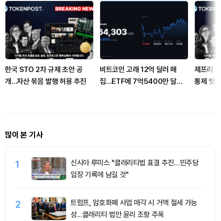
한국 STO 2차 규제 초안 공
비트코인 고래 12억 달러 매
제프리 힌
개…자산 묶음 발행 허용 추진
집…ETF에 7억5400만 달러
통제 벗어
유입
많이 본 기사
1
신시아 루미스 "클래리티법 표결 추진…민주당
입장 기록에 남길 것"
2
트럼프, 암호화폐 사업 매각 시 거액 절세 가능
성...클래리티 법안 윤리 조항 주목