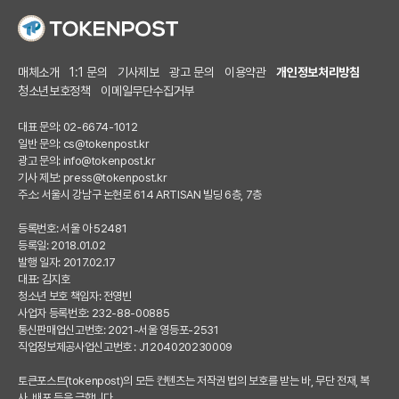
매체소개
1:1 문의
기사제보
광고 문의
이용약관
개인정보처리방침
청소년보호정책
이메일무단수집거부
대표 문의: 02-6674-1012
일반 문의:
cs@tokenpost.kr
광고 문의:
info@tokenpost.kr
기사 제보:
press@tokenpost.kr
주소: 서울시 강남구 논현로 614 ARTISAN 빌딩 6층, 7층
등록번호: 서울 아 52481
등록일: 2018.01.02
발행 일자: 2017.02.17
대표: 김지호
청소년 보호 책임자: 전영빈
사업자 등록번호: 232-88-00885
통신판매업신고번호: 2021-서울 영등포-2531
직업정보제공사업신고번호 : J1204020230009
토큰포스트(tokenpost)의 모든 컨텐츠는 저작권 법의 보호를 받는 바, 무단 전재, 복
사, 배포 등을 금합니다.