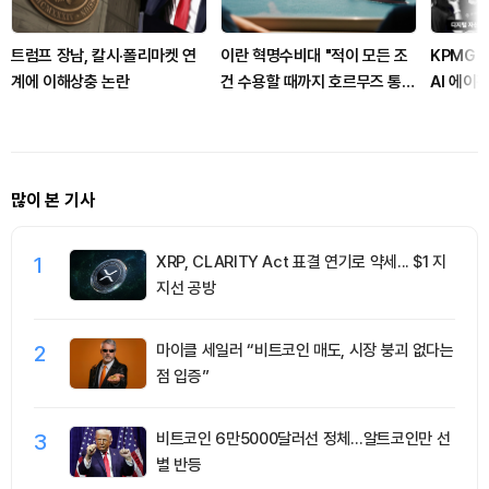
트럼프 장남, 칼시·폴리마켓 연
이란 혁명수비대 "적이 모든 조
KPMG 
계에 이해상충 논란
건 수용할 때까지 호르무즈 통
AI 에이
제"
많이 본 기사
1
XRP, CLARITY Act 표결 연기로 약세... $1 지
지선 공방
2
마이클 세일러 “비트코인 매도, 시장 붕괴 없다는
점 입증”
3
비트코인 6만5000달러선 정체…알트코인만 선
별 반등