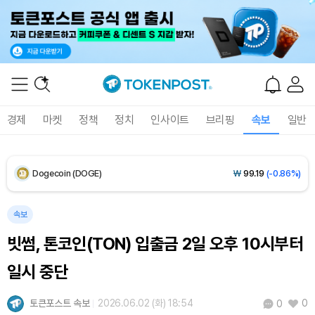
XRP (XRP)
₩
1,466
(-0.24%)
Solana (SOL)
₩
108,211
(+0.33%)
TRON (TRX)
₩
464.4
(+0.38%)
경제
마켓
정책
정치
인사이트
브리핑
속보
일반
Hyperliquid (HYPE)
₩
76,944
(-0.14%)
Dogecoin (DOGE)
₩
99.19
(-0.86%)
Bitcoin (BTC)
₩
91,771,536
(+0.23%)
속보
빗썸, 톤코인(TON) 입출금 2일 오후 10시부터
일시 중단
토큰포스트 속보
2026.06.02 (화) 18:54
0
0