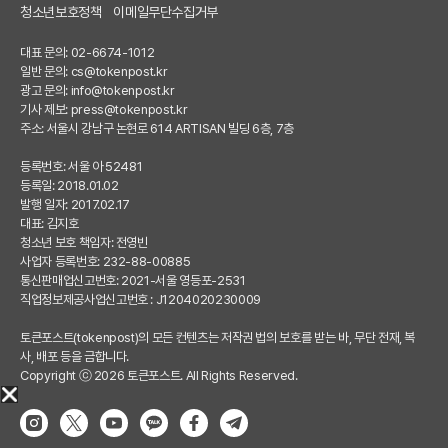
청소년보호정책
이메일무단수집거부
대표 문의: 02-6674-1012
일반 문의:
cs@tokenpost.kr
광고 문의:
info@tokenpost.kr
기사 제보:
press@tokenpost.kr
주소: 서울시 강남구 논현로 614 ARTISAN 빌딩 6층, 7층
등록번호: 서울 아 52481
등록일: 2018.01.02
발행 일자: 2017.02.17
대표: 김지호
청소년 보호 책임자: 전영빈
사업자 등록번호: 232-88-00885
통신판매업신고번호: 2021-서울 영등포-2531
직업정보제공사업신고번호 : J1204020230009
토큰포스트(tokenpost)의 모든 컨텐츠는 저작권 법의 보호를 받는 바, 무단 전재, 복
사, 배포 등을 금합니다.
Copyright ⓒ 2026 토큰포스트. All Rights Reserved.