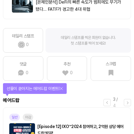
[온체인분석] DeFi의 빠른 속도가 범죄에도 무기가
됐다… FATF가 경고한 4대 위협
데일리 스탬프
데일리 스탬프를 찍은 회원이 없습니다.
첫 스탬프를 찍어 보세요!
0
스크랩
댓글
추천
0
0
퀴즈풀고 선물 받자!
4
/
퀴즈
4
마감
[토큰포스트] 기사 퀴즈 658회차
2026.08.07 (금) ~ 2026.08.08 (토)