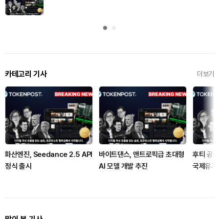
카테고리 기사
더보기
화산엔진, Seedance 2.5 API
바이트댄스, 앤트로픽급 초대형
후티 공격
정식 출시
AI 모델 개발 추진
국제유가