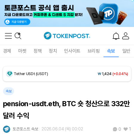
Dogecoin (DOGE)
₩
98.80
(-0.81%)
Bitcoin (BTC)
₩
91,968,580
(-0.53%)
경제
마켓
정책
정치
인사이트
브리핑
속보
일반
Ethereum (ETH)
₩
2,719,844
(-0.32%)
Tether USDt (USDT)
₩
1,424
(+0.04%)
BNB (BNB)
₩
837,633
(-1.20%)
속보
pension-usdt.eth, BTC 숏 청산으로 332만
USDC (USDC)
₩
1,425
(-0.01%)
달러 수익
XRP (XRP)
₩
1,468
(-2.35%)
토큰포스트 속보
2026.06.04 (목) 00:02
1
0
Solana (SOL)
₩
104,197
(-1.11%)