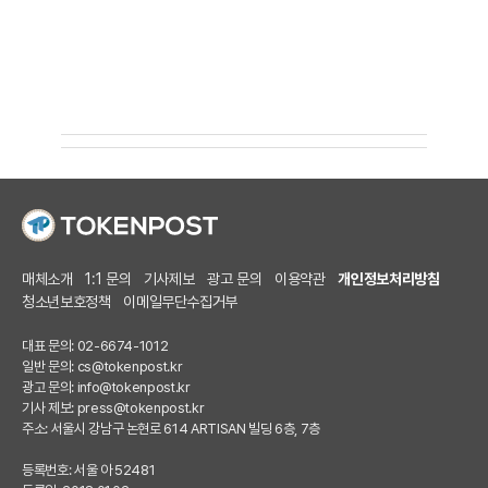
매체소개
1:1 문의
기사제보
광고 문의
이용약관
개인정보처리방침
청소년보호정책
이메일무단수집거부
대표 문의: 02-6674-1012
일반 문의:
cs@tokenpost.kr
광고 문의:
info@tokenpost.kr
기사 제보:
press@tokenpost.kr
주소: 서울시 강남구 논현로 614 ARTISAN 빌딩 6층, 7층
등록번호: 서울 아 52481