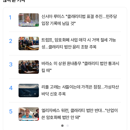
많이 본 기사
1
신시아 루미스 "클래리티법 표결 추진…민주당
입장 기록에 남길 것"
2
트럼프, 암호화폐 사업 매각 시 거액 절세 가능
성...클래리티 법안 윤리 조항 주목
3
바라소 미 상원 원내총무 "클래리티 법안 통과시
킬 때"
4
리플 고래는 사들이는데 가격은 잠잠…가상자산
바닥 신호 주목
5
엘리자베스 워런, 클래리티 법안 반대…"산업이
쓴 암호화폐 법안 안 돼"