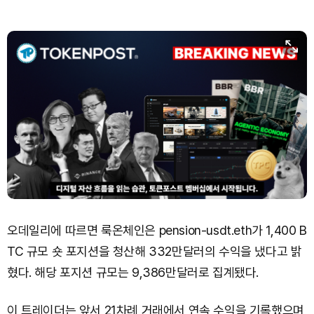
TRON (TRX)
₩
465.8
(+0.07%)
Hyperliquid (HYPE)
₩
80,183
(+0.28%)
Dogecoin (DOGE)
₩
98.80
(-0.81%)
Bitcoin (BTC)
₩
91,968,580
(-0.53%)
오데일리에 따르면 룩온체인은 pension-usdt.eth가 1,400 B
TC 규모 숏 포지션을 청산해 332만달러의 수익을 냈다고 밝
혔다. 해당 포지션 규모는 9,386만달러로 집계됐다.
이 트레이더는 앞서 21차례 거래에서 연속 수익을 기록했으며