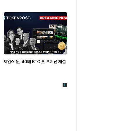
제임스 윈, 40배 BTC 숏 포지션 개설
찰스 슈왑 임원 “비트코인 약세, 세
매도 아닌 모멘텀 상실 때문”