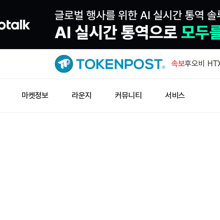
한국 개인투
동
속보
후오비 HTX
미국 디젤 
마켓정보
라운지
커뮤니티
서비스
암호화폐, C
함
하이퍼리퀴드
러어치 소
한국 개인투
동
후오비 HTX