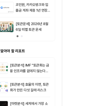
움 1,917달러
코인원, 카카오뱅크와 입
9
“해킹에 1억달
출금 계좌 제휴 1년 연장
데도 반등”...
가능성
트코인 랠리의 
[토큰운세] 2026년 8월
10
리플(XRP), 1
6일 띠별 토큰 운세
지선 시험대…
간이 분기점 
 알아야 할 리포트
[토큰분석] IMF “토큰화는 금
융 인프라를 없애지 않는다…
‘하이브리드 FMI’로 재편할
뿐”
[토큰분석] 효율의 이면, 토큰
화가 만든 다섯 갈래 리스크
[마켓분석] 세계에서 가장 소