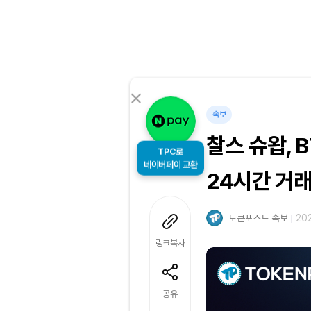
속보
찰스 슈왑, B
TPC로
24시간 거래
네이버페이 교환
토큰포스트 속보
202
링크복사
공유