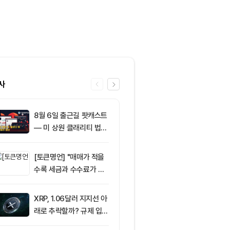
사
8월 6일 출근길 팟캐스트
6
암호화폐 시장,
— 미 상원 클래리티 법안
동안 레버리지 
또 밀렸다…비트코인·이더
억 3500만 
리움 반등 속 숏 청산 2.3
[토큰명언] "매매가 적을
7
ETF스토어 대표
5억달러
수록 세금과 수수료가 적
TY 법안 논의
다" ㅡ Day 142
교육 필요성 드
XRP, 1.06달러 지지선 아
8
[모닝 시세브리
래로 추락할까? 규제 입법
폐 시장 혼조세
과 기관 자금 유입 관건
인 64,849달