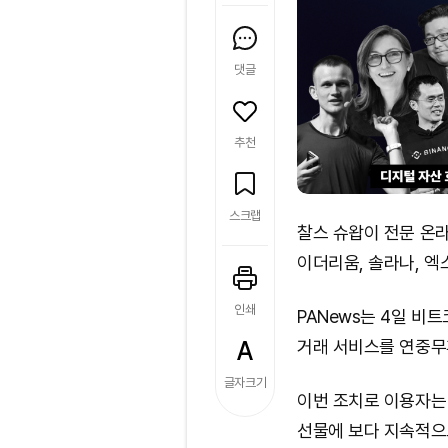
댓글
추천
스크랩
찰스 슈왑이 전문 온
이더리움, 솔라나, 엑
인쇄
PANews는 4일 비
거래 서비스를 연중무
글자크기
이번 조치로 이용자는
선물에 보다 지속적으로