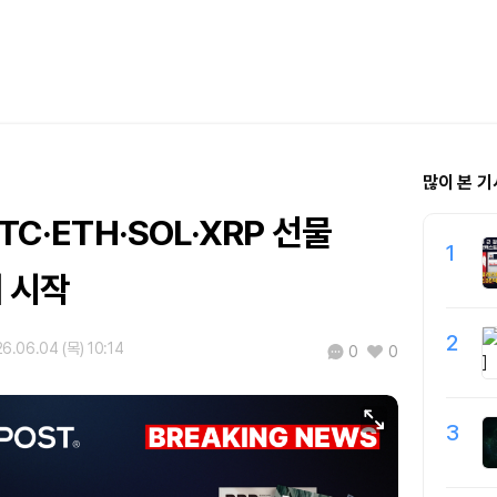
많이 본 기
TC·ETH·SOL·XRP 선물
1
 시작
2
6.06.04 (목) 10:14
0
0
3