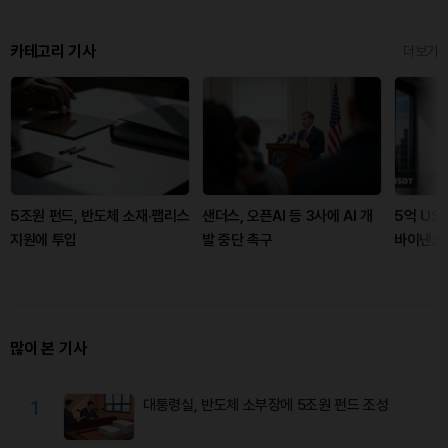
카테고리 기사
더보기
5조원 펀드, 반도체 소재·팹리스
샌더스, 오픈AI 등 3사에 AI 개
5억 US
지원에 투입
발 중단 촉구
바이낸스
많이 본 기사
1
대통령실, 반도체 소부장에 5조원 펀드 조성