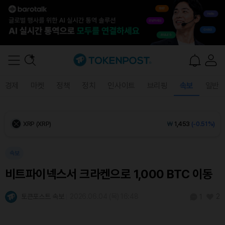
Ethereum (ETH)
₩
2,702,209
(-0.08%)
Tether USDt (USDT)
₩
1,408
(0.00%)
BNB (BNB)
₩
852,010
(+0.12%)
경제
마켓
정책
정치
인사이트
브리핑
속보
일반
USDC (USDC)
₩
1,409
(0.00%)
XRP (XRP)
₩
1,453
(-0.51%)
Solana (SOL)
₩
107,903
(+0.15%)
속보
비트파이넥스서 크라켄으로 1,000 BTC 이동
TRON (TRX)
₩
466.9
(+0.63%)
토큰포스트 속보
2026.06.04 (목) 16:48
2
1
Hyperliquid (HYPE)
₩
76,773
(-0.23%)
Dogecoin (DOGE)
₩
98.53
(-0.30%)