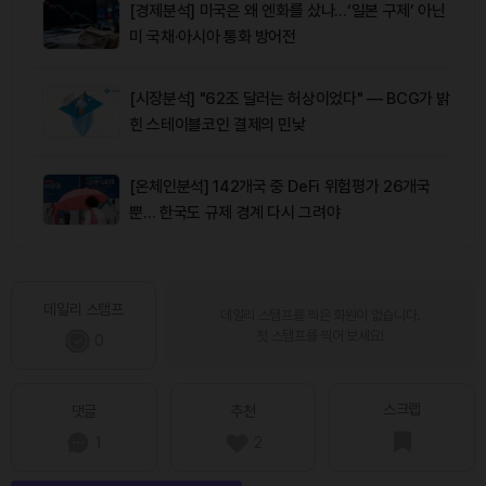
[경제분석] 미국은 왜 엔화를 샀나…‘일본 구제’ 아닌
미 국채·아시아 통화 방어전
[시장분석] "62조 달러는 허상이었다" — BCG가 밝
힌 스테이블코인 결제의 민낯
[온체인분석] 142개국 중 DeFi 위험평가 26개국
뿐… 한국도 규제 경계 다시 그려야
데일리 스탬프
데일리 스탬프를 찍은 회원이 없습니다.
첫 스탬프를 찍어 보세요!
0
스크랩
댓글
추천
1
2