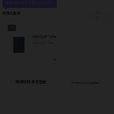
선물이 쏟아지는 에어드랍 이벤트!
3
/
에어드랍
4
일반
마감
[Episode 12] IXO™2024 참여하고, 2억원 상당 에어
드랍 받자!
추첨을 통해 100명에게 커피 기프티콘 에어드랍
빅데이터 추천정보