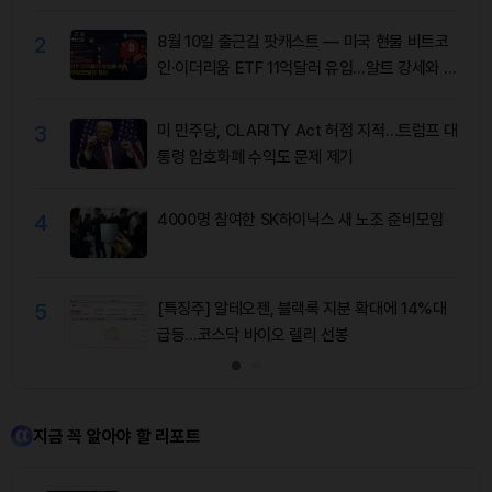
2
8월 10일 출근길 팟캐스트 — 미국 현물 비트코
인·이더리움 ETF 11억달러 유입…알트 강세와 숏
청산 동반
3
미 민주당, CLARITY Act 허점 지적…트럼프 대
통령 암호화폐 수익도 문제 제기
4
4000명 참여한 SK하이닉스 새 노조 준비모임
5
[특징주] 알테오젠, 블랙록 지분 확대에 14%대
급등…코스닥 바이오 랠리 선봉
지금 꼭 알아야 할 리포트