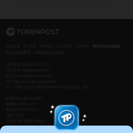
매체소개
1:1 문의
기사제보
광고 문의
이용약관
개인정보처리방침
청소년보호정책
이메일무단수집거부
대표 문의: 02-6674-1012
일반 문의:
cs@tokenpost.kr
광고 문의:
info@tokenpost.kr
기사 제보:
press@tokenpost.kr
주소: 서울시 강남구 논현로 614 ARTISAN 빌딩 6층, 7층
등록번호: 서울 아 52481
등록일: 2018.01.02
발행 일자: 2017.02.17
대표: 김지호
청소년 보호 책임자: 전영빈
사업자 등록번호: 232-88-00885
통신판매업신고번호: 2021-서울 영등포-2531