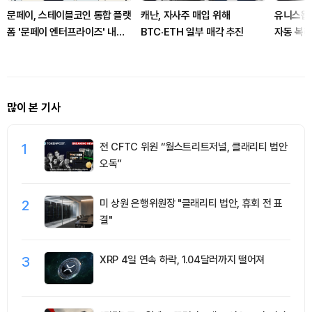
문페이, 스테이블코인 통합 플랫
캐난, 자사주 매입 위해
유니스왑 
폼 '문페이 엔터프라이즈' 내놨
BTC·ETH 일부 매각 추진
자동 복리
다
많이 본 기사
1
전 CFTC 위원 “월스트리트저널, 클래리티 법안
오독”
2
미 상원 은행위원장 "클래리티 법안, 휴회 전 표
결"
3
XRP 4일 연속 하락, 1.04달러까지 떨어져