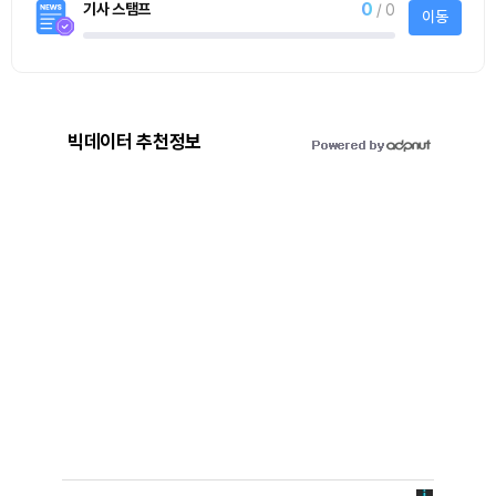
0
기사 스탬프
/ 0
이동
빅데이터 추천정보