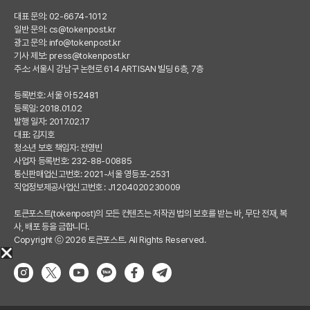
대표 문의: 02-6674-1012
일반 문의:
cs@tokenpost.kr
광고 문의:
info@tokenpost.kr
기사 제보:
press@tokenpost.kr
주소: 서울시 강남구 논현로 614 ARTISAN 빌딩 6층, 7층
등록번호: 서울 아 52481
등록일: 2018.01.02
발행 일자: 2017.02.17
대표: 김지호
청소년 보호 책임자: 전영빈
사업자 등록번호: 232-88-00885
통신판매업신고번호: 2021-서울 영등포-2531
직업정보제공사업신고번호 : J1204020230009
토큰포스트(tokenpost)의 모든 컨텐츠는 저작권 법의 보호를 받는 바, 무단 전재, 복
사, 배포 등을 금합니다.
Copyright ⓒ 2026 토큰포스트. All Rights Reserved.