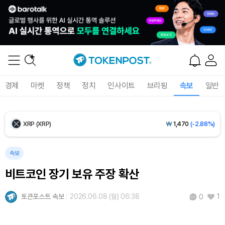
Ethereum (ETH)
₩
2,710,211
(-0.05%)
Tether USDt (USDT)
₩
1,421
(+0.01%)
BNB (BNB)
₩
841,499
(-0.70%)
경제
마켓
정책
정치
인사이트
브리핑
속보
일반
USDC (USDC)
₩
1,422
(0.00%)
XRP (XRP)
₩
1,470
(-2.88%)
Solana (SOL)
₩
103,591
(-1.70%)
속보
비트코인 장기 보유 주장 확산
TRON (TRX)
₩
464.7
(-0.29%)
토큰포스트 속보
2026.06.08 (월) 06:38
1
0
Hyperliquid (HYPE)
₩
79,666
(-1.38%)
Dogecoin (DOGE)
₩
98.04
(-1.65%)