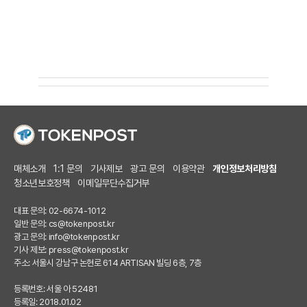
매체소개
1:1 문의
기사제보
광고 문의
이용약관
개인정보처리방침
청소년보호정책
이메일무단수집거부
대표 문의: 02-6674-1012
일반 문의:
cs@tokenpost.kr
광고 문의:
info@tokenpost.kr
기사 제보:
press@tokenpost.kr
주소: 서울시 강남구 논현로 614 ARTISAN 빌딩 6층, 7층
등록번호: 서울 아 52481
등록일: 2018.01.02