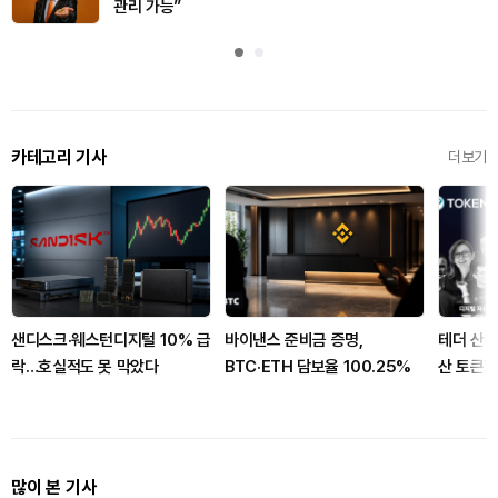
관리 가능”
카테고리 기사
더보기
샌디스크·웨스턴디지털 10% 급
바이낸스 준비금 증명,
테더 산하
락…호실적도 못 막았다
BTC·ETH 담보율 100.25%
산 토큰
많이 본 기사