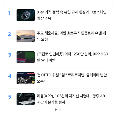
1
XRP 가격 등락 속 유럽 규제 완성과 크로스체인
확장 주목
2
주요 해운사들, 이란 호르무즈 통행료에 유엔 개
입 요청
3
[크립토 인앤아웃] 이더 1250만 달러, XRP 950
만 달러 이탈
4
전 CFTC 위원 “월스트리트저널, 클래리티 법안
오독”
5
리플(XRP), 1.05달러 지지선 시험대…향후 48
시간이 분기점 될까