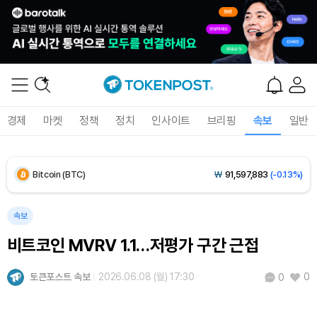
Solana (SOL)
₩
104,095
(-1.09%)
TRON (TRX)
₩
465.9
(-0.16%)
Hyperliquid (HYPE)
₩
79,166
(-3.01%)
경제
마켓
정책
정치
인사이트
브리핑
속보
일반
Dogecoin (DOGE)
₩
97.82
(-1.68%)
Bitcoin (BTC)
₩
91,597,883
(-0.13%)
속보
비트코인 MVRV 1.1…저평가 구간 근접
토큰포스트 속보
2026.06.08 (월) 17:30
0
0