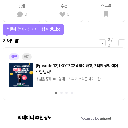
스크랩
댓글
추천
0
0
선물이 쏟아지는 에어드랍 이벤트!
3
/
에어드랍
4
일반
마감
[Episode 12] IXO™2024 참여하고, 2억원 상당 에어
드랍 받자!
추첨을 통해 100명에게 커피 기프티콘 에어드랍
빅데이터 추천정보