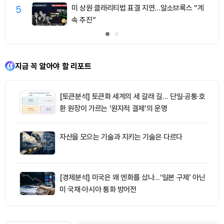
5
미 상원 클래리티법 표결 지연…알소브룩스 “계
속 추진”
지금 꼭 알아야 할 리포트
[토큰분석] 토큰화 세계의 세 갈래 길… 단일·공통·호
환 원장이 가르는 ‘원자적 결제’의 운명
자산을 모으는 기술과 지키는 기술은 다르다
[경제분석] 미국은 왜 엔화를 샀나…‘일본 구제’ 아닌
미 국채·아시아 통화 방어전