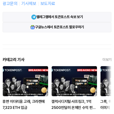
광고문의
기사제보
보도자료
텔레그램에서 토큰포스트 속보 보기
구글뉴스에서 토큰포스트 팔로우하기
카테고리 기사
더보기
휴면 이더리움 고래, 크라켄에
갤럭시디지털·샤프링크, 1억
그록, 이
7,323 ETH 입금
2500만달러 온체인 수익 펀드
이미지 2.
출시