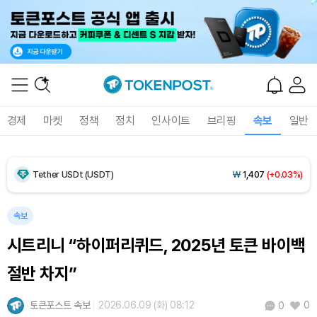
Dogecoin (DOGE)
₩
98.65
(+1.60%)
Bitcoin (BTC)
₩
91,465,061
(+1.25%)
경제
마켓
정책
정치
인사이트
브리핑
속보
일반
Ethereum (ETH)
₩
2,697,627
(+1.17%)
Tether USDt (USDT)
₩
1,407
(+0.03%)
BNB (BNB)
₩
835,230
(+1.09%)
속보
시트리니 “하이퍼리퀴드, 2025년 토큰 바이백
USDC (USDC)
₩
1,408
(+0.01%)
절반 차지”
XRP (XRP)
₩
1,457
(+1.37%)
토큰포스트 속보
2026.06.09 (화) 08:12
0
0
Solana (SOL)
₩
105,026
(+2.79%)