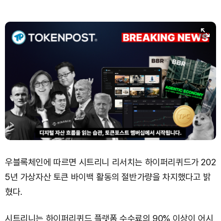
TRON (TRX)
₩
460.8
(-0.02%)
Hyperliquid (HYPE)
₩
76,471
(-1.66%)
Dogecoin (DOGE)
₩
98.65
(+1.60%)
Bitcoin (BTC)
₩
91,465,061
(+1.25%)
우블록체인에 따르면 시트리니 리서치는 하이퍼리퀴드가 202
5년 가상자산 토큰 바이백 활동의 절반가량을 차지했다고 밝
혔다.
시트리니는 하이퍼리퀴드 플랫폼 수수료의 90% 이상이 어시