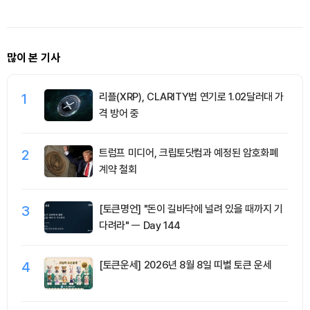
많이 본 기사
1
리플(XRP), CLARITY법 연기로 1.02달러대 가
격 방어 중
2
트럼프 미디어, 크립토닷컴과 예정된 암호화폐
계약 철회
3
[토큰명언] "돈이 길바닥에 널려 있을 때까지 기
다려라" ㅡ Day 144
4
[토큰운세] 2026년 8월 8일 띠별 토큰 운세