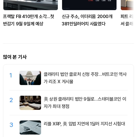
프랙탈 FB 410만개 소각…첫
신규 주소, 이더리움 2000개
피트 리조
반감기 9월 9일께 예상
381만달러어치 사들였다
서 클래리
많이 본 기사
1
클래리티 법안 클로처 신청 주장…비트코인 역사
가 리조 X 게시물
2
美 상원 클래리티 법안 9월로…스테이블코인 이
자가 최대 쟁점
3
리플 XRP, 美 입법 지연에 1달러 지지선 시험대