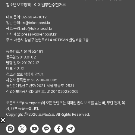
청소년보호정책
이메일무단수집거부
대표 문의: 02-6674-1012
일반 문의:
cs@tokenpost.kr
광고 문의:
info@tokenpost.kr
기사 제보:
press@tokenpost.kr
주소: 서울시 강남구 논현로 614 ARTISAN 빌딩 6층, 7층
등록번호: 서울 아 52481
등록일: 2018.01.02
발행 일자: 2017.02.17
대표: 김지호
청소년 보호 책임자: 전영빈
사업자 등록번호: 232-88-00885
통신판매업신고번호: 2021-서울 영등포-2531
직업정보제공사업신고번호 : J1204020230009
토큰포스트(tokenpost)의 모든 컨텐츠는 저작권 법의 보호를 받는 바, 무단 전재, 복
사, 배포 등을 금합니다.
Copyright ⓒ 2026 토큰포스트. All Rights Reserved.