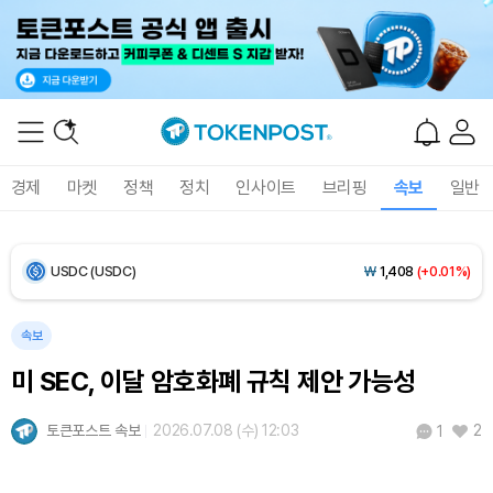
Bitcoin (BTC)
₩
91,559,149
(+0.15%)
Ethereum (ETH)
₩
2,706,230
(+0.37%)
Tether USDt (USDT)
₩
1,407
(+0.02%)
BNB (BNB)
₩
851,485
(+2.30%)
경제
마켓
정책
정치
인사이트
브리핑
속보
일반
USDC (USDC)
₩
1,408
(+0.01%)
XRP (XRP)
₩
1,469
(+1.54%)
Solana (SOL)
₩
107,845
(+3.82%)
속보
미 SEC, 이달 암호화폐 규칙 제안 가능성
TRON (TRX)
₩
462.6
(+0.14%)
토큰포스트 속보
2026.07.08 (수) 12:03
2
1
Hyperliquid (HYPE)
₩
77,045
(-1.77%)