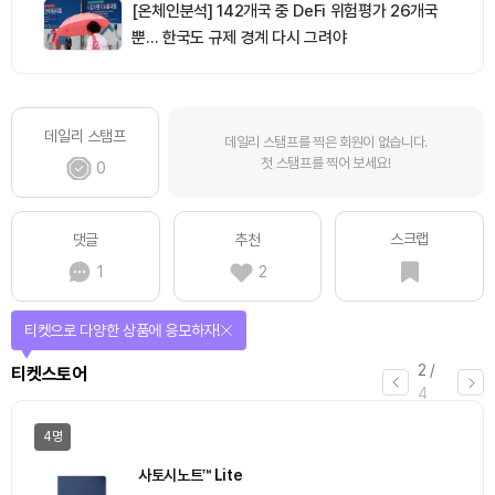
[온체인분석] 142개국 중 DeFi 위험평가 26개국
뿐… 한국도 규제 경계 다시 그려야
데일리 스탬프
데일리 스탬프를 찍은 회원이 없습니다.
첫 스탬프를 찍어 보세요!
0
스크랩
댓글
추천
1
2
티켓으로 다양한 상품에 응모하자!
2
/
티켓스토어
4
4명
사토시노트™ Lite