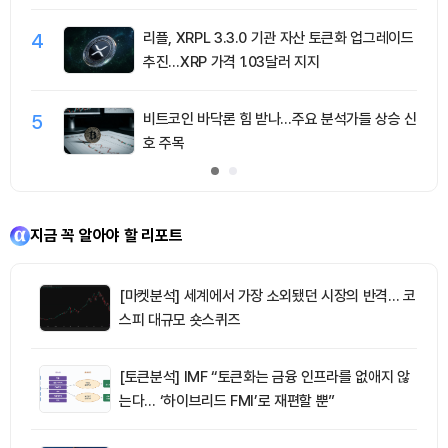
4
리플, XRPL 3.3.0 기관 자산 토큰화 업그레이드
추진…XRP 가격 1.03달러 지지
5
비트코인 바닥론 힘 받나…주요 분석가들 상승 신
호 주목
지금 꼭 알아야 할 리포트
[마켓분석] 세계에서 가장 소외됐던 시장의 반격… 코
스피 대규모 숏스퀴즈
[토큰분석] IMF “토큰화는 금융 인프라를 없애지 않
는다… ‘하이브리드 FMI’로 재편할 뿐”