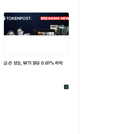
금·은 상승, WTI 원유 0.61% 하락
[BTC 사이클 트래커] 비트코인
6만3000달러대 지지 시험대…
6만3800달러 매물벽 돌파가 관건