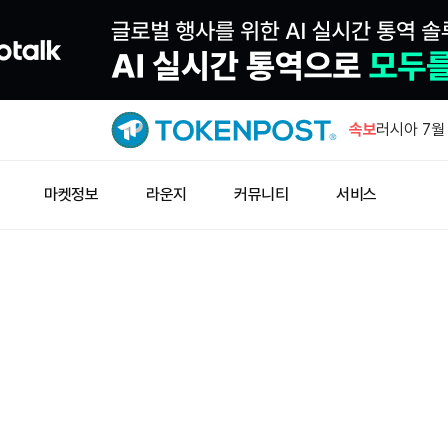
JPYC, 3
속보
러시아 7월
럴 상회
웰스파고, 
마켓정보
라운지
커뮤니티
서비스
예금 서비스
창펑자오 “
소득세 0%
노르데아, 
231주 추가
JPYC, 3
러시아 7월
럴 상회