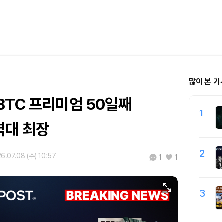
많이 본 기
BTC 프리미엄 50일째
1
대 최장
2
6.07.08 (수) 10:57
1
1
3