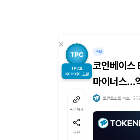
속보
코인베이스 
TPC로
네이버페이 교환
마이너스…역
토큰포스트 속보
202
링크복사
공유