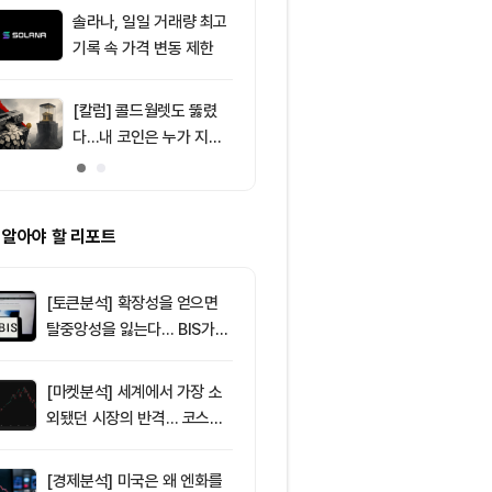
달러 순유입, 대형자산 쏠
솔라나, 일일 거래량 최고
9
미 상원 은행위
림 강화
기록 속 가격 변동 제한
리티 법안, 휴회
[칼럼] 콜드월렛도 뚫렸
10
[특징주] SK하
다…내 코인은 누가 지키
기술주 조정·A
나
9%대 급락…
매
 알아야 할 리포트
[토큰분석] 확장성을 얻으면
탈중앙성을 잃는다… BIS가
짚은 블록체인 ‘분열의 경제
학’
[마켓분석] 세계에서 가장 소
외됐던 시장의 반격… 코스피
대규모 숏스퀴즈
[경제분석] 미국은 왜 엔화를