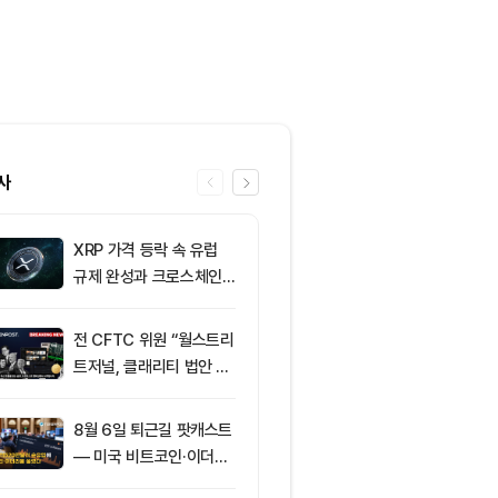
사
XRP 가격 등락 속 유럽
6
그레이스케일, X
규제 완성과 크로스체인
SOL 비중 올
확장 주목
줄였다
전 CFTC 위원 “월스트리
7
토큰포스트, 
트저널, 클래리티 법안 오
지털자산 서비
독”
‘토큰앱스’ 출
8월 6일 퇴근길 팟캐스트
8
미 반도체주 약
— 미국 비트코인·이더리
매도 전환...코
움 현물 ETF 3억520만
급락