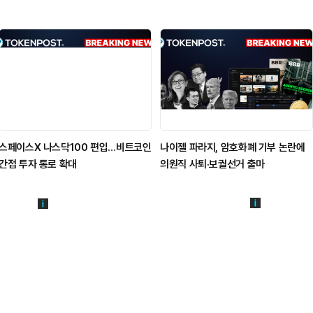
스페이스X 나스닥100 편입…비트코인
나이젤 파라지, 암호화폐 기부 논란에
간접 투자 통로 확대
의원직 사퇴·보궐선거 출마