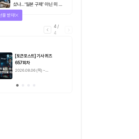
샀나…‘일본 구제’ 아닌 미 국
채·아시아 통화 방어전
을 완료하고 보상을 획득!
1
/
4
0
출석 체크
/ 0
이동
0
기사 스탬프
/ 0
이동