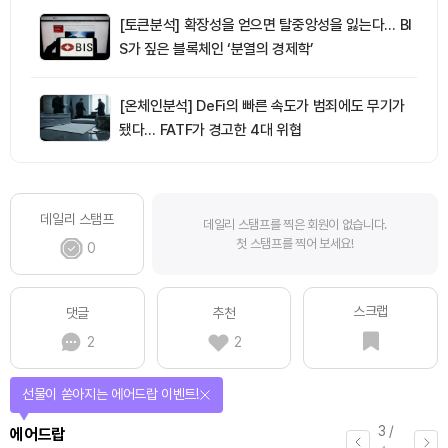
[토큰분석] 확장성을 얻으면 탈중앙성을 잃는다… BI
S가 짚은 블록체인 ‘분열의 경제학’
[온체인분석] DeFi의 빠른 속도가 범죄에도 무기가
됐다… FATF가 경고한 4대 위협
데일리 스탬프
데일리 스탬프를 찍은 회원이 없습니다.
첫 스탬프를 찍어 보세요!
0
스크랩
댓글
추천
2
2
선물이 쏟아지는 에어드랍 이벤트!
3
/
에어드랍