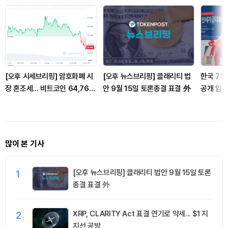
[오후 시세브리핑] 암호화폐 시
[오후 뉴스브리핑] 클래리티 법
한국 7월
장 혼조세… 비트코인 64,762
안 9월 15일 토론종결 표결 外
공개 임박
달러, 이더리움 1,913달러
많이 본 기사
1
[오후 뉴스브리핑] 클래리티 법안 9월 15일 토론
종결 표결 外
2
XRP, CLARITY Act 표결 연기로 약세... $1 지
지선 공방