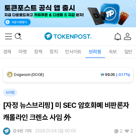
Solana (SOL)
₩
107,876
(+1.36%)
TRON (TRX)
₩
464.4
(+0.44%)
Hyperliquid (HYPE)
₩
76,847
(+0.30%)
경제
마켓
정책
정치
인사이트
브리핑
속보
일반
Dogecoin (DOGE)
₩
99.05
(-0.17%)
Bitcoin (BTC)
₩
91,768,318
(+0.27%)
브리핑
[자정 뉴스브리핑] 미 SEC 암호화폐 비판론자
캐롤라인 크렌쇼 사임 外
강수빈 기자
2026.01.04 (일) 00:05
2
2