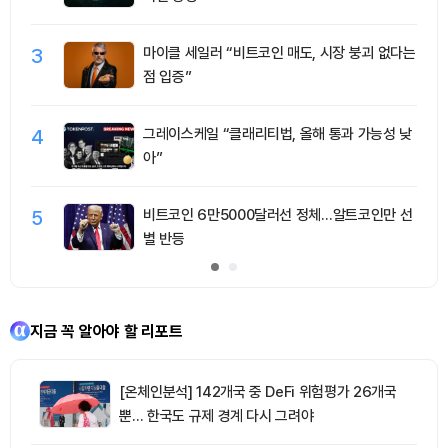
3
마이클 세일러 “비트코인 매도, 시장 붕괴 없다는
점 입증”
4
그레이스케일 “클래리티법, 올해 통과 가능성 낮
아”
5
비트코인 6만5000달러선 정체…알트코인만 선
별 반등
지금 꼭 알아야 할 리포트
[온체인분석] 142개국 중 DeFi 위험평가 26개국
뿐… 한국도 규제 경계 다시 그려야