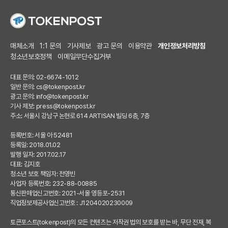
매체소개
1:1 문의
기사제보
광고 문의
이용약관
개인정보처리방침
청소년보호정책
이메일무단수집거부
대표 문의: 02-6674-1012
일반 문의:
cs@tokenpost.kr
광고 문의:
info@tokenpost.kr
기사 제보:
press@tokenpost.kr
주소: 서울시 강남구 논현로 614 ARTISAN 빌딩 6층, 7층
등록번호: 서울 아 52481
등록일: 2018.01.02
발행 일자: 2017.02.17
대표: 김지호
청소년 보호 책임자: 전영빈
사업자 등록번호: 232-88-00885
통신판매업신고번호: 2021-서울 영등포-2531
직업정보제공사업신고번호 : J1204020230009
토큰포스트(tokenpost)의 모든 컨텐츠는 저작권 법의 보호를 받는 바, 무단 전재, 복