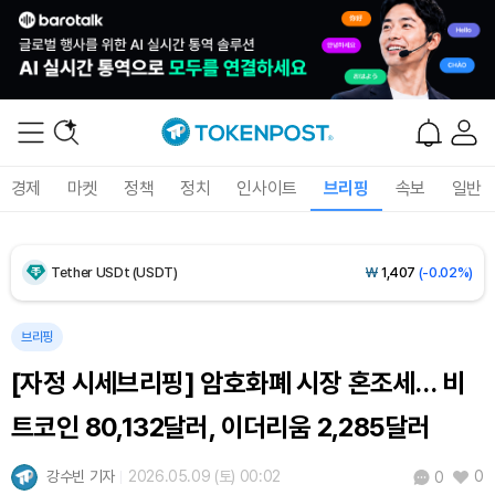
Dogecoin (DOGE)
₩
98.73
(-0.41%)
Bitcoin (BTC)
₩
91,356,386
(-0.15%)
경제
마켓
정책
정치
인사이트
브리핑
속보
일반
Ethereum (ETH)
₩
2,697,621
(-0.22%)
Tether USDt (USDT)
₩
1,407
(-0.02%)
BNB (BNB)
₩
849,389
(+1.30%)
브리핑
[자정 시세브리핑] 암호화폐 시장 혼조세… 비
USDC (USDC)
₩
1,408
(-0.01%)
트코인 80,132달러, 이더리움 2,285달러
XRP (XRP)
₩
1,458
(-0.28%)
강수빈 기자
2026.05.09 (토) 00:02
0
0
Solana (SOL)
₩
107,654
(+1.27%)