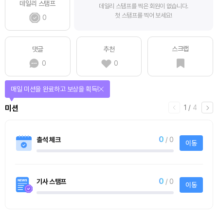
데일리 스탬프
데일리 스탬프를 찍은 회원이 없습니다.
첫 스탬프를 찍어 보세요!
0
스크랩
댓글
추천
0
0
매일 미션을 완료하고 보상을 획득!
1
/
4
미션
0
출석 체크
/ 0
이동
0
기사 스탬프
/ 0
이동