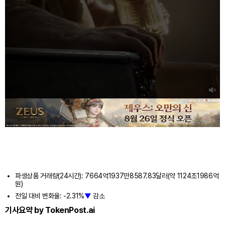
파생상품 거래량(24시간): 7664억1937만8587.83달러(약 1124조1986억
원)
전일 대비 변화율: -2.31%
▼
감소
기사요약 by TokenPost.ai