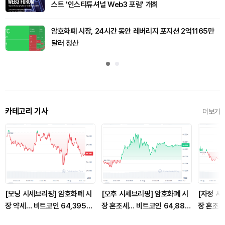
스트 '인스티튜셔널 Web3 포럼' 개최
암호화폐 시장, 24시간 동안 레버리지 포지션 2억1165만
달러 청산
카테고리 기사
더보기
[모닝 시세브리핑] 암호화폐 시
[오후 시세브리핑] 암호화폐 시
[자정 시
장 약세… 비트코인 64,395달
장 혼조세… 비트코인 64,883
장 혼조세
러, 이더리움 1,909달러
달러, 이더리움 1,912달러
달러, 이