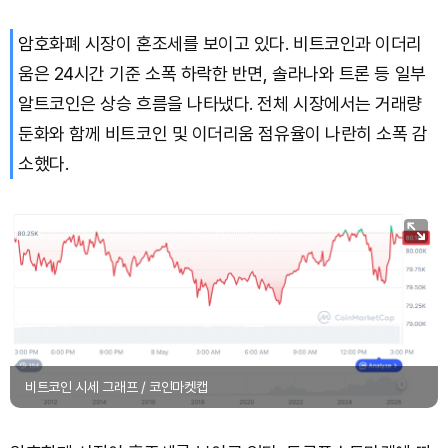
암호화폐 시장이 혼조세를 보이고 있다. 비트코인과 이더리
TRON (TRX)
₩
464.1
(+0.28%)
움은 24시간 기준 소폭 하락한 반면, 솔라나와 트론 등 일부
Hyperliquid (HYPE)
₩
76,395
(-0.36%)
알트코인은 상승 흐름을 나타냈다. 전체 시장에서는 거래량
둔화와 함께 비트코인 및 이더리움 점유율이 나란히 소폭 감
Dogecoin (DOGE)
₩
98.73
(-0.41%)
소했다.
Bitcoin (BTC)
₩
91,356,386
(-0.15%)
비트코인 시세 그래프 / 코인마켓캡