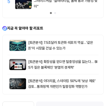
5
그레이스케일 “클래리티법, 올해 통과 가능성 낮
아”
지금 꼭 알아야 할 리포트
[토큰분석] 7.5조달러 토큰화 레포의 역설…‘같은
돈’이 시장을 건널 수 있는가
[토큰분석] 확장성을 얻으면 탈중앙성을 잃는다… BI
S가 짚은 블록체인 ‘분열의 경제학’
[토큰분석] 이더리움, 스테이킹 50%에 ‘보상 제로’
검토…통화정책 개편인가 탈중앙화 역행인가