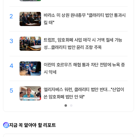
2
바라소 미 상원 원내총무 "클래리티 법안 통과시
킬 때"
3
트럼프, 암호화폐 사업 매각 시 거액 절세 가능
성...클래리티 법안 윤리 조항 주목
4
이란의 호르무즈 해협 통과 차단 전망에 뉴욕 증
시 약세
5
엘리자베스 워런, 클래리티 법안 반대…"산업이
쓴 암호화폐 법안 안 돼"
지금 꼭 알아야 할 리포트