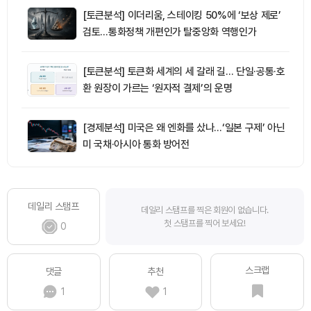
[토큰분석] 이더리움, 스테이킹 50%에 ‘보상 제로’
검토…통화정책 개편인가 탈중앙화 역행인가
[토큰분석] 토큰화 세계의 세 갈래 길… 단일·공통·호
환 원장이 가르는 ‘원자적 결제’의 운명
[경제분석] 미국은 왜 엔화를 샀나…‘일본 구제’ 아닌
미 국채·아시아 통화 방어전
데일리 스탬프
데일리 스탬프를 찍은 회원이 없습니다.
첫 스탬프를 찍어 보세요!
0
스크랩
댓글
추천
1
1