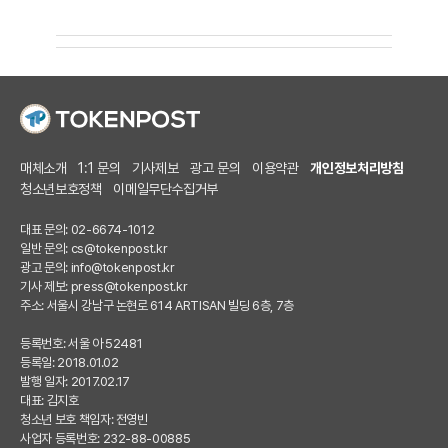
매체소개
1:1 문의
기사제보
광고 문의
이용약관
개인정보처리방침
청소년보호정책
이메일무단수집거부
대표 문의: 02-6674-1012
일반 문의:
cs@tokenpost.kr
광고 문의:
info@tokenpost.kr
기사 제보:
press@tokenpost.kr
주소: 서울시 강남구 논현로 614 ARTISAN 빌딩 6층, 7층
등록번호: 서울 아 52481
등록일: 2018.01.02
발행 일자: 2017.02.17
대표: 김지호
청소년 보호 책임자: 전영빈
사업자 등록번호: 232-88-00885