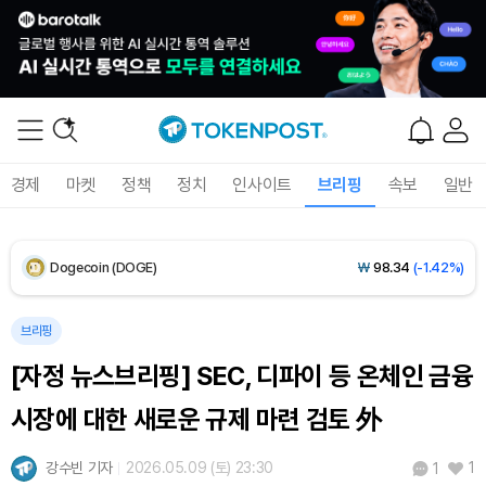
Solana (SOL)
₩
103,509
(-2.09%)
TRON (TRX)
₩
466.6
(+0.42%)
Hyperliquid (HYPE)
₩
78,906
(-2.09%)
경제
마켓
정책
정치
인사이트
브리핑
속보
일반
Dogecoin (DOGE)
₩
98.34
(-1.42%)
Bitcoin (BTC)
₩
91,433,354
(-1.15%)
브리핑
[자정 뉴스브리핑] SEC, 디파이 등 온체인 금융
시장에 대한 새로운 규제 마련 검토 外
강수빈 기자
2026.05.09 (토) 23:30
1
1