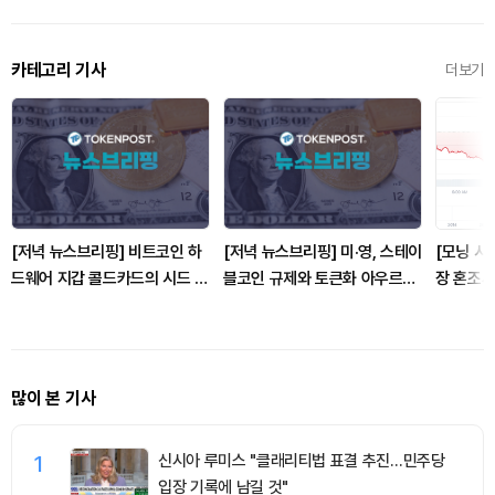
카테고리 기사
더보기
[저녁 뉴스브리핑] 비트코인 하
[저녁 뉴스브리핑] 미·영, 스테이
[모닝 시
드웨어 지갑 콜드카드의 시드 생
블코인 규제와 토큰화 아우르는
장 혼조세
성 코드 결함으로 8800만 달러
디지털자산 감독 공조 확대 外
달러, 이
손실 발생 外
많이 본 기사
1
신시아 루미스 "클래리티법 표결 추진…민주당
입장 기록에 남길 것"