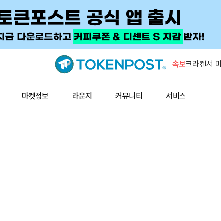
미확인 지갑
BTC 이체
속보
크라켄서 미
이동
엑스, 기존
마켓정보
라운지
커뮤니티
서비스
종료
잭 도시의 
입
미 증시, 
증가
미확인 지갑
BTC 이체
크라켄서 미
이동