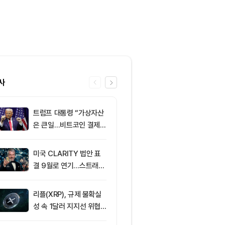
사
트럼프 대통령 “가상자산
6
XRPL 3.3.0
은 큰일…비트코인 결제
프라이버시 강
늘어”
P는 약세
미국 CLARITY 법안 표
7
미 상원 크립토
결 9월로 연기…스트래티
연…홍콩·싱가
지 1,638 BTC 매도
경쟁력 커지나
리플(XRP), 규제 불확실
8
美 상원, CLAR
성 속 1달러 지지선 위협
표결 연기…홍
받아
반사이익 주목