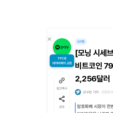
브리핑
[모닝 시세
TPC로
네이버페이 교환
비트코인 79
2,256달러
링크복사
강수빈 기자
2026.0
암호화폐 시장이 전
공유