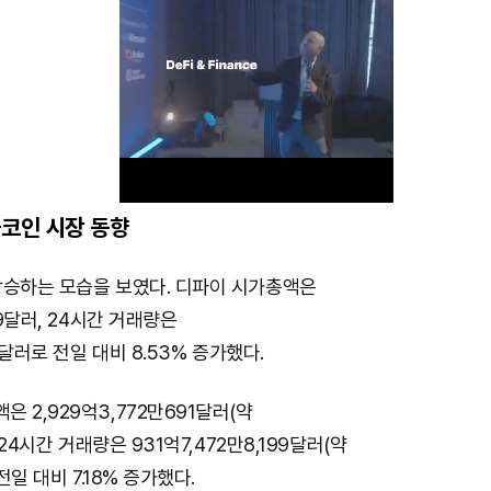
코인 시장 동향
M
상승하는 모습을 보였다. 디파이 시가총액은
u
69달러, 24시간 거래량은
t
25달러로 전일 대비 8.53% 증가했다.
e
 2,929억3,772만691달러(약
 24시간 거래량은 931억7,472만8,199달러(약
전일 대비 7.18% 증가했다.