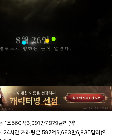
1조560억3,091만7,979달러(약
다. 24시간 거래량은 597억9,693만6,835달러(약