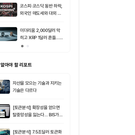
코스피·코스닥 동반 하락,
9
[자정 뉴스브리
외국인 매도세와 대외 불
인 고래 12억달
안 영향
TF 7.5억달러
이더리움 2,000달러 막
10
트럼프 미디어
히고 XRP 1달러 흔들…알
컴과 예정된 
트코인 선별 장세 강화
약 철회
 알아야 할 리포트
자산을 모으는 기술과 지키는
기술은 다르다
[토큰분석] 확장성을 얻으면
탈중앙성을 잃는다… BIS가
짚은 블록체인 ‘분열의 경제
학’
[토큰분석] 7.5조달러 토큰화