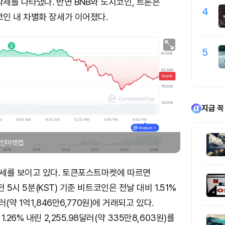
세를 나타냈다. 반면 BNB와 도지코인, 트론은
4
인 내 차별화 장세가 이어졌다.
5
지금 꼭
 코인마켓캡
세를 보이고 있다. 토큰포스트마켓에 따르면
전 5시 5분(KST) 기준 비트코인은 전날 대비 1.51%
러(약 1억1,846만6,770원)에 거래되고 있다.
.26% 내린 2,255.98달러(약 335만8,603원)를