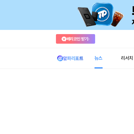
베리코인 받기
뉴스
리서치
알파리포트