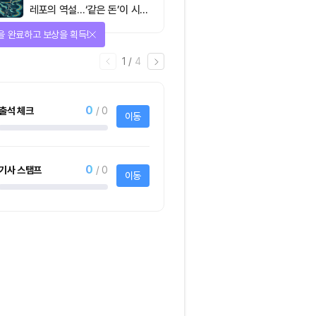
레포의 역설…‘같은 돈’이 시장
을 건널 수 있는가
을 완료하고 보상을 획득!
1
/
4
0
출석 체크
/ 0
이동
0
기사 스탬프
/ 0
이동