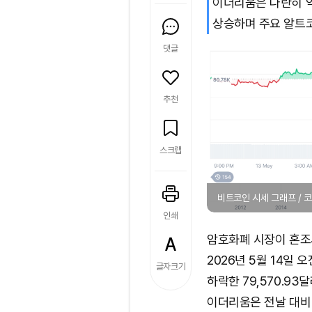
이더리움은 나란히 약
상승하며 주요 알트코
댓글
추천
스크랩
비트코인 시세 그래프 /
인쇄
암호화폐 시장이 혼조
2026년 5월 14일 오
글자크기
하락한 79,570.93달
이더리움은 전날 대비 1