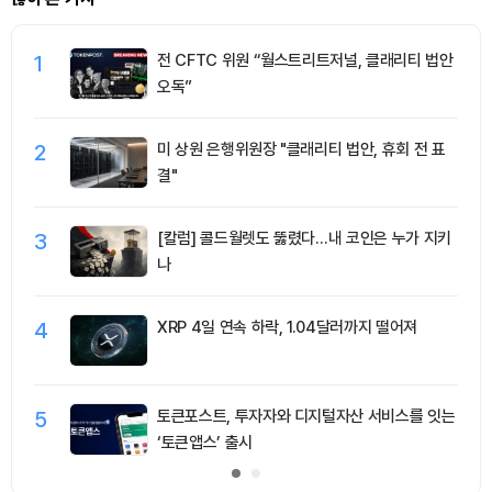
1
전 CFTC 위원 “월스트리트저널, 클래리티 법안
오독”
2
미 상원 은행위원장 "클래리티 법안, 휴회 전 표
결"
3
[칼럼] 콜드월렛도 뚫렸다…내 코인은 누가 지키
나
4
XRP 4일 연속 하락, 1.04달러까지 떨어져
5
토큰포스트, 투자자와 디지털자산 서비스를 잇는
‘토큰앱스’ 출시