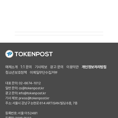
매체소개
1:1 문의
기사제보
광고 문의
이용약관
개인정보처리방침
청소년보호정책
이메일무단수집거부
대표 문의: 02-6674-1012
일반 문의:
cs@tokenpost.kr
광고 문의:
info@tokenpost.kr
기사 제보:
press@tokenpost.kr
주소: 서울시 강남구 논현로 614 ARTISAN 빌딩 6층, 7층
등록번호: 서울 아 52481