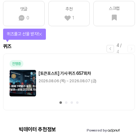
스크랩
댓글
추천
0
1
퀴즈풀고 선물 받자!
4
/
퀴즈
4
진행중
[토큰포스트] 기사 퀴즈 657회차
2026.08.06 (목) ~ 2026.08.07 (금)
빅데이터 추천정보