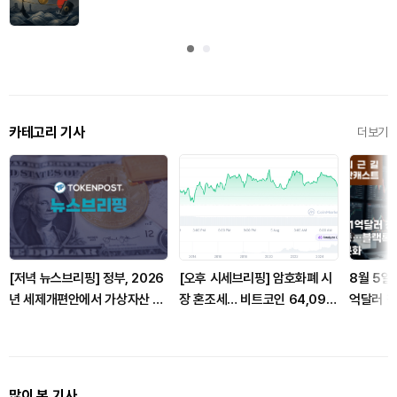
카테고리 기사
더보기
[저녁 뉴스브리핑] 정부, 2026
[오후 시세브리핑] 암호화폐 시
8월 5일
년 세제개편안에서 가상자산 과
장 혼조세… 비트코인 64,090
억달러 청
세 추가 유예 조항 제외 外
달러, 이더리움 1,869달러
록 솔라나
많이 본 기사