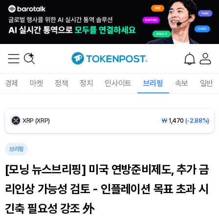
Ethereum (ETH)
₩
2,710,211
(-0.05%)
Tether USDt (USDT)
₩
1,421
(+0.01%)
BNB (BNB)
₩
841,499
(-0.70%)
경제
마켓
정책
정치
인사이트
브리핑
속보
일반
USDC (USDC)
₩
1,422
(0.00%)
XRP (XRP)
₩
1,470
(-2.88%)
Solana (SOL)
₩
103,591
(-1.70%)
브리핑
[모닝 뉴스브리핑] 미국 연방준비제도, 추가 금
TRON (TRX)
₩
464.7
(-0.29%)
리인상 가능성 검토 - 인플레이션 목표 초과 시
Hyperliquid (HYPE)
₩
79,666
(-1.38%)
긴축 필요성 강조 外
Dogecoin (DOGE)
₩
98.04
(-1.65%)