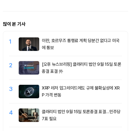
형자산 쏠
많이 본 기사
1
이란, 호르무즈 통행료 계획 당분간 없다고 미국
에 통보
2
[오후 뉴스브리핑] 클래리티 법안 9월 15일 토론
종결 표결 外
3
XRP 레저 업그레이드에도 규제 불확실성에 XR
P 가격 변동
4
클래리티 법안 9월 15일 토론종결 표결…민주당
7표 필요