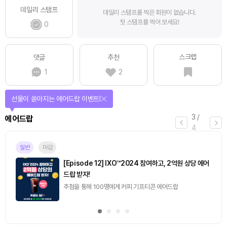
데일리 스탬프
데일리 스탬프를 찍은 회원이 없습니다.
첫 스탬프를 찍어 보세요!
0
스크랩
댓글
추천
1
2
선물이 쏟아지는 에어드랍 이벤트!
3
/
에어드랍
4
일반
마감
[Episode 12] IXO™2024 참여하고, 2억원 상당 에어
드랍 받자!
추첨을 통해 100명에게 커피 기프티콘 에어드랍