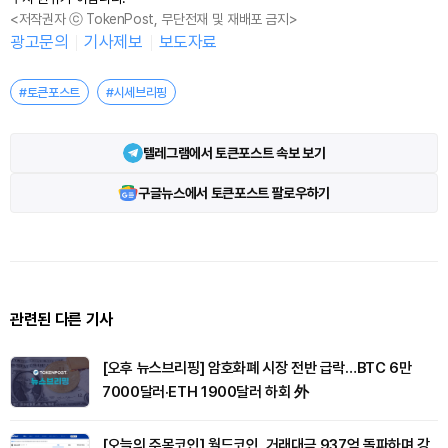
<저작권자 ⓒ TokenPost, 무단전재 및 재배포 금지>
광고문의
기사제보
보도자료
#토큰포스트
#시세브리핑
텔레그램에서 토큰포스트 속보 보기
구글뉴스에서 토큰포스트 팔로우하기
관련된 다른 기사
[오후 뉴스브리핑] 암호화폐 시장 전반 급락…BTC 6만
7000달러·ETH 1900달러 하회 外
[오늘의 주목코인] 월드코인, 거래대금 937억 돌파하며 강