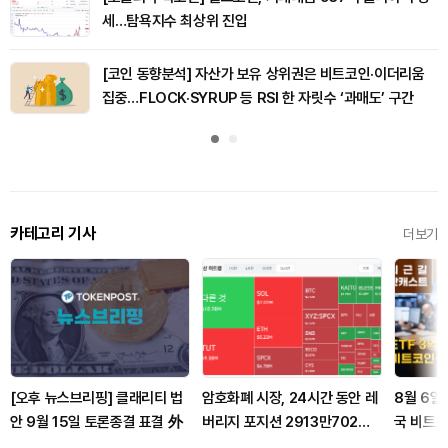
세…탐욕지수 최상위 진입
[코인 동향분석] 자산가 보유 상위권은 비트코인·이더리움
집중…FLOCK·SYRUP 등 RSI 한 자릿수 ‘과매도’ 구간
카테고리 기사
더보기
[오후 뉴스브리핑] 클래리티 법
암호화폐 시장, 24시간 동안 레
8월 6일
안 9월 15일 토론종결 표결 外
버리지 포지션 2913만702달
국 비트코
러 청산
ETF 3