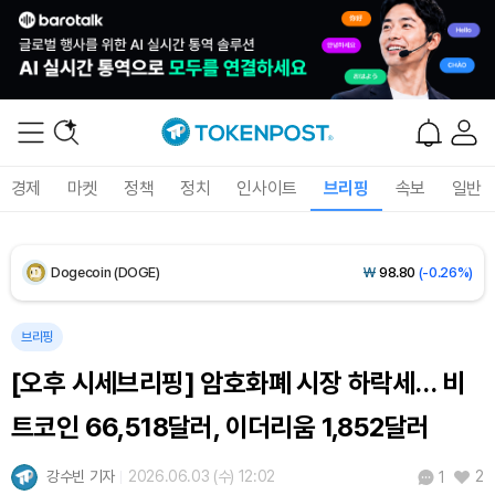
Solana (SOL)
₩
107,511
(+1.33%)
TRON (TRX)
₩
463.6
(+0.11%)
Hyperliquid (HYPE)
₩
76,705
(-0.53%)
경제
마켓
정책
정치
인사이트
브리핑
속보
일반
Dogecoin (DOGE)
₩
98.80
(-0.26%)
Bitcoin (BTC)
₩
91,410,538
(-0.06%)
브리핑
[오후 시세브리핑] 암호화폐 시장 하락세… 비
트코인 66,518달러, 이더리움 1,852달러
강수빈 기자
2026.06.03 (수) 12:02
2
1