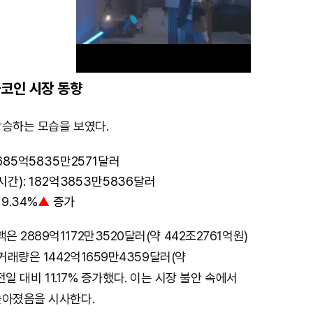
코인 시장 동향
M
상승하는 모습을 보였다.
u
685억5835만2571달러
t
간): 182억3853만5836달러
e
9.34%
▲
증가
 2889억1172만3520달러(약 442조2761억원)
거래량은 1442억1659만4359달러(약
 전일 대비 11.17% 증가했다. 이는 시장 불안 속에서
높아졌음을 시사한다.