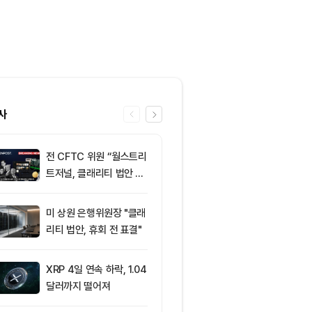
사
전 CFTC 위원 “월스트리
6
바라소 미 상
트저널, 클래리티 법안 오
"클래리티 법
독”
때"
미 상원 은행위원장 "클래
7
미 반도체주 약
리티 법안, 휴회 전 표결"
매도 전환...코
급락
XRP 4일 연속 하락, 1.04
8
“규제도 금리
달러까지 떨어져
데”…비트코인, 
0달러선 지켰