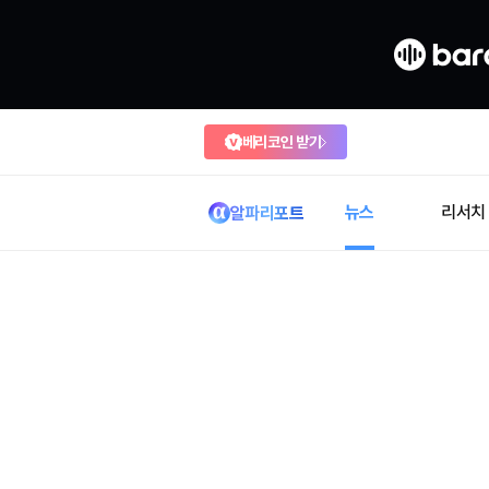
베리코인 받기
뉴스
리서치
알파리포트