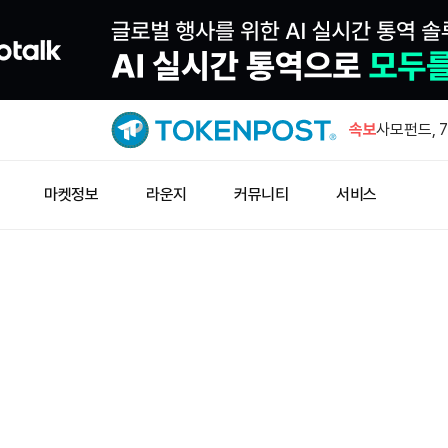
바라소 미 
통과시킬 때
속보
사모펀드, 
산 컴퓨팅 
1,000 
마켓정보
라운지
커뮤니티
서비스
인스티튜셔
폴리실리콘 
럼프, 15
트럼프 대통
가 관세 행
바라소 미 
통과시킬 때
사모펀드, 
산 컴퓨팅 