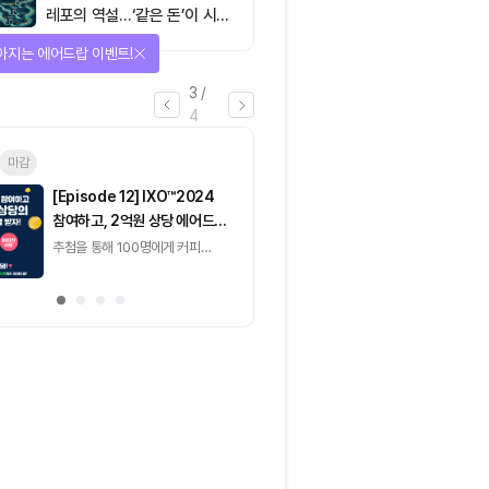
레포의 역설…‘같은 돈’이 시장
을 건널 수 있는가
아지는 에어드랍 이벤트!
3
/
4
마감
이더리움(ETH)
일반
마감
[Episode 12] IXO™2024
[Episode 11] 
참여하고, 2억원 상당 에어드랍
(CoinEasy) 에
받자!
추첨을 통해 100명에게 커피
추첨을 통해 50명에게
기프티콘 에어드랍
USDT 지급