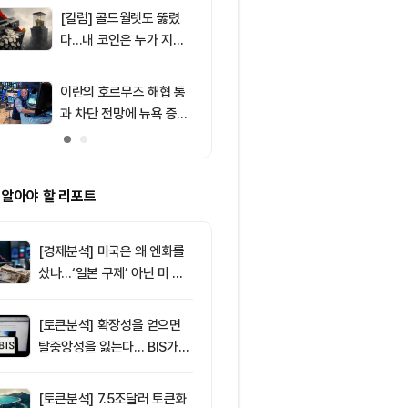
드, 고래 매수
[칼럼] 콜드월렛도 뚫렸
9
비트코인 따라
다…내 코인은 누가 지키
립토 주식…카
나
치, 코인베이스
처는 ‘규모·유
이란의 호르무즈 해협 통
10
블랙록 비트코인
과 차단 전망에 뉴욕 증시
번 주 매일 매
약세
억7800만달
 알아야 할 리포트
[경제분석] 미국은 왜 엔화를
샀나…‘일본 구제’ 아닌 미 국
채·아시아 통화 방어전
[토큰분석] 확장성을 얻으면
탈중앙성을 잃는다… BIS가
짚은 블록체인 ‘분열의 경제
학’
[토큰분석] 7.5조달러 토큰화