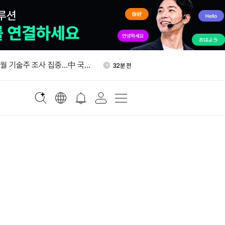
상원 원내총무 "클래리티 법안
51분 전
"
7월 기술주 조사 집중…中 국
32분 전
파워 체인 주목
BTC, 크립토닷컴서 코인베이스
44분 전
널로 이체
최저수입가 ㎏당 21달러…트
46분 전
% 관세도 부과한다
령, 폴리실리콘·파생제품 추
48분 전
정명령 서명
상원 원내총무 "클래리티 법안
51분 전
"
7월 기술주 조사 집중…中 국
32분 전
파워 체인 주목