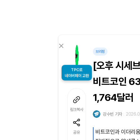
브리핑
[오후 시세
TPC로
비트코인 63
네이버페이 교환
1,764달러
링크복사
강수빈 기자
2026.0
비트코인과 이더리움
공유