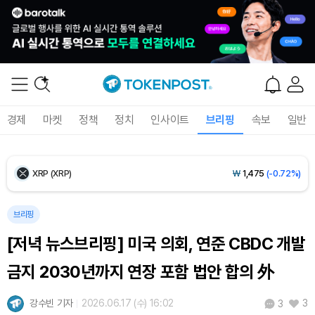
Ethereum (ETH)
₩
2,727,037
(+0.59%)
Tether USDt (USDT)
₩
1,424
(+0.02%)
BNB (BNB)
₩
840,077
(-0.71%)
경제
마켓
정책
정치
인사이트
브리핑
속보
일반
USDC (USDC)
₩
1,425
(0.00%)
XRP (XRP)
₩
1,475
(-0.72%)
Solana (SOL)
₩
104,872
(+0.59%)
브리핑
[저녁 뉴스브리핑] 미국 의회, 연준 CBDC 개발
TRON (TRX)
₩
465.6
(-0.14%)
금지 2030년까지 연장 포함 법안 합의 外
Hyperliquid (HYPE)
₩
80,690
(+1.96%)
강수빈 기자
2026.06.17 (수) 16:02
3
3
Dogecoin (DOGE)
₩
99.11
(+1.03%)