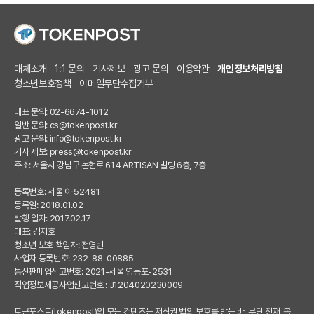
매체소개
1:1 문의
기사제보
광고 문의
이용약관
개인정보처리방침
청소년보호정책
이메일무단수집거부
대표 문의: 02-6674-1012
일반 문의:
cs@tokenpost.kr
광고 문의:
info@tokenpost.kr
기사 제보:
press@tokenpost.kr
주소: 서울시 강남구 논현로 614 ARTISAN 빌딩 6층, 7층
등록번호: 서울 아 52481
등록일: 2018.01.02
발행 일자: 2017.02.17
대표: 김지호
청소년 보호 책임자: 전영빈
사업자 등록번호: 232-88-00885
통신판매업신고번호: 2021-서울 영등포-2531
직업정보제공사업신고번호 : J1204020230009
토큰포스트(tokenpost)의 모든 컨텐츠는 저작권 법의 보호를 받는 바, 무단 전재, 복