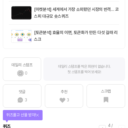
[마켓분석] 세계에서 가장 소외됐던 시장의 반격… 코
스피 대규모 숏스퀴즈
[토큰분석] 효율의 이면, 토큰화가 만든 다섯 갈래 리
스크
데일리 스탬프
데일리 스탬프를 찍은 회원이 없습니다.
첫 스탬프를 찍어 보세요!
0
스크랩
댓글
추천
3
3
퀴즈풀고 선물 받자!
4
/
퀴즈