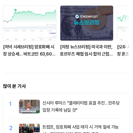
[저녁 시세브리핑] 암호화폐 시
[자정 뉴스브리핑] 미국과 이란,
[오후 시
장 상승세… 비트코인 63,609
호르무즈 해협 임시 합의 근접
장 혼조세
달러, 이더리움 1,855달러
外
달러, 이
많이 본 기사
1
신시아 루미스 "클래리티법 표결 추진…민주당
입장 기록에 남길 것"
2
트럼프, 암호화폐 사업 매각 시 거액 절세 가능