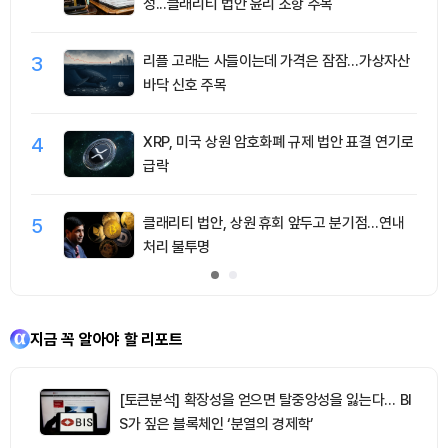
성...클래리티 법안 윤리 조항 주목
3
리플 고래는 사들이는데 가격은 잠잠…가상자산
바닥 신호 주목
4
XRP, 미국 상원 암호화폐 규제 법안 표결 연기로
급락
5
클래리티 법안, 상원 휴회 앞두고 분기점…연내
처리 불투명
지금 꼭 알아야 할 리포트
[토큰분석] 확장성을 얻으면 탈중앙성을 잃는다… BI
S가 짚은 블록체인 ‘분열의 경제학’