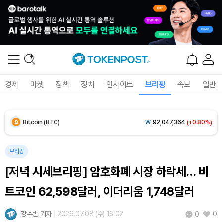
경제
마켓
정책
정치
인사이트
브리핑
속보
일반
Dogecoin (DOGE)
₩
98.71
(-0.07%)
Bitcoin (BTC)
₩
92,047,364
(+0.80%)
Ethereum (ETH)
₩
2,716,686
(+0.57%)
브리핑
Tether USDt (USDT)
₩
1,408
(-0.02%)
[저녁 시세브리핑] 암호화폐 시장 하락세… 비
BNB (BNB)
₩
851,358
(+0.28%)
트코인 62,598달러, 이더리움 1,748달러
USDC (USDC)
₩
1,409
(-0.01%)
강수빈 기자
2026.07.08 (수) 16:02
0
0