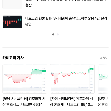
청산
비트코인 현물 ETF 3거래일째 순유입...하루 2144만 달러
유입
카테고리 기사
더보기
[모닝 시세브리핑] 암호화폐 시
[자정 시세브리핑] 암호화폐 시
[오후 시
장 혼조세… 비트코인 65,142
장 혼조세… 비트코인 65,103
장 혼조세
달러, 이더리움 1,921달러
달러, 이더리움 1,923달러
달러, 이