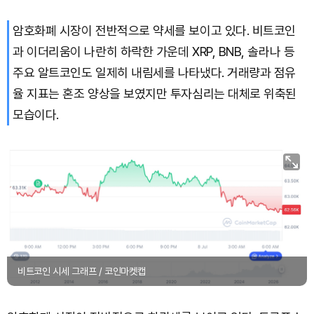
XRP (XRP)
₩
1,463
(+0.12%)
암호화폐 시장이 전반적으로 약세를 보이고 있다. 비트코인
과 이더리움이 나란히 하락한 가운데 XRP, BNB, 솔라나 등
Solana (SOL)
₩
108,505
(+0.96%)
주요 알트코인도 일제히 내림세를 나타냈다. 거래량과 점유
TRON (TRX)
₩
464.6
(+0.02%)
율 지표는 혼조 양상을 보였지만 투자심리는 대체로 위축된
모습이다.
Hyperliquid (HYPE)
₩
77,000
(-0.23%)
Dogecoin (DOGE)
₩
98.71
(-0.07%)
Bitcoin (BTC)
₩
92,047,364
(+0.80%)
비트코인 시세 그래프 / 코인마켓캡