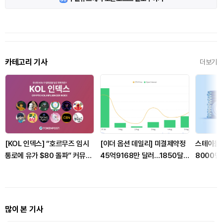
카테고리 기사
더보기
[KOL 인덱스] “호르무즈 임시
[이더 옵션 데일리] 미결제약정
스테이블코
통로에 유가 $80 돌파” 커뮤니
45억9168만 달러…1850달
8000만
티 촉각… 연준 9월 인상·크립토
러 풋옵션 거래량 1위
7% 상승
법안 시한도 동시 확산 外
많이 본 기사