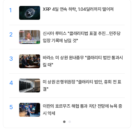
1
XRP 4일 연속 하락, 1.04달러까지 떨어져
2
신시아 루미스 "클래리티법 표결 추진…민주당
입장 기록에 남길 것"
3
바라소 미 상원 원내총무 "클래리티 법안 통과시
킬 때"
4
미 상원 은행위원장 "클래리티 법안, 휴회 전 표
결"
5
이란의 호르무즈 해협 통과 차단 전망에 뉴욕 증
시 약세