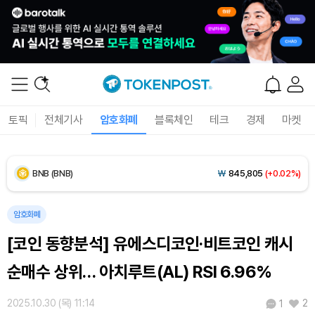
Dogecoin (DOGE)
₩
98.72
(-0.43%)
Bitcoin (BTC)
₩
91,594,942
(-0.32%)
Ethereum (ETH)
₩
2,706,609
(+0.19%)
토픽
전체기사
암호화폐
블록체인
테크
경제
마켓
Tether USDt (USDT)
₩
1,424
(+0.01%)
BNB (BNB)
₩
845,805
(+0.02%)
USDC (USDC)
₩
1,425
(0.00%)
암호화폐
[코인 동향분석] 유에스디코인·비트코인 캐시
XRP (XRP)
₩
1,466
(-1.66%)
순매수 상위… 아치루트(AL) RSI 6.96%
Solana (SOL)
₩
103,448
(-1.18%)
2025.10.30 (목) 11:14
2
1
TRON (TRX)
₩
467.0
(-0.03%)