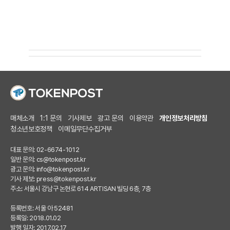
매체소개
1:1 문의
기사제보
광고 문의
이용약관
개인정보처리방침
청소년보호정책
이메일무단수집거부
대표 문의: 02-6674-1012
일반 문의:
cs@tokenpost.kr
광고 문의:
info@tokenpost.kr
기사 제보:
press@tokenpost.kr
주소: 서울시 강남구 논현로 614 ARTISAN 빌딩 6층, 7층
등록번호: 서울 아 52481
등록일: 2018.01.02
발행 일자: 2017.02.17