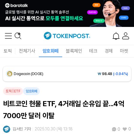
XRP (XRP)
₩
1,488
(-1.84%)
Solana (SOL)
₩
104,368
(-1.01%)
TRON (TRX)
₩
465.2
(-0.30%)
토픽
전체기사
암호화폐
블록체인
테크
경제
마켓
Hyperliquid (HYPE)
₩
79,465
(-2.67%)
Dogecoin (DOGE)
₩
98.48
(-0.94%)
Bitcoin (BTC)
₩
91,946,096
(+0.78%)
토픽
|
ETF
암호화폐
비트코인 현물 ETF, 4거래일 순유입 끝...4억
7000만 달러 이탈
김서린 기자
2025.10.30 (목) 13:18
0
0