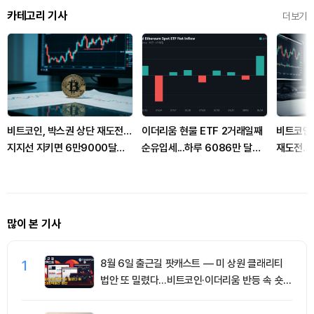
카테고리 기사
더보기
비트코인, 박스권 상단 재도전…
이더리움 현물 ETF 2거래일째
비트코인,
지지선 지키면 6만9000달러
순유입세...하루 6086만 달러
재도전…
열리나
유치
많이 본 기사
1
8월 6일 출근길 팟캐스트 — 미 상원 클래리티
법안 또 밀렸다…비트코인·이더리움 반등 속 숏
청산 2.35억달러