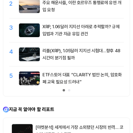
2
주요 해운사들, 이란 호르무즈 통행료에 유엔 개
입 요청
3
XRP, 1.06달러 지지선 아래로 추락할까? 규제
입법과 기관 자금 유입 관건
4
리플(XRP), 1.05달러 지지선 시험대…향후 48
시간이 분기점 될까
5
ETF스토어 대표 “CLARITY 법안 논의, 암호화
폐 교육 필요성 드러내”
지금 꼭 알아야 할 리포트
[마켓분석] 세계에서 가장 소외됐던 시장의 반격… 코