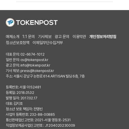
매체소개
1:1 문의
기사제보
광고 문의
이용약관
개인정보처리방침
청소년보호정책
이메일무단수집거부
대표 문의: 02-6674-1012
일반 문의:
cs@tokenpost.kr
광고 문의:
info@tokenpost.kr
기사 제보:
press@tokenpost.kr
주소: 서울시 강남구 논현로 614 ARTISAN 빌딩 6층, 7층
등록번호: 서울 아 52481
등록일: 2018.01.02
발행 일자: 2017.02.17
대표: 김지호
청소년 보호 책임자: 전영빈
사업자 등록번호: 232-88-00885
통신판매업신고번호: 2021-서울 영등포-2531
직업정보제공사업신고번호 : J1204020230009