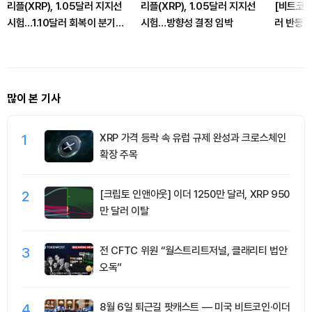
리플(XRP), 1.05달러 지지선
리플(XRP), 1.05달러 지지선
[비트코인
시험…1.10달러 회복이 분기점
시험…방향성 결정 임박
러 반등…
될까
포 지속
많이 본 기사
1
XRP 가격 등락 속 유럽 규제 완성과 크로스체인
확장 주목
2
[크립토 인앤아웃] 이더 1250만 달러, XRP 950
만 달러 이탈
3
전 CFTC 위원 “월스트리트저널, 클래리티 법안
오독”
4
8월 6일 퇴근길 팟캐스트 — 미국 비트코인·이더