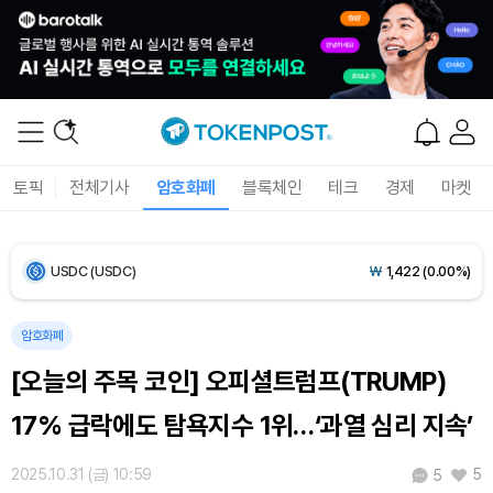
Bitcoin (BTC)
₩
91,921,254
(+0.14%)
Ethereum (ETH)
₩
2,716,462
(+1.59%)
Tether USDt (USDT)
₩
1,421
(-0.01%)
토픽
전체기사
암호화폐
블록체인
테크
경제
마켓
BNB (BNB)
₩
841,550
(-1.50%)
USDC (USDC)
₩
1,422
(0.00%)
XRP (XRP)
₩
1,485
(-1.83%)
암호화폐
[오늘의 주목 코인] 오피셜트럼프(TRUMP)
Solana (SOL)
₩
104,009
(-1.34%)
17% 급락에도 탐욕지수 1위…‘과열 심리 지속’
TRON (TRX)
₩
465.5
(-0.06%)
2025.10.31 (금) 10:59
5
5
Hyperliquid (HYPE)
₩
78,972
(-3.67%)