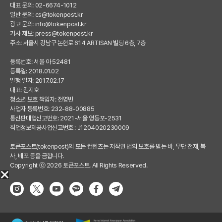
대표 문의: 02-6674-1012
일반 문의:
cs@tokenpost.kr
광고 문의:
info@tokenpost.kr
기사 제보:
press@tokenpost.kr
주소: 서울시 강남구 논현로 614 ARTISAN 빌딩 6층, 7층
등록번호: 서울 아 52481
등록일: 2018.01.02
발행 일자: 2017.02.17
대표: 김지호
청소년 보호 책임자: 전영빈
사업자 등록번호: 232-88-00885
통신판매업신고번호: 2021-서울 영등포-2531
직업정보제공사업신고번호 : J1204020230009
토큰포스트(tokenpost)의 모든 컨텐츠는 저작권 법의 보호를 받는 바, 무단 전재, 복
사, 배포 등을 금합니다.
Copyright ⓒ 2026 토큰포스트. All Rights Reserved.