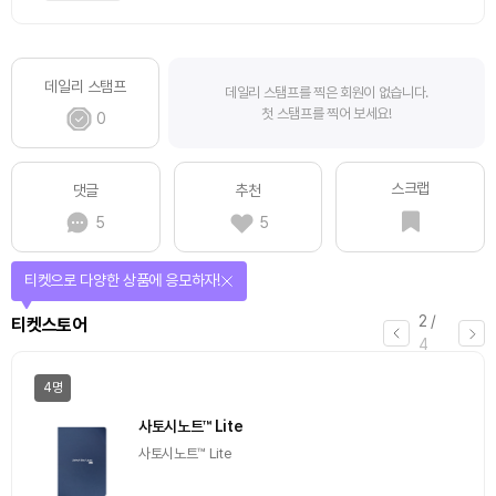
데일리 스탬프
데일리 스탬프를 찍은 회원이 없습니다.
첫 스탬프를 찍어 보세요!
0
스크랩
댓글
추천
5
5
선물이 쏟아지는 에어드랍 이벤트!
3
/
에어드랍
4
일반
마감
[Episode 12] IXO™2024 참여하고, 2억원 상당 에어
드랍 받자!
추첨을 통해 100명에게 커피 기프티콘 에어드랍