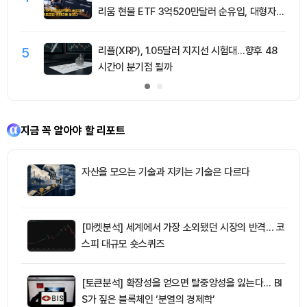
리움 현물 ETF 3억520만달러 순유입, 대형자산
쏠림 강화
5
리플(XRP), 1.05달러 지지선 시험대…향후 48
시간이 분기점 될까
지금 꼭 알아야 할 리포트
자산을 모으는 기술과 지키는 기술은 다르다
[마켓분석] 세계에서 가장 소외됐던 시장의 반격… 코
스피 대규모 숏스퀴즈
[토큰분석] 확장성을 얻으면 탈중앙성을 잃는다… BI
S가 짚은 블록체인 ‘분열의 경제학’