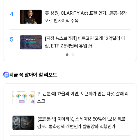
4
美 상원, CLARITY Act 표결 연기…홍콩·싱가
포르 반사이익 주목
5
[자정 뉴스브리핑] 비트코인 고래 12억달러 매
집, ETF 7.5억달러 유입 外
지금 꼭 알아야 할 리포트
[토큰분석] 효율의 이면, 토큰화가 만든 다섯 갈래 리
스크
[토큰분석] 이더리움, 스테이킹 50%에 ‘보상 제로’
검토…통화정책 개편인가 탈중앙화 역행인가