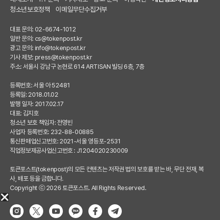
청소년보호정책
이메일무단수집거부
대표 문의: 02-6674-1012
일반 문의:
cs@tokenpost.kr
광고 문의:
info@tokenpost.kr
기사 제보:
press@tokenpost.kr
주소: 서울시 강남구 논현로 614 ARTISAN 빌딩 6층, 7층
등록번호: 서울 아 52481
등록일: 2018.01.02
발행 일자: 2017.02.17
대표: 김지호
청소년 보호 책임자: 전영빈
사업자 등록번호: 232-88-00885
통신판매업신고번호: 2021-서울 영등포-2531
직업정보제공사업신고번호 : J1204020230009
토큰포스트(tokenpost)의 모든 컨텐츠는 저작권 법의 보호를 받는 바, 무단 전재, 복
사, 배포 등을 금합니다.
Copyright ⓒ 2026 토큰포스트. All Rights Reserved.