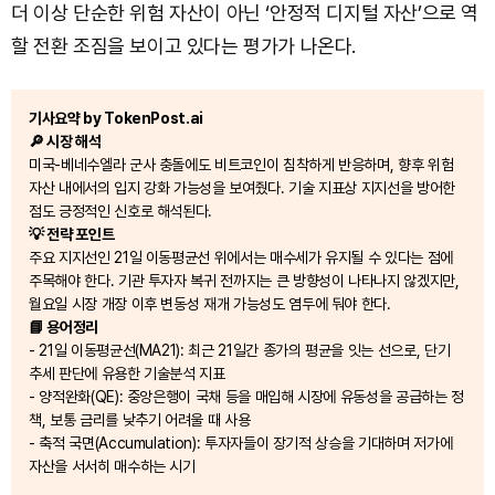
더 이상 단순한 위험 자산이 아닌 ‘안정적 디지털 자산’으로 역
할 전환 조짐을 보이고 있다는 평가가 나온다.
기사요약 by TokenPost.ai
🔎 시장 해석
미국-베네수엘라 군사 충돌에도 비트코인이 침착하게 반응하며, 향후 위험
자산 내에서의 입지 강화 가능성을 보여줬다. 기술 지표상 지지선을 방어한
점도 긍정적인 신호로 해석된다.
💡 전략 포인트
주요 지지선인 21일 이동평균선 위에서는 매수세가 유지될 수 있다는 점에
주목해야 한다. 기관 투자자 복귀 전까지는 큰 방향성이 나타나지 않겠지만,
월요일 시장 개장 이후 변동성 재개 가능성도 염두에 둬야 한다.
📘 용어정리
- 21일 이동평균선(MA21): 최근 21일간 종가의 평균을 잇는 선으로, 단기
추세 판단에 유용한 기술분석 지표
- 양적완화(QE): 중앙은행이 국채 등을 매입해 시장에 유동성을 공급하는 정
책, 보통 금리를 낮추기 어려울 때 사용
- 축적 국면(Accumulation): 투자자들이 장기적 상승을 기대하며 저가에
자산을 서서히 매수하는 시기