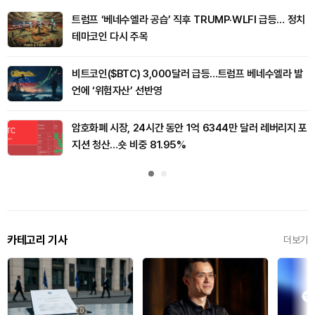
트럼프 ‘베네수엘라 공습’ 직후 TRUMP·WLFI 급등… 정치
테마코인 다시 주목
비트코인($BTC) 3,000달러 급등…트럼프 베네수엘라 발
언에 ‘위험자산’ 선반영
암호화폐 시장, 24시간 동안 1억 6344만 달러 레버리지 포
지션 청산…숏 비중 81.95%
카테고리 기사
더보기