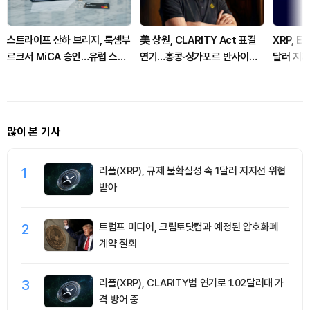
스트라이프 산하 브리지, 룩셈부
美 상원, CLARITY Act 표결
XRP, 
르크서 MiCA 승인…유럽 스테
연기…홍콩·싱가포르 반사이익
달러 지
이블코인 경쟁 본격화
주목
많이 본 기사
1
리플(XRP), 규제 불확실성 속 1달러 지지선 위협
받아
2
트럼프 미디어, 크립토닷컴과 예정된 암호화폐
계약 철회
3
리플(XRP), CLARITY법 연기로 1.02달러대 가
격 방어 중