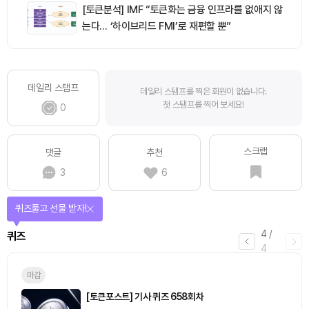
[토큰분석] IMF “토큰화는 금융 인프라를 없애지 않
는다… ‘하이브리드 FMI’로 재편할 뿐”
데일리 스탬프
데일리 스탬프를 찍은 회원이 없습니다.
첫 스탬프를 찍어 보세요!
0
스크랩
댓글
추천
3
6
퀴즈풀고 선물 받자!
4
/
퀴즈
4
마감
[토큰포스트] 기사 퀴즈 658회차