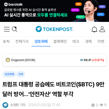
Solana (SOL)
₩
104,061
(+1.60%)
TRON (TRX)
₩
461.3
(+0.17%)
Hyperliquid (HYPE)
₩
76,273
(-2.96%)
토픽
전체기사
암호화폐
블록체인
테크
경제
마켓
Dogecoin (DOGE)
₩
98.41
(+0.91%)
Bitcoin (BTC)
₩
91,320,518
(+0.67%)
암호화폐
국제
트럼프 대통령 공습에도 비트코인($BTC) 9만
달러 방어…‘안전자산’ 역할 부각
손정환 기자
2026.01.04 (일) 17:43
6
3