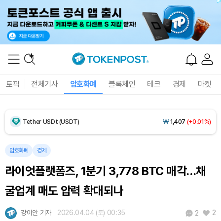
Dogecoin (DOGE)
₩
99.99
(+1.40%)
Bitcoin (BTC)
₩
91,697,667
(-0.08%)
토픽
전체기사
암호화폐
블록체인
테크
경제
마켓
Ethereum (ETH)
₩
2,708,040
(+0.03%)
Tether USDt (USDT)
₩
1,407
(+0.01%)
BNB (BNB)
₩
857,886
(+2.87%)
암호화폐
경제
라이엇플랫폼즈, 1분기 3,778 BTC 매각…채
USDC (USDC)
₩
1,408
(0.00%)
굴업계 매도 압력 확대되나
XRP (XRP)
₩
1,469
(+1.06%)
강이안 기자
2026.04.04 (토) 00:35
2
2
Solana (SOL)
₩
107,014
(+2.59%)