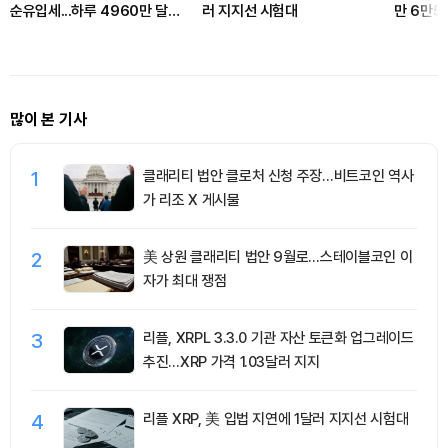
순유입세...하루 4960만 달러
러 지지선 시험대
만 6만5
유치
기
많이 본 기사
1
클래리티 법안 클로처 신청 주장…비트코인 역사
가 리조 X 게시물
2
美 상원 클래리티 법안 9월로…스테이블코인 이
자가 최대 쟁점
3
리플, XRPL 3.3.0 기관 자산 토큰화 업그레이드
추진…XRP 가격 1.03달러 지지
4
리플 XRP, 美 입법 지연에 1달러 지지선 시험대