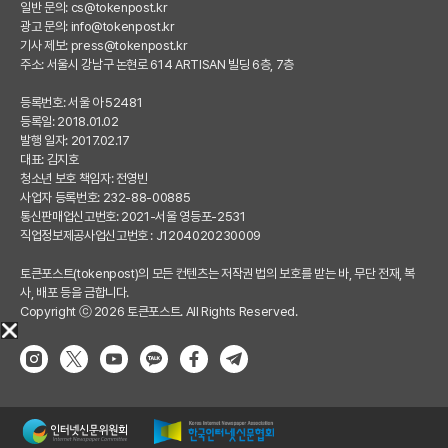
일반 문의:
cs@tokenpost.kr
광고 문의:
info@tokenpost.kr
기사 제보:
press@tokenpost.kr
주소: 서울시 강남구 논현로 614 ARTISAN 빌딩 6층, 7층
등록번호: 서울 아 52481
등록일: 2018.01.02
발행 일자: 2017.02.17
대표: 김지호
청소년 보호 책임자: 전영빈
사업자 등록번호: 232-88-00885
통신판매업신고번호: 2021-서울 영등포-2531
직업정보제공사업신고번호 : J1204020230009
토큰포스트(tokenpost)의 모든 컨텐츠는 저작권 법의 보호를 받는 바, 무단 전재, 복
사, 배포 등을 금합니다.
Copyright ⓒ 2026 토큰포스트. All Rights Reserved.