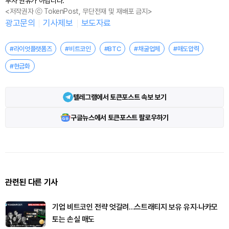
투자 권유가 아닙니다.
<저작권자 ⓒ TokenPost, 무단전재 및 재배포 금지>
광고문의
기사제보
보도자료
#라이엇플랫폼즈
#비트코인
#BTC
#채굴업체
#매도압력
#현금화
텔레그램에서 토큰포스트 속보 보기
구글뉴스에서 토큰포스트 팔로우하기
관련된 다른 기사
기업 비트코인 전략 엇갈려…스트래티지 보유 유지·나카모
토는 손실 매도