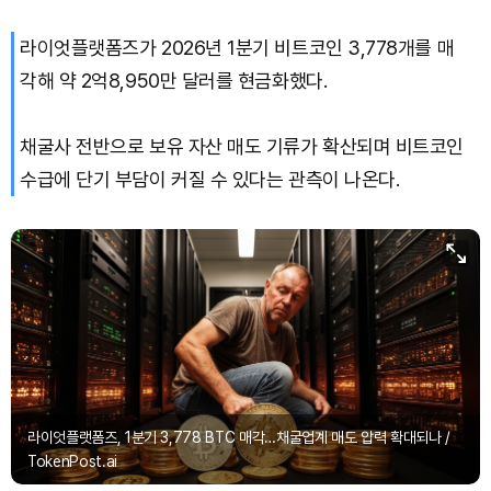
라이엇플랫폼즈가 2026년 1분기 비트코인 3,778개를 매
TRON (TRX)
₩
462.2
(+0.17%)
각해 약 2억8,950만 달러를 현금화했다.
Hyperliquid (HYPE)
₩
76,787
(-2.76%)
채굴사 전반으로 보유 자산 매도 기류가 확산되며 비트코인
Dogecoin (DOGE)
₩
99.99
(+1.40%)
수급에 단기 부담이 커질 수 있다는 관측이 나온다.
Bitcoin (BTC)
₩
91,697,667
(-0.08%)
라이엇플랫폼즈, 1분기 3,778 BTC 매각…채굴업계 매도 압력 확대되나 /
TokenPost.ai