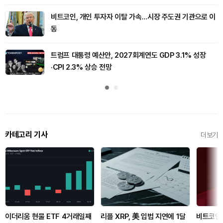
비트코인, 개인 투자자 이탈 가속…시장 주도권 기관으로 이
동
트럼프 대통령 예산안, 2027회계연도 GDP 3.1% 성장
·CPI 2.3% 상승 전망
카테고리 기사
더보기
이더리움 현물 ETF 4거래일째
리플 XRP, 美 입법 지연에 1달
비트코인,