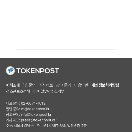
매체소개
1:1 문의
기사제보
광고 문의
이용약관
개인정보처리방침
청소년보호정책
이메일무단수집거부
대표 문의: 02-6674-1012
일반 문의:
cs@tokenpost.kr
광고 문의:
info@tokenpost.kr
기사 제보:
press@tokenpost.kr
주소: 서울시 강남구 논현로 614 ARTISAN 빌딩 6층, 7층