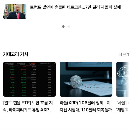
트럼프 발언에 흔들린 비트코인…7만 달러 재돌파 실패
카테고리 기사
더보기
[알트 현물 ETF] 보합 흐름 지
리플(XRP) 1.06달러 정체…지
[사설] A
속, 하이퍼리퀴드 유입·XRP 유
지선 시험대, 1.10달러 회복될까
‘개방’이
출