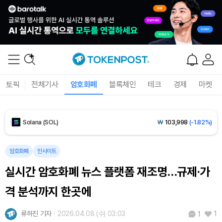
Tether USDt (USDT)
₩
1,421
(+0.01%)
BNB (BNB)
₩
842,975
(-1.25%)
USDC (USDC)
₩
1,422
(-0.02%)
토픽
전체기사
암호화폐
블록체인
테크
경제
마켓
XRP (XRP)
₩
1,481
(-2.66%)
Solana (SOL)
₩
103,998
(-1.82%)
TRON (TRX)
₩
464.6
(-0.35%)
암호화폐
인사이트
실시간 암호화폐 뉴스 플랫폼 재조명…규제·가
Hyperliquid (HYPE)
₩
80,023
(-2.60%)
격 분석까지 한곳에
Dogecoin (DOGE)
₩
98.22
(-1.66%)
류하진 기자
2026.04.08 (수) 03:03
1
1
Bitcoin (BTC)
₩
91,862,335
(-0.21%)