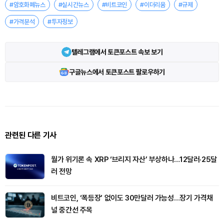
#암호화폐뉴스
#실시간뉴스
#비트코인
#이더리움
#규제
#가격분석
#투자정보
텔레그램에서 토큰포스트 속보 보기
구글뉴스에서 토큰포스트 팔로우하기
관련된 다른 기사
월가 위기론 속 XRP ‘브리지 자산’ 부상하나…12달러·25달
러 전망
비트코인, ‘폭등장’ 없이도 30만달러 가능성…장기 가격채
널 중간선 주목