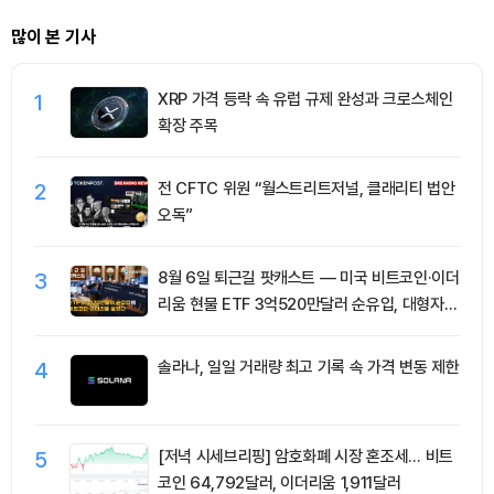
많이 본 기사
1
XRP 가격 등락 속 유럽 규제 완성과 크로스체인
확장 주목
2
전 CFTC 위원 “월스트리트저널, 클래리티 법안
오독”
3
8월 6일 퇴근길 팟캐스트 — 미국 비트코인·이더
리움 현물 ETF 3억520만달러 순유입, 대형자산
쏠림 강화
4
솔라나, 일일 거래량 최고 기록 속 가격 변동 제한
5
[저녁 시세브리핑] 암호화폐 시장 혼조세… 비트
코인 64,792달러, 이더리움 1,911달러