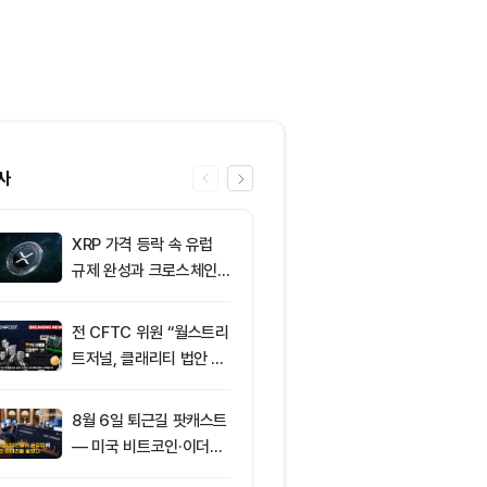
사
XRP 가격 등락 속 유럽
6
그레이스케일, X
규제 완성과 크로스체인
SOL 비중 올
확장 주목
줄였다
전 CFTC 위원 “월스트리
7
토큰포스트, 
트저널, 클래리티 법안 오
지털자산 서비
독”
‘토큰앱스’ 출
8월 6일 퇴근길 팟캐스트
8
미 반도체주 약
— 미국 비트코인·이더리
매도 전환...코
움 현물 ETF 3억520만
급락