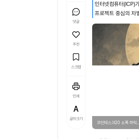
인터넷컴퓨터(ICP)가
프로젝트 중심의 차별
댓글
추천
스크랩
인쇄
글자크기
코인데스크20 소폭 하락…I