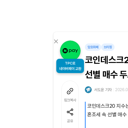
암호화폐
브리핑
코인데스크2
TPC로
네이버페이 교환
선별 매수 
서도윤 기자
2026.0
링크복사
코인데스크20 지수는 
혼조세 속 선별 매수
공유