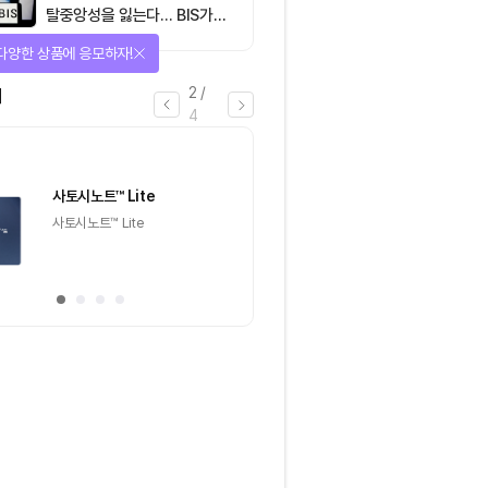
탈중앙성을 잃는다… BIS가
짚은 블록체인 ‘분열의 경제
아지는 에어드랍 이벤트!
학’
3
/
4
마감
이더리움(ETH)
일반
마감
[Episode 12] IXO™2024
[Episode 11] 
참여하고, 2억원 상당 에어드랍
(CoinEasy) 에
받자!
추첨을 통해 100명에게 커피
추첨을 통해 50명에게
기프티콘 에어드랍
USDT 지급