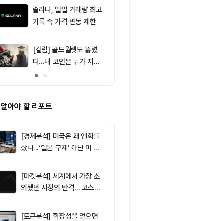
달러 순유입, 대형자산 쏠
솔라나, 일일 거래량 최고
9
[특징주] SK하
림 강화
기록 속 가격 변동 제한
기술주 조정·A
9%대 급락…
매
[칼럼] 콜드월렛도 뚫렸
10
[BTC 사이클 
다…내 코인은 누가 지키
트코인 6만4
나
지지 형성…6만
러 매물벽 돌파
 알아야 할 리포트
[경제분석] 미국은 왜 엔화를
샀나…‘일본 구제’ 아닌 미 국
채·아시아 통화 방어전
[마켓분석] 세계에서 가장 소
외됐던 시장의 반격… 코스피
대규모 숏스퀴즈
[토큰분석] 확장성을 얻으면