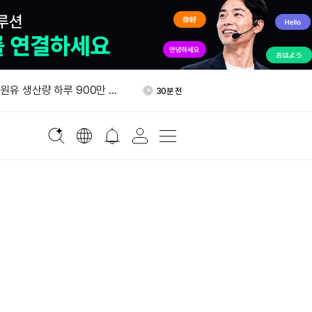
800만달러 B라운드 투자 유치
42분 전
 원유 생산량 하루 900만 배
30분 전
올가을 기업 고객 대상 토큰화
32분 전
 출시
태국, 비트코인·가상자산 양도
36분 전
”
스트래티지 MSTR 주식 3천
40분 전
 매입
800만달러 B라운드 투자 유치
42분 전
 원유 생산량 하루 900만 배
30분 전