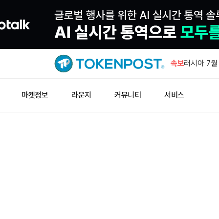
JPYC, 3
속보
러시아 7월
럴 상회
웰스파고, 
마켓정보
라운지
커뮤니티
서비스
예금 서비스
창펑자오 “
소득세 0%
노르데아, 
231주 추가
JPYC, 3
러시아 7월
럴 상회