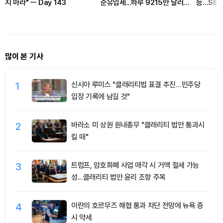
지 마라" ㅡ Day 143
순유입세...하루 9215만 달러
능…S&P
유치
많이 본 기사
1
신시아 루미스 "클래리티법 표결 추진…민주당
입장 기록에 남길 것"
2
바라소 미 상원 원내총무 "클래리티 법안 통과시
킬 때"
3
트럼프, 암호화폐 사업 매각 시 거액 절세 가능
성...클래리티 법안 윤리 조항 주목
4
이란의 호르무즈 해협 통과 차단 전망에 뉴욕 증
시 약세