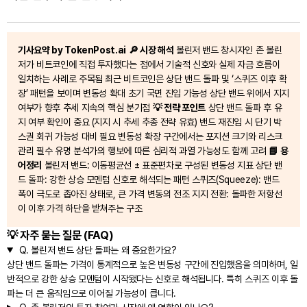
기사요약 by TokenPost.ai
🔎 시장 해석
볼린저 밴드 창시자인 존 볼린
저가 비트코인에 직접 투자했다는 점에서 기술적 신호와 실제 자금 흐름이
일치하는 사례로 주목됨 최근 비트코인은 상단 밴드 돌파 및 ‘스퀴즈 이후 확
장’ 패턴을 보이며 변동성 확대 초기 국면 진입 가능성 상단 밴드 위에서 지지
여부가 향후 추세 지속의 핵심 분기점
💡 전략 포인트
상단 밴드 돌파 후 유
지 여부 확인이 중요 (지지 시 추세 추종 전략 유효) 밴드 재진입 시 단기 박
스권 회귀 가능성 대비 필요 변동성 확장 구간에서는 포지션 크기와 리스크
관리 필수 유명 분석가의 행보에 따른 심리적 과열 가능성도 함께 고려
📘 용
어정리
볼린저 밴드: 이동평균선 ± 표준편차로 구성된 변동성 지표 상단 밴
드 돌파: 강한 상승 모멘텀 신호로 해석되는 패턴 스퀴즈(Squeeze): 밴드
폭이 극도로 좁아진 상태로, 큰 가격 변동의 전조 지지 전환: 돌파한 저항선
이 이후 가격 하단을 받쳐주는 구조
💡 자주 묻는 질문 (FAQ)
Q.
볼린저 밴드 상단 돌파는 왜 중요한가요?
상단 밴드 돌파는 가격이 통계적으로 높은 변동성 구간에 진입했음을 의미하며, 일
반적으로 강한 상승 모멘텀이 시작됐다는 신호로 해석됩니다. 특히 스퀴즈 이후 돌
파는 더 큰 움직임으로 이어질 가능성이 큽니다.