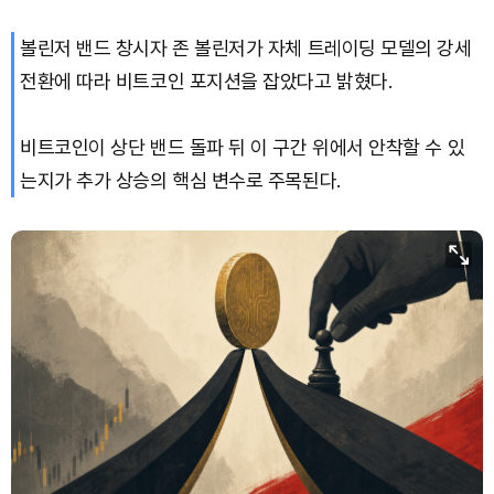
볼린저 밴드 창시자 존 볼린저가 자체 트레이딩 모델의 강세
Bitcoin (BTC)
₩
91,433,354
(-1.15%)
전환에 따라 비트코인 포지션을 잡았다고 밝혔다.
비트코인이 상단 밴드 돌파 뒤 이 구간 위에서 안착할 수 있
는지가 추가 상승의 핵심 변수로 주목된다.