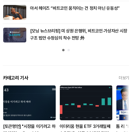
아서 헤이즈 “비트코인 움직이는 건 정치 아닌 유동성”
[모닝 뉴스브리핑] 미 상원 은행위, 비트코인·가상자산 시장
구조 법안 수정심의 착수 전망 外
카테고리 기사
더보기
[토큰명언] "시장을 이기려고 하
이더리움 현물 ETF 3거래일째
톰 리 "