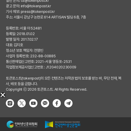
일반 문의:
cs@tokenpost.kr
광고 문의:
info@tokenpost.kr
기사 제보:
press@tokenpost.kr
주소: 서울시 강남구 논현로 614 ARTISAN 빌딩 6층, 7층
등록번호: 서울 아 52481
등록일: 2018.01.02
발행 일자: 2017.02.17
대표: 김지호
청소년 보호 책임자: 전영빈
사업자 등록번호: 232-88-00885
통신판매업신고번호: 2021-서울 영등포-2531
직업정보제공사업신고번호 : J1204020230009
토큰포스트(tokenpost)의 모든 컨텐츠는 저작권 법의 보호를 받는 바, 무단 전재, 복
사, 배포 등을 금합니다.
Copyright ⓒ 2026 토큰포스트. All Rights Reserved.