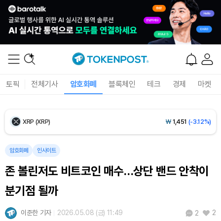
Ethereum (ETH)
₩
2,701,106
(-1.07%)
Tether USDt (USDT)
₩
1,424
(0.00%)
BNB (BNB)
₩
835,782
(-1.67%)
토픽
전체기사
암호화폐
블록체인
테크
경제
마켓
USDC (USDC)
₩
1,425
(-0.02%)
XRP (XRP)
₩
1,451
(-3.12%)
Solana (SOL)
₩
103,509
(-2.09%)
암호화폐
인사이트
존 볼린저도 비트코인 매수…상단 밴드 안착이
TRON (TRX)
₩
466.6
(+0.42%)
분기점 될까
Hyperliquid (HYPE)
₩
78,906
(-2.09%)
이준한 기자
2026.05.08 (금) 11:49
2
2
Dogecoin (DOGE)
₩
98.34
(-1.42%)