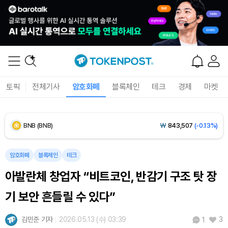
Dogecoin (DOGE)
₩
99.60
(+1.12%)
Bitcoin (BTC)
₩
92,489,383
(+0.45%)
Ethereum (ETH)
₩
2,731,968
(+0.34%)
토픽
전체기사
암호화폐
블록체인
테크
경제
마켓
Tether USDt (USDT)
₩
1,424
(+0.01%)
BNB (BNB)
₩
843,507
(-0.13%)
USDC (USDC)
₩
1,425
(0.00%)
암호화폐
블록체인
테크
아발란체 창업자 “비트코인, 반감기 구조 탓 장
XRP (XRP)
₩
1,463
(-2.16%)
기 보안 흔들릴 수 있다”
Solana (SOL)
₩
105,243
(+0.73%)
김민준 기자
2026.05.13 (수) 03:39
3
1
TRON (TRX)
₩
466.6
(+0.04%)