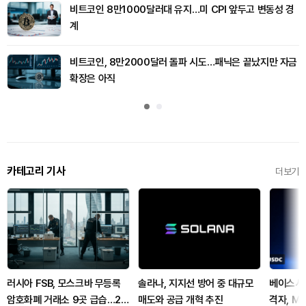
비트코인 8만1000달러대 유지…미 CPI 앞두고 변동성 경
계
비트코인, 8만2000달러 돌파 시도…패닉은 끝났지만 자금
확장은 아직
카테고리 기사
더보기
러시아 FSB, 모스크바 무등록
솔라나, 지지선 방어 중 대규모
베이스서 
암호화폐 거래소 9곳 급습…20
매도와 공급 개혁 추진
격자, M