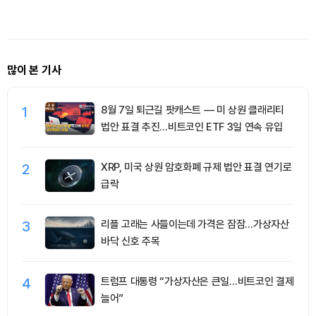
여명 체포
많이 본 기사
1
8월 7일 퇴근길 팟캐스트 — 미 상원 클래리티
법안 표결 추진…비트코인 ETF 3일 연속 유입
2
XRP, 미국 상원 암호화폐 규제 법안 표결 연기로
급락
3
리플 고래는 사들이는데 가격은 잠잠…가상자산
바닥 신호 주목
4
트럼프 대통령 “가상자산은 큰일…비트코인 결제
늘어”