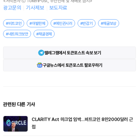
<저작권자 ⓒ TokenPost, 무단전재 및 재배포 금지>
광고문의
기사제보
보도자료
#비트코인
#아발란체
#에민귄시러
#반감기
#채굴보상
#네트워크보안
#채굴경제
텔레그램에서 토큰포스트 속보 보기
구글뉴스에서 토큰포스트 팔로우하기
관련된 다른 기사
CLARITY Act 마크업 임박…비트코인 8만2000달러 근
접