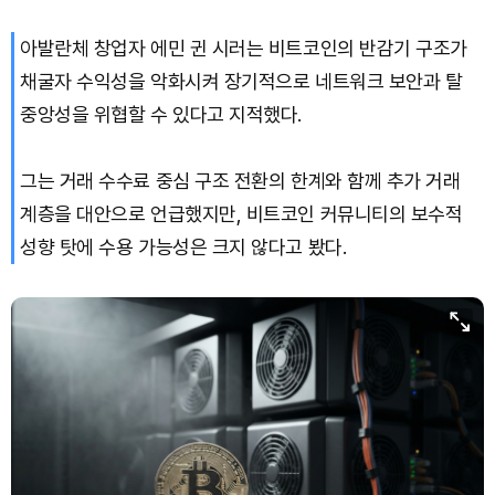
아발란체 창업자 에민 귄 시러는 비트코인의 반감기 구조가
Hyperliquid (HYPE)
₩
79,413
(-0.04%)
채굴자 수익성을 악화시켜 장기적으로 네트워크 보안과 탈
Dogecoin (DOGE)
₩
99.60
(+1.12%)
중앙성을 위협할 수 있다고 지적했다.
Bitcoin (BTC)
₩
92,489,383
(+0.45%)
그는 거래 수수료 중심 구조 전환의 한계와 함께 추가 거래
계층을 대안으로 언급했지만, 비트코인 커뮤니티의 보수적
성향 탓에 수용 가능성은 크지 않다고 봤다.