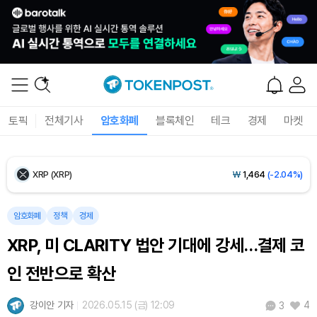
Ethereum (ETH)
₩
2,729,803
(+0.04%)
Tether USDt (USDT)
₩
1,424
(0.00%)
BNB (BNB)
₩
843,313
(-0.30%)
토픽
전체기사
암호화폐
블록체인
테크
경제
마켓
USDC (USDC)
₩
1,425
(-0.01%)
XRP (XRP)
₩
1,464
(-2.04%)
Solana (SOL)
₩
105,222
(+0.61%)
암호화폐
정책
경제
XRP, 미 CLARITY 법안 기대에 강세…결제 코
TRON (TRX)
₩
467.3
(+0.16%)
인 전반으로 확산
Hyperliquid (HYPE)
₩
79,427
(-0.05%)
강이안 기자
2026.05.15 (금) 12:09
4
3
Dogecoin (DOGE)
₩
99.55
(+1.15%)