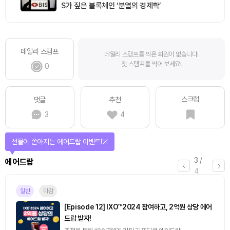
S가 짚은 블록체인 ‘분열의 경제학’
데일리 스탬프
데일리 스탬프를 찍은 회원이 없습니다.
첫 스탬프를 찍어 보세요!
0
스크랩
댓글
추천
3
4
선물이 쏟아지는 에어드랍 이벤트!
3
/
에어드랍
4
일반
마감
[Episode 12] IXO™2024 참여하고, 2억원 상당 에어
드랍 받자!