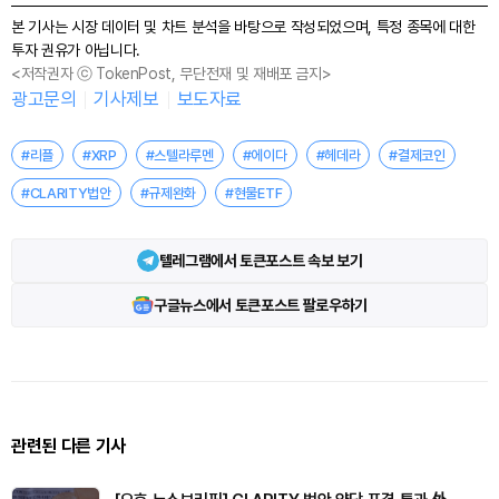
본 기사는 시장 데이터 및 차트 분석을 바탕으로 작성되었으며, 특정 종목에 대한
투자 권유가 아닙니다.
<저작권자 ⓒ TokenPost, 무단전재 및 재배포 금지>
광고문의
기사제보
보도자료
#리플
#XRP
#스텔라루멘
#에이다
#헤데라
#결제코인
#CLARITY법안
#규제완화
#현물ETF
텔레그램에서 토큰포스트 속보 보기
구글뉴스에서 토큰포스트 팔로우하기
관련된 다른 기사