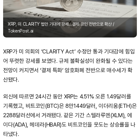
XRP, 미 CLARITY 법안 기대에 강세…결제 코인 전반으로 확산 /
TokenPost.ai
XRP가 미 의회의 ‘CLARITY Act’ 수정안 통과 기대감에 힘입
어 뚜렷한 강세를 보였다. 규제 불확실성이 완화될 수 있다는
전망이 커지면서 ‘결제 특화’ 암호화폐 전반으로 매수세가 확
산됐다.
외신에 따르면 24시간 동안 XRP는 4.51% 오른 1.49달러를
기록했고, 비트코인(BTC)은 8만1449달러, 이더리움(ETH)은
2288달러선에서 거래됐다. 같은 기간 스텔라루멘(XLM), 에
이다(ADA), 헤데라(HBAR)도 비트코인을 웃도는 상승률을 나
타냈다.