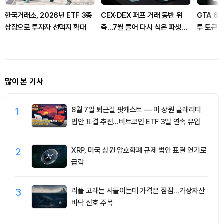
한국거래소, 2026년 ETF 3종
CEX·DEX 퍼프 거래 동반 위
GTA 6
상장으로 투자자 선택지 확대
축…7월 들어 다시 식은 파생시
투 토큰화
장
확대
많이 본 기사
1
8월 7일 퇴근길 팟캐스트 — 미 상원 클래리티
법안 표결 추진…비트코인 ETF 3일 연속 유입
2
XRP, 미국 상원 암호화폐 규제 법안 표결 연기로
급락
3
리플 고래는 사들이는데 가격은 잠잠…가상자산
바닥 신호 주목