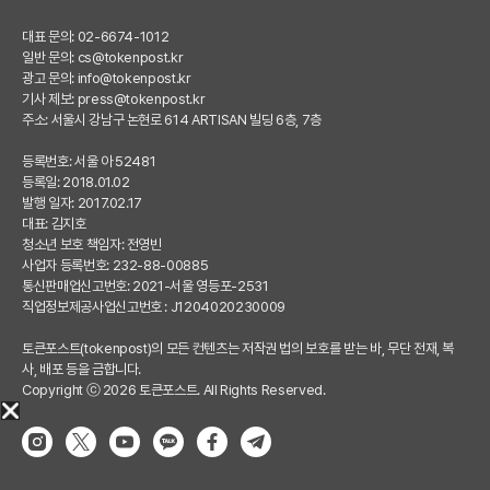
대표 문의: 02-6674-1012
일반 문의:
cs@tokenpost.kr
광고 문의:
info@tokenpost.kr
기사 제보:
press@tokenpost.kr
주소: 서울시 강남구 논현로 614 ARTISAN 빌딩 6층, 7층
등록번호: 서울 아 52481
등록일: 2018.01.02
발행 일자: 2017.02.17
대표: 김지호
청소년 보호 책임자: 전영빈
사업자 등록번호: 232-88-00885
통신판매업신고번호: 2021-서울 영등포-2531
직업정보제공사업신고번호 : J1204020230009
토큰포스트(tokenpost)의 모든 컨텐츠는 저작권 법의 보호를 받는 바, 무단 전재, 복
사, 배포 등을 금합니다.
Copyright ⓒ 2026 토큰포스트. All Rights Reserved.