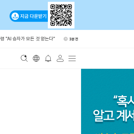
 미시간주 스포츠 이벤트 계
10분 전
단 요청 기각
 "AI 승자가 모든 것 얻는다"
3분 전
 완화에 테더골드 거래 증가…
7분 전
량 2위
리실리콘까지 대중 관세 확대…
7분 전
장 전 상승
 반도체 7개사에 8.74억달러 투
8분 전
 미시간주 스포츠 이벤트 계
10분 전
단 요청 기각
 "AI 승자가 모든 것 얻는다"
3분 전