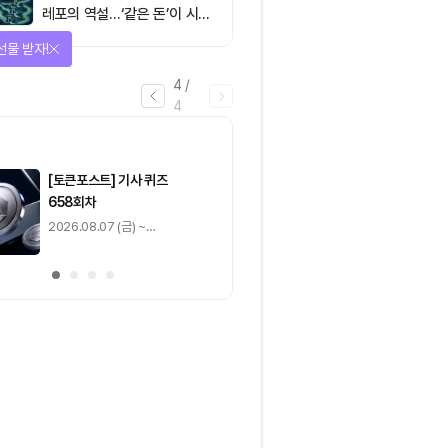
레포의 역설…‘같은 돈’이 시장
을 건널 수 있는가
을 완료하고 보상을 획득!
1
/
4
0
출석 체크
/ 0
이동
0
기사 스탬프
/ 0
이동