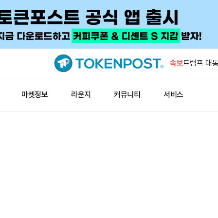
코인베이스,
약 규제 중
속보
트럼프 대통령
지정학 긴장
마켓정보
라운지
커뮤니티
서비스
게이트 거래
트럼프, 폴
태양광주 개
미 상무부,
자 추진
코인베이스,
약 규제 중
트럼프 대통령