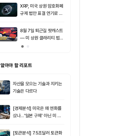
의 공포 경고
XRP, 미국 상원 암호화폐
9
[특징주] 금호
규제 법안 표결 연기로 급
락장서 외국인
락
속…장중 매수 
포착
8월 7일 퇴근길 팟캐스트
10
친암호화폐 진영
— 미 상원 클래리티 법안
당 경선서 뜻밖
표결 추진…비트코인 ET
래리티 법안 변
F 3일 연속 유입
 알아야 할 리포트
자산을 모으는 기술과 지키는
기술은 다르다
[경제분석] 미국은 왜 엔화를
샀나…‘일본 구제’ 아닌 미 국
채·아시아 통화 방어전
[토큰분석] 7.5조달러 토큰화