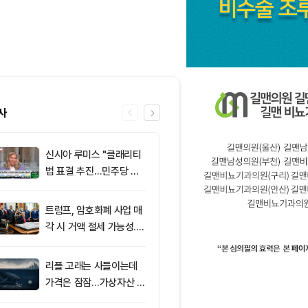
사
신시아 루미스 "클래리티
6
클래리티 법안,
법 표결 추진…민주당 입
앞두고 분기점
장 기록에 남길 것"
불투명
트럼프, 암호화폐 사업 매
7
엘리자베스 워
각 시 거액 절세 가능성...
티 법안 반대…
클래리티 법안 윤리 조항
암호화폐 법안 
주목
리플 고래는 사들이는데
8
‘관세’ 한마디
가격은 잠잠…가상자산 바
6만2000달
닥 신호 주목
피드, 5억달러