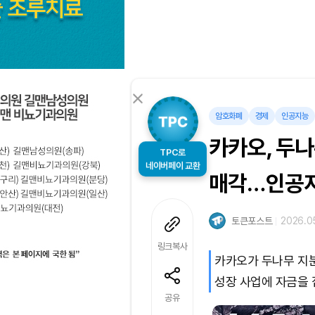
암호화폐
경제
인공지능
카카오, 두나
TPC로
매각…인공지
네이버페이 교환
토큰포스트
2026.05
링크복사
카카오가 두나무 지분 
성장 사업에 자금을 
공유