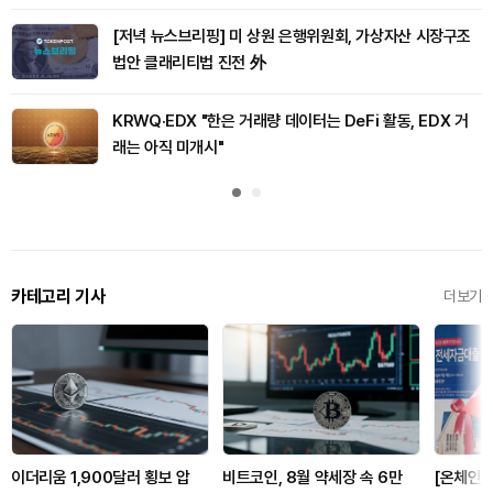
[저녁 뉴스브리핑] 미 상원 은행위원회, 가상자산 시장구조
법안 클래리티법 진전 外
KRWQ·EDX "한은 거래량 데이터는 DeFi 활동, EDX 거
래는 아직 미개시"
카테고리 기사
더보기
이더리움 1,900달러 횡보 압
비트코인, 8월 약세장 속 6만
[온체인분석