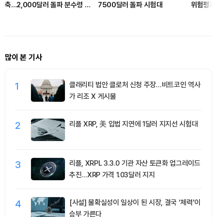
축…2,000달러 돌파 분수령 될
7500달러 돌파 시험대
위험평가 
까
제 경계 
많이 본 기사
1
클래리티 법안 클로처 신청 주장…비트코인 역사
가 리조 X 게시물
2
리플 XRP, 美 입법 지연에 1달러 지지선 시험대
3
리플, XRPL 3.3.0 기관 자산 토큰화 업그레이드
추진…XRP 가격 1.03달러 지지
4
[사설] 불확실성이 일상이 된 시장, 결국 ‘체력’이
승부 가른다