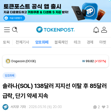
Solana (SOL)
₩
106,971
(+2.95%)
TRON (TRX)
₩
462.6
(+0.47%)
Hyperliquid (HYPE)
₩
77,208
(+0.63%)
토픽
전체기사
암호화폐
블록체인
테크
경제
마켓
Dogecoin (DOGE)
₩
99.82
(+1.51%)
Bitcoin (BTC)
₩
91,488,887
(+0.06%)
암호화폐
솔라나(SOL) 138달러 지지선 이탈 후 85달러
급락, 단기 약세 지속
서지우 기자
2026.05.16 (토) 20:00
3
2