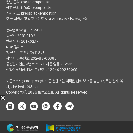
일반 문의:
cs@tokenpost.kr
광고 문의:
info@tokenpost.kr
기사 제보:
press@tokenpost.kr
주소: 서울시 강남구 논현로 614 ARTISAN 빌딩 6층, 7층
등록번호: 서울 아 52481
등록일: 2018.01.02
발행 일자: 2017.02.17
대표: 김지호
청소년 보호 책임자: 전영빈
사업자 등록번호: 232-88-00885
통신판매업신고번호: 2021-서울 영등포-2531
직업정보제공사업신고번호 : J1204020230009
토큰포스트(tokenpost)의 모든 컨텐츠는 저작권 법의 보호를 받는 바, 무단 전재, 복
사, 배포 등을 금합니다.
Copyright ⓒ 2026 토큰포스트. All Rights Reserved.