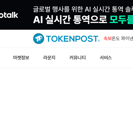
창펑자오 “
소득세 0%
속보
온도 파이낸
소송
미 증시 3
마켓정보
라운지
커뮤니티
서비스
약세
러시아 7월
럴 상회
웰스파고, 
예금 서비스
창펑자오 “
소득세 0%
온도 파이낸
소송