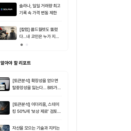
달러 순유입, 대형자산 쏠
솔라나, 일일 거래량 최고
9
미 반도체주 약
림 강화
기록 속 가격 변동 제한
매도 전환...코
급락
[칼럼] 콜드월렛도 뚫렸
10
XRP 4일 연속 
다…내 코인은 누가 지키
달러까지 떨어
나
 알아야 할 리포트
[토큰분석] 확장성을 얻으면
탈중앙성을 잃는다… BIS가
짚은 블록체인 ‘분열의 경제
학’
[토큰분석] 이더리움, 스테이
킹 50%에 ‘보상 제로’ 검토…
통화정책 개편인가 탈중앙화
역행인가
자산을 모으는 기술과 지키는