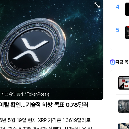
4
5
지금 꼭
 자금 유입 증가 / TokenPost.ai
 이탈 확인…기술적 하방 목표 0.78달러
년 5월 19일 현재 XRP 가격은 1.3619달러로,
, 7일 기준 5.22% 하락한 상태다. 시가총액은 약