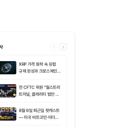
사
XRP 가격 등락 속 유럽
6
그레이스케일, X
규제 완성과 크로스체인
SOL 비중 올
확장 주목
줄였다
전 CFTC 위원 “월스트리
7
토큰포스트, 
트저널, 클래리티 법안 오
지털자산 서비
독”
‘토큰앱스’ 출
8월 6일 퇴근길 팟캐스트
8
미 상원 은행위
— 미국 비트코인·이더리
리티 법안, 휴회
움 현물 ETF 3억520만