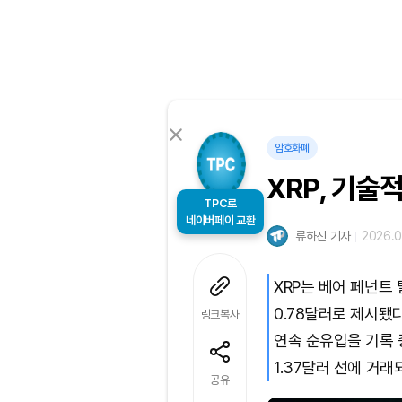
암호화폐
XRP, 기술
TPC로
네이버페이 교환
류하진 기자
2026.0
XRP는 베어 페넌트
0.78달러로 제시됐다
링크복사
연속 순유입을 기록 
1.37달러 선에 거래
공유