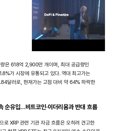
량은 618억 2,900만 개이며, 최대 공급량인
M
 61.8%가 시장에 유통되고 있다. 역대 최고가는
u
3.84달러로, 현재가는 고점 대비 약 64% 하락한
t
e
일 연속 순유입…비트코인·이더리움과 반대 흐름
로 XRP 관련 기관 자금 흐름은 오히려 견고한