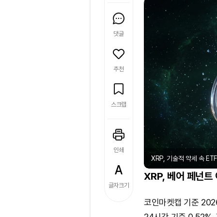
댓글
추천
스크랩
인쇄
XRP, 기술적 약세 속 ETF
XRP, 베어 페넌트
글자크기
코인마켓캡 기준 2026
24시간 기준 0.52%