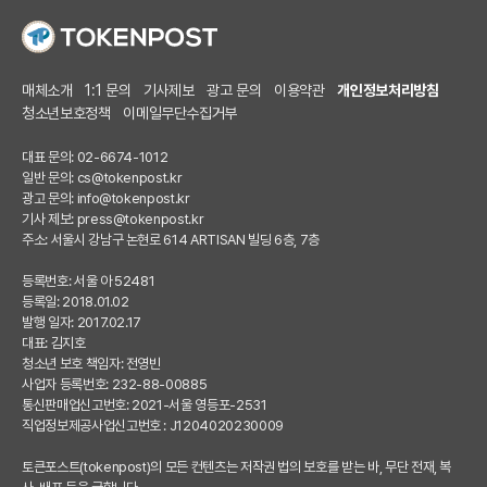
매체소개
1:1 문의
기사제보
광고 문의
이용약관
개인정보처리방침
청소년보호정책
이메일무단수집거부
대표 문의: 02-6674-1012
일반 문의:
cs@tokenpost.kr
광고 문의:
info@tokenpost.kr
기사 제보:
press@tokenpost.kr
주소: 서울시 강남구 논현로 614 ARTISAN 빌딩 6층, 7층
등록번호: 서울 아 52481
등록일: 2018.01.02
발행 일자: 2017.02.17
대표: 김지호
청소년 보호 책임자: 전영빈
사업자 등록번호: 232-88-00885
통신판매업신고번호: 2021-서울 영등포-2531
직업정보제공사업신고번호 : J1204020230009
토큰포스트(tokenpost)의 모든 컨텐츠는 저작권 법의 보호를 받는 바, 무단 전재, 복