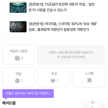
[토큰분석] 7.5조달러 토큰화 레포의 역설…‘같은
돈’이 시장을 건널 수 있는가
[토큰분석] 이더리움, 스테이킹 50%에 ‘보상 제로’
검토…통화정책 개편인가 탈중앙화 역행인가
데일리 스탬프
데일리 스탬프를 찍은 회원이 없습니다.
첫 스탬프를 찍어 보세요!
0
스크랩
댓글
추천
1
1
선물이 쏟아지는 에어드랍 이벤트!
3
/
에어드랍
4