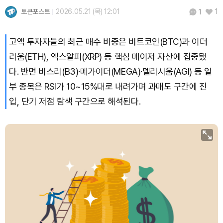
토큰포스트
2026.05.21 (목) 12:01
1
1
Dogecoin (DOGE)
₩
98.48
(-0.48%)
고액 투자자들의 최근 매수 비중은 비트코인(BTC)과 이더
Bitcoin (BTC)
₩
91,143,392
(-0.34%)
리움(ETH), 엑스알피(XRP) 등 핵심 메이저 자산에 집중됐
다. 반면 비스리(B3)·메가이더(MEGA)·델리시움(AGI) 등 일
부 종목은 RSI가 10~15%대로 내려가며 과매도 구간에 진
입, 단기 저점 탐색 구간으로 해석된다.