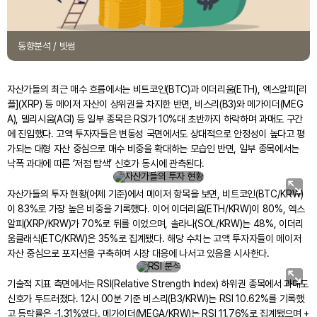
동향분석 / 빗썸
자산가들의 최근 매수 흐름에서는 비트코인(BTC)과 이더리움(ETH), 엑스알피[리
플](XRP) 등 메이저 자산이 상위권을 차지한 반면, 비스리(B3)와 메가이더(MEG
A), 델리시움(AGI) 등 일부 종목은 RSI가 10%대 초반까지 하락하며 과매도 구간
에 진입했다. 고액 투자자들은 변동성 국면에서도 상대적으로 안정성이 높다고 평
가되는 대형 자산 중심으로 매수 비중을 확대하는 모습인 반면, 일부 종목에서는
자산가들의 투자 현황
낙폭 과대에 따른 ‘저점 탐색’ 신호가 동시에 관측된다.
(어제 기준)
지금이
자산가들의 투자 현황(어제 기준)에서 메이저 항목을 보면, 비트코인(BTC/KRW)
저점일
이 83%로 가장 높은 비중을 기록했다. 이어 이더리움(ETH/KRW)이 80%, 엑스
까? RSI
알피(XRP/KRW)가 70%로 뒤를 이었으며, 솔라나(SOL/KRW)는 48%, 이더리
하위권
움클래식(ETC/KRW)은 35%로 집계됐다. 해당 수치는 고액 투자자들이 메이저
(12시
자산 중심으로 포지션을 구축하며 시장 대응에 나서고 있음을 시사한다.
00분)
기술적 지표 측면에서는 RSI(Relative Strength Index) 하위권 종목에서 과매도
신호가 두드러졌다. 12시 00분 기준 비스리(B3/KRW)는 RSI 10.62%를 기록했
고 등락률은 -1.31%였다. 메가이더(MEGA/KRW)는 RSI 11.76%로 집계됐으며 +