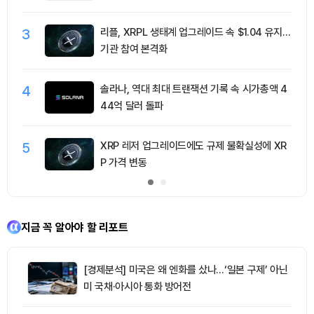
3
리플, XRPL 생태계 업그레이드 속 $1.04 유지…
기관 참여 본격화
4
솔라나, 역대 최대 트랜잭션 기록 속 시가총액 4
44억 달러 돌파
5
XRP 레저 업그레이드에도 규제 불확실성에 XR
P 가격 변동
지금 꼭 알아야 할 리포트
[경제분석] 미국은 왜 엔화를 샀나…‘일본 구제’ 아닌
미 국채·아시아 통화 방어전