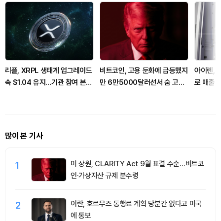
리플, XRPL 생태계 업그레이드
비트코인, 고용 둔화에 급등했지
아이렌, 
속 $1.04 유지…기관 참여 본격
만 6만5000달러선서 숨 고르
로 매출 
화
기
급등
많이 본 기사
1
미 상원, CLARITY Act 9월 표결 수순…비트코
인·가상자산 규제 분수령
2
이란, 호르무즈 통행료 계획 당분간 없다고 미국
에 통보