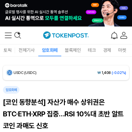
Bitcoin (BTC)
₩
91,143,392
(-0.34%)
Ethereum (ETH)
₩
2,692,544
(-0.24%)
Tether USDt (USDT)
₩
1,407
(-0.03%)
토픽
전체기사
암호화폐
블록체인
테크
경제
마켓
BNB (BNB)
₩
844,853
(+1.22%)
USDC (USDC)
₩
1,408
(-0.02%)
XRP (XRP)
₩
1,460
(-0.07%)
암호화폐
[코인 동향분석] 자산가 매수 상위권은
Solana (SOL)
₩
106,896
(+1.48%)
BTC·ETH·XRP 집중…RSI 10%대 초반 알트
TRON (TRX)
₩
464.1
(+0.60%)
코인 과매도 신호
Hyperliquid (HYPE)
₩
77,050
(+0.66%)