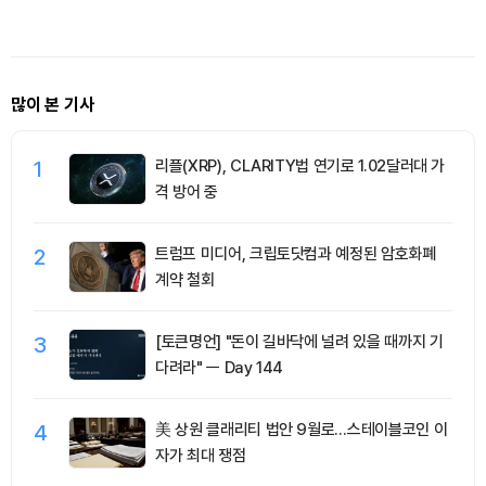
인마진 포지션 2.05%p 축소
유치
자금
많이 본 기사
1
리플(XRP), CLARITY법 연기로 1.02달러대 가
격 방어 중
2
트럼프 미디어, 크립토닷컴과 예정된 암호화폐
계약 철회
3
[토큰명언] "돈이 길바닥에 널려 있을 때까지 기
다려라" ㅡ Day 144
4
美 상원 클래리티 법안 9월로…스테이블코인 이
자가 최대 쟁점