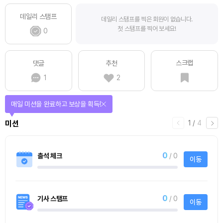
데일리 스탬프
데일리 스탬프를 찍은 회원이 없습니다.
첫 스탬프를 찍어 보세요!
0
스크랩
댓글
추천
1
2
티켓으로 다양한 상품에 응모하자!
2
/
티켓스토어
4
4명
사토시노트™ Lite
사토시노트™ Lite