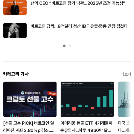
밴엑 CEO “비트코인 장기 낙관…2026년 조정 가능성”
비트코인 급락…9억달러 청산·IBIT 유출·중동 긴장 겹쳤다
카테고리 기사
더보기
[선물 고수 PICK] 비트코인 달
이더리움 현물 ETF 4거래일째
미국 스타
러마진 계좌 2.80%p 감소...코
순유입세...하루 4960만 달러
다…제조