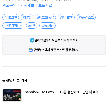
광고문의
기사제보
보도자료
#비트코인
#BTC
#비트코인etf
#현물ETF
#중동리스크
#지정학적긴장
#청산
#가상자산
텔레그램에서 토큰포스트 속보 보기
구글뉴스에서 토큰포스트 팔로우하기
관련된 다른 기사
pension-usdt.eth, ETH 롱 청산해 113만달러 수익