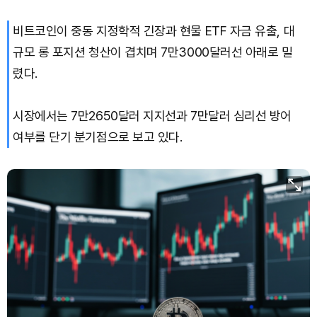
비트코인이 중동 지정학적 긴장과 현물 ETF 자금 유출, 대
Hyperliquid (HYPE)
₩
76,534
(-2.31%)
규모 롱 포지션 청산이 겹치며 7만3000달러선 아래로 밀
Dogecoin (DOGE)
₩
98.86
(+1.46%)
렸다.
Bitcoin (BTC)
₩
91,404,520
(+0.91%)
시장에서는 7만2650달러 지지선과 7만달러 심리선 방어
여부를 단기 분기점으로 보고 있다.