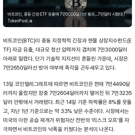
비트코인, 중동 긴장·ETF 유출에 7만3000달러선 붕괴…7만달러 시험대 /
TokenPost.ai
비트코인(BTC)이 중동 지정학적 긴장과 현물 상장지수펀드(E
TF) 자금 유출, 대규모 청산 압력까지 겹치며 7만3000달러
아래로 밀렸다. 단기 기술적 지지선이 흔들린 가운데, 시장은
7만2650달러선 방어 여부에 촉각을 곤두세우고 있다.
13일 코인텔레그래프에 따르면 비트코인은 한때 7만4490달
러까지 올랐지만 장중 7만2604달러까지 떨어진 뒤 7만3235
달러 안팎에서 거래됐다. 최근 14일 기준 하락률은 8%를 웃돌
고, 지난 1년 기준으로는 약 33% 낮은 수준이다. 시장에서는
미국의 이란 공습 재개가 위험자산 전반의 ‘리스크 오프’를 자
극하면서 비트코인의 낙폭을 키웠다는 분석이 나온다.