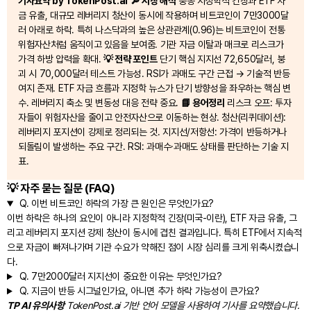
기사요약 by TokenPost.ai
🔎 시장 해석
중동 지정학적 긴장과 ETF 자
금 유출, 대규모 레버리지 청산이 동시에 작용하며 비트코인이 7만3000달
러 아래로 하락. 특히 나스닥과의 높은 상관관계(0.96)는 비트코인이 전통
위험자산처럼 움직이고 있음을 보여줌. 기관 자금 이탈과 매크로 리스크가
가격 하방 압력을 확대.
💡 전략 포인트
단기 핵심 지지선 72,650달러, 붕
괴 시 70,000달러 테스트 가능성. RSI가 과매도 구간 근접 → 기술적 반등
여지 존재. ETF 자금 흐름과 지정학 뉴스가 단기 방향성을 좌우하는 핵심 변
수. 레버리지 축소 및 변동성 대응 전략 중요.
📘 용어정리
리스크 오프: 투자
자들이 위험자산을 줄이고 안전자산으로 이동하는 현상. 청산(리퀴데이션):
레버리지 포지션이 강제로 정리되는 것. 지지선/저항선: 가격이 반등하거나
되돌림이 발생하는 주요 구간. RSI: 과매수·과매도 상태를 판단하는 기술 지
표.
💡 자주 묻는 질문 (FAQ)
Q.
이번 비트코인 하락의 가장 큰 원인은 무엇인가요?
이번 하락은 하나의 요인이 아니라 지정학적 긴장(미국-이란), ETF 자금 유출, 그
리고 레버리지 포지션 강제 청산이 동시에 겹친 결과입니다. 특히 ETF에서 지속적
으로 자금이 빠져나가며 기관 수요가 약해진 점이 시장 심리를 크게 위축시켰습니
다.
Q.
7만2000달러 지지선이 중요한 이유는 무엇인가요?
Q.
지금이 반등 시그널인가요, 아니면 추가 하락 가능성이 큰가요?
TP AI 유의사항
TokenPost.ai 기반 언어 모델을 사용하여 기사를 요약했습니다.