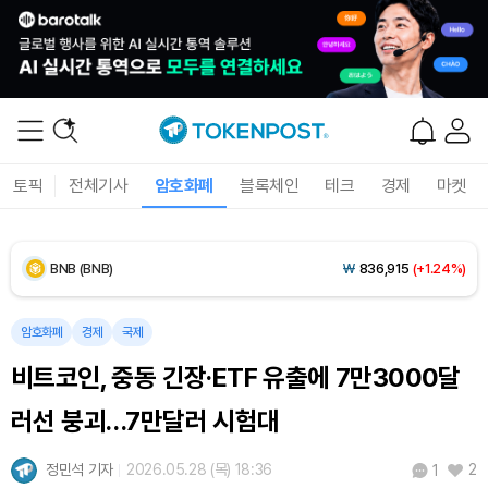
Dogecoin (DOGE)
₩
98.86
(+1.46%)
Bitcoin (BTC)
₩
91,404,520
(+0.91%)
Ethereum (ETH)
₩
2,695,386
(+0.59%)
토픽
전체기사
암호화폐
블록체인
테크
경제
마켓
Tether USDt (USDT)
₩
1,407
(+0.04%)
BNB (BNB)
₩
836,915
(+1.24%)
USDC (USDC)
₩
1,408
(0.00%)
암호화폐
경제
국제
비트코인, 중동 긴장·ETF 유출에 7만3000달
XRP (XRP)
₩
1,456
(+0.65%)
러선 붕괴…7만달러 시험대
Solana (SOL)
₩
105,115
(+2.37%)
정민석 기자
2026.05.28 (목) 18:36
2
1
TRON (TRX)
₩
460.6
(+0.19%)