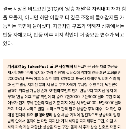
결국 시장은 비트코인(BTC)이 ‘상승 채널’을 지켜내며 재차 힘
을 모을지, 아니면 하단 이탈로 더 깊은 조정에 들어갈지를 가
늠하는 국면에 들어섰다. 지금처럼 구조가 약해진 상황에서는
반등 자체보다, 반등 이후 지지 확인이 더 중요한 변수가 되고
있다.
기사요약 by TokenPost.ai
🔎 시장 해석
비트코인은 상승 채널 하단을
재시험하며 ‘추세 유지’와 ‘하락 전환’의 갈림길에 위치해 있음 최근 고점(8만
2000달러 부근) 이후 상승 탄력이 약해졌고, 매물대 아래로 밀리며 심리 약
화 신호 발생 지지선 붕괴 시 상승 구조 자체가 무너질 수 있으며, 낙관론이
급격히 위축될 가능성 존재
💡 전략 포인트
단기 반등보다 ‘지지선 유지 여
부’와 ‘반등 이후 흐름’ 확인이 더 중요 7만3000~7만6000달러 구간 회복
여부가 단기 추세 판단의 핵심 기준 지지 이탈 시 5만4000~5만8000달러
까지 하락 시나리오 열림 → 리스크 관리 필요 성급한 추격 매수보다 확인 후
대응 전략이 유효
📘 용어정리
상승 채널: 가격이 점진적으로 상승하며 일정
범위 안에서 움직이는 패턴 지지선: 가격 하락을 지지해주는 구간, 이탈 시
하락 가속 가능 저항선: 상승을 막는 구간, 돌파 시 추가 상승 신호로 작용 되