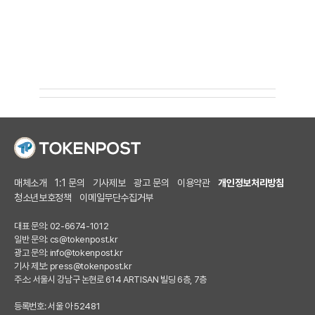
매체소개
1:1 문의
기사제보
광고 문의
이용약관
개인정보처리방침
청소년보호정책
이메일무단수집거부
대표 문의: 02-6674-1012
일반 문의:
cs@tokenpost.kr
광고 문의:
info@tokenpost.kr
기사 제보:
press@tokenpost.kr
주소: 서울시 강남구 논현로 614 ARTISAN 빌딩 6층, 7층
등록번호: 서울 아 52481