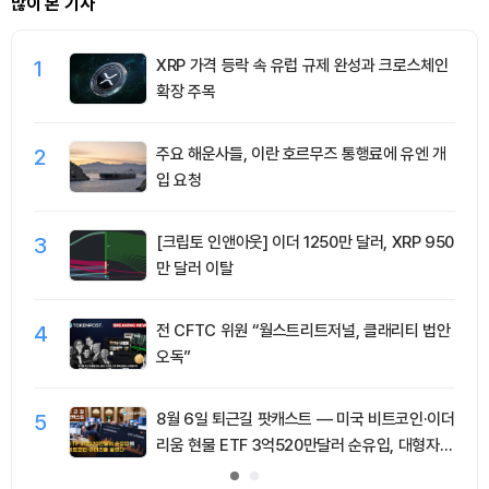
많이 본 기사
1
XRP 가격 등락 속 유럽 규제 완성과 크로스체인
확장 주목
2
주요 해운사들, 이란 호르무즈 통행료에 유엔 개
입 요청
3
[크립토 인앤아웃] 이더 1250만 달러, XRP 950
만 달러 이탈
4
전 CFTC 위원 “월스트리트저널, 클래리티 법안
오독”
5
8월 6일 퇴근길 팟캐스트 — 미국 비트코인·이더
리움 현물 ETF 3억520만달러 순유입, 대형자산
쏠림 강화