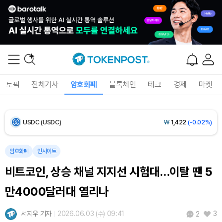
Bitcoin (BTC)
₩
92,091,466
(+0.48%)
Ethereum (ETH)
₩
2,722,319
(+2.06%)
Tether USDt (USDT)
₩
1,421
(-0.02%)
토픽
전체기사
암호화폐
블록체인
테크
경제
마켓
BNB (BNB)
₩
842,917
(-1.52%)
USDC (USDC)
₩
1,422
(-0.02%)
XRP (XRP)
₩
1,488
(-1.63%)
암호화폐
인사이트
비트코인, 상승 채널 지지선 시험대…이탈 땐 5
Solana (SOL)
₩
104,394
(-0.65%)
만4000달러대 열리나
TRON (TRX)
₩
465.3
(-0.19%)
서지우 기자
2026.06.03 (수) 09:41
3
2
Hyperliquid (HYPE)
₩
79,316
(-2.80%)