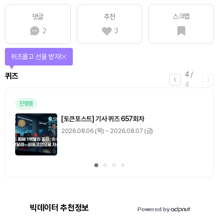
스크랩
댓글
추천
2
3
매일 미션을 완료하고 보상을 획득!
1
/
4
미션
0
출석 체크
/ 0
이동
0
기사 스탬프
/ 0
이동
빅데이터 추천정보