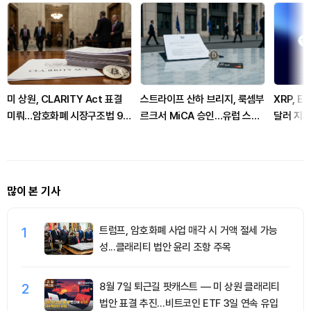
미 상원, CLARITY Act 표결
스트라이프 산하 브리지, 룩셈부
XRP, 
미뤄…암호화폐 시장구조법 9월
르크서 MiCA 승인…유럽 스테
달러 지
로 넘어가나
이블코인 경쟁 본격화
많이 본 기사
1
트럼프, 암호화폐 사업 매각 시 거액 절세 가능
성...클래리티 법안 윤리 조항 주목
2
8월 7일 퇴근길 팟캐스트 — 미 상원 클래리티
법안 표결 추진…비트코인 ETF 3일 연속 유입