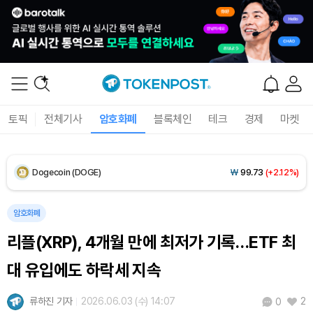
XRP (XRP)
₩
1,478
(-0.70%)
Solana (SOL)
₩
105,173
(+1.25%)
TRON (TRX)
₩
466.7
(+0.20%)
Hyperliquid (HYPE)
₩
80,590
(+3.26%)
토픽
전체기사
암호화폐
블록체인
테크
경제
마켓
Dogecoin (DOGE)
₩
99.73
(+2.12%)
Bitcoin (BTC)
₩
92,901,962
(+1.53%)
암호화폐
리플(XRP), 4개월 만에 최저가 기록…ETF 최
대 유입에도 하락세 지속
류하진 기자
2026.06.03 (수) 14:07
2
0