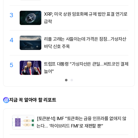
3
XRP, 미국 상원 암호화폐 규제 법안 표결 연기로
급락
4
리플 고래는 사들이는데 가격은 잠잠…가상자산
바닥 신호 주목
5
트럼프 대통령 “가상자산은 큰일…비트코인 결제
늘어”
지금 꼭 알아야 할 리포트
[토큰분석] IMF “토큰화는 금융 인프라를 없애지 않
는다… ‘하이브리드 FMI’로 재편할 뿐”