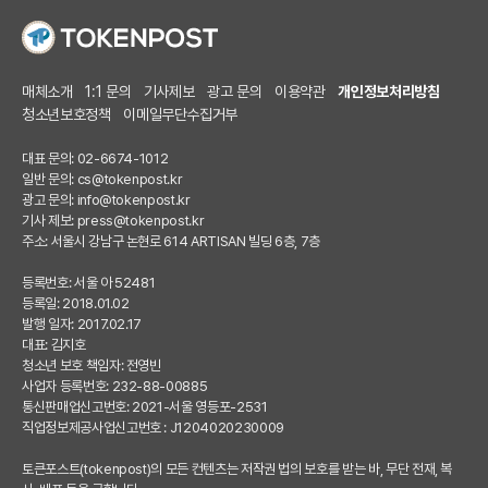
매체소개
1:1 문의
기사제보
광고 문의
이용약관
개인정보처리방침
청소년보호정책
이메일무단수집거부
대표 문의: 02-6674-1012
일반 문의:
cs@tokenpost.kr
광고 문의:
info@tokenpost.kr
기사 제보:
press@tokenpost.kr
주소: 서울시 강남구 논현로 614 ARTISAN 빌딩 6층, 7층
등록번호: 서울 아 52481
등록일: 2018.01.02
발행 일자: 2017.02.17
대표: 김지호
청소년 보호 책임자: 전영빈
사업자 등록번호: 232-88-00885
통신판매업신고번호: 2021-서울 영등포-2531
직업정보제공사업신고번호 : J1204020230009
토큰포스트(tokenpost)의 모든 컨텐츠는 저작권 법의 보호를 받는 바, 무단 전재, 복