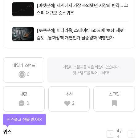
[마켓분석] 세계에서 가장 소외됐던 시장의 반격… 코
스피 대규모 숏스퀴즈
[토큰분석] 이더리움, 스테이킹 50%에 ‘보상 제로’
검토…통화정책 개편인가 탈중앙화 역행인가
데일리 스탬프
데일리 스탬프를 찍은 회원이 없습니다.
첫 스탬프를 찍어 보세요!
0
스크랩
댓글
추천
0
2
퀴즈풀고 선물 받자!
4
/
퀴즈
4