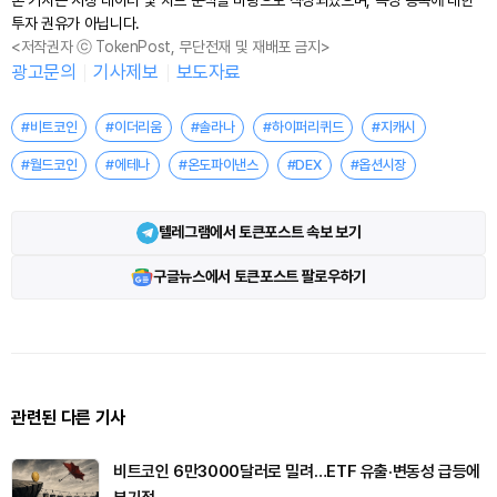
투자 권유가 아닙니다.
<저작권자 ⓒ TokenPost, 무단전재 및 재배포 금지>
광고문의
기사제보
보도자료
#비트코인
#이더리움
#솔라나
#하이퍼리퀴드
#지캐시
#월드코인
#에테나
#온도파이낸스
#DEX
#옵션시장
텔레그램에서 토큰포스트 속보 보기
구글뉴스에서 토큰포스트 팔로우하기
관련된 다른 기사
비트코인 6만3000달러로 밀려…ETF 유출·변동성 급등에