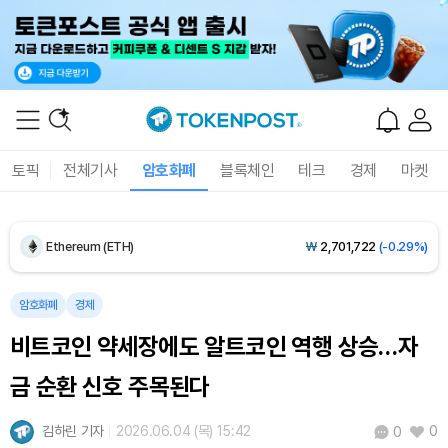
Dogecoin (DOGE)
₩
99.07
(+0.67%)
Bitcoin (BTC)
₩
91,487,146
(-0.47%)
토픽
전체기사
암호화폐
블록체인
테크
경제
마켓
Ethereum (ETH)
₩
2,701,722
(-0.29%)
Tether USDt (USDT)
₩
1,407
(+0.01%)
BNB (BNB)
₩
838,847
(+0.81%)
암호화폐
경제
비트코인 약세장에도 알트코인 역행 상승…자
USDC (USDC)
₩
1,408
(-0.01%)
금 순환 신호 주목된다
XRP (XRP)
₩
1,463
(+0.35%)
김하린 기자
2026.06.04 (목) 15:42
0
0
Solana (SOL)
₩
106,158
(+2.31%)