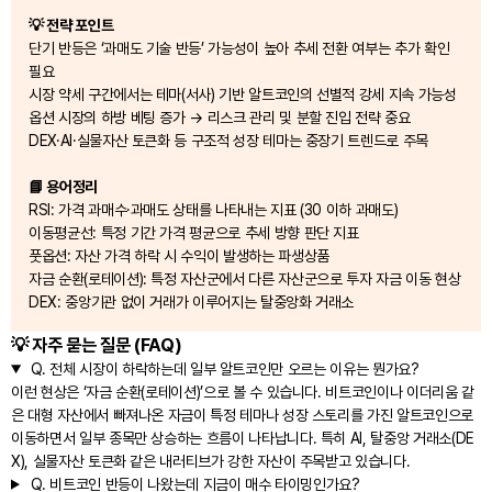
💡 전략 포인트
단기 반등은 ‘과매도 기술 반등’ 가능성이 높아 추세 전환 여부는 추가 확인
필요
시장 약세 구간에서는 테마(서사) 기반 알트코인의 선별적 강세 지속 가능성
옵션 시장의 하방 베팅 증가 → 리스크 관리 및 분할 진입 전략 중요
DEX·AI·실물자산 토큰화 등 구조적 성장 테마는 중장기 트렌드로 주목
📘 용어정리
RSI: 가격 과매수·과매도 상태를 나타내는 지표 (30 이하 과매도)
이동평균선: 특정 기간 가격 평균으로 추세 방향 판단 지표
풋옵션: 자산 가격 하락 시 수익이 발생하는 파생상품
자금 순환(로테이션): 특정 자산군에서 다른 자산군으로 투자 자금 이동 현상
DEX: 중앙기관 없이 거래가 이루어지는 탈중앙화 거래소
💡 자주 묻는 질문 (FAQ)
Q.
전체 시장이 하락하는데 일부 알트코인만 오르는 이유는 뭔가요?
이런 현상은 ‘자금 순환(로테이션)’으로 볼 수 있습니다. 비트코인이나 이더리움 같
은 대형 자산에서 빠져나온 자금이 특정 테마나 성장 스토리를 가진 알트코인으로
이동하면서 일부 종목만 상승하는 흐름이 나타납니다. 특히 AI, 탈중앙 거래소(DE
X), 실물자산 토큰화 같은 내러티브가 강한 자산이 주목받고 있습니다.
Q.
비트코인 반등이 나왔는데 지금이 매수 타이밍인가요?