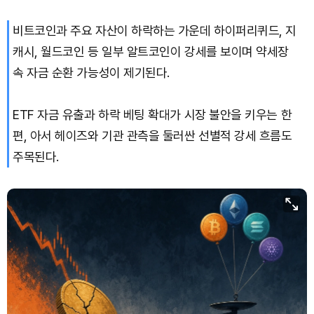
비트코인과 주요 자산이 하락하는 가운데 하이퍼리퀴드, 지
TRON (TRX)
₩
463.0
(+0.34%)
캐시, 월드코인 등 일부 알트코인이 강세를 보이며 약세장
Hyperliquid (HYPE)
₩
76,749
(-3.91%)
속 자금 순환 가능성이 제기된다.
Dogecoin (DOGE)
₩
99.07
(+0.67%)
ETF 자금 유출과 하락 베팅 확대가 시장 불안을 키우는 한
편, 아서 헤이즈와 기관 관측을 둘러싼 선별적 강세 흐름도
Bitcoin (BTC)
₩
91,487,146
(-0.47%)
주목된다.