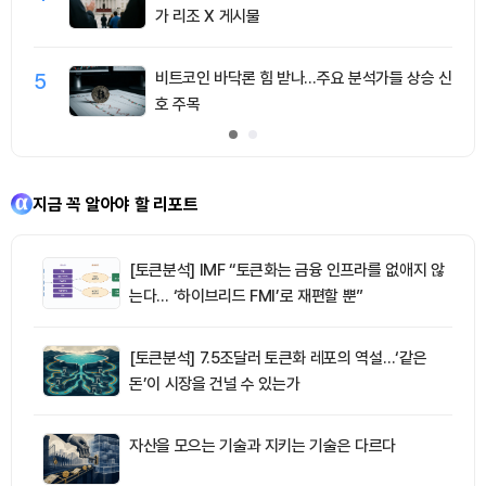
가 리조 X 게시물
5
비트코인 바닥론 힘 받나…주요 분석가들 상승 신
호 주목
지금 꼭 알아야 할 리포트
[토큰분석] IMF “토큰화는 금융 인프라를 없애지 않
는다… ‘하이브리드 FMI’로 재편할 뿐”
[토큰분석] 7.5조달러 토큰화 레포의 역설…‘같은
돈’이 시장을 건널 수 있는가
자산을 모으는 기술과 지키는 기술은 다르다