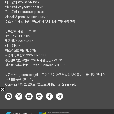
대표 문의: 02-6674-1012
일반 문의:
cs@tokenpost.kr
광고 문의:
info@tokenpost.kr
기사 제보:
press@tokenpost.kr
주소: 서울시 강남구 논현로 614 ARTISAN 빌딩 6층, 7층
등록번호: 서울 아 52481
등록일: 2018.01.02
발행 일자: 2017.02.17
대표: 김지호
청소년 보호 책임자: 전영빈
사업자 등록번호: 232-88-00885
통신판매업신고번호: 2021-서울 영등포-2531
직업정보제공사업신고번호 : J1204020230009
토큰포스트(tokenpost)의 모든 컨텐츠는 저작권 법의 보호를 받는 바, 무단 전재, 복
사, 배포 등을 금합니다.
Copyright ⓒ 2026 토큰포스트. All Rights Reserved.