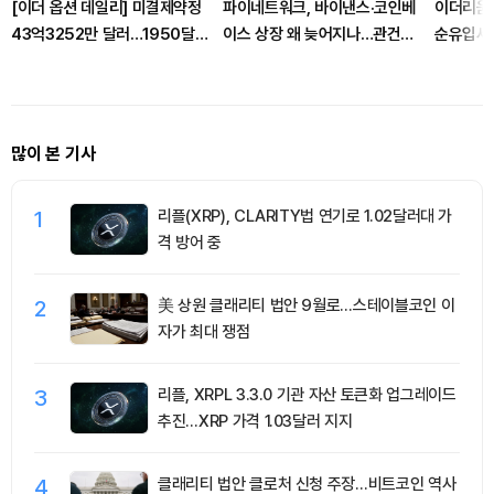
[이더 옵션 데일리] 미결제약정
파이네트워크, 바이낸스·코인베
이더리움 
43억3252만 달러…1950달
이스 상장 왜 늦어지나…관건은
순유입세.
러 콜옵션 거래량 선두
유틸리티
유치
많이 본 기사
1
리플(XRP), CLARITY법 연기로 1.02달러대 가
격 방어 중
2
美 상원 클래리티 법안 9월로…스테이블코인 이
자가 최대 쟁점
3
리플, XRPL 3.3.0 기관 자산 토큰화 업그레이드
추진…XRP 가격 1.03달러 지지
4
클래리티 법안 클로처 신청 주장…비트코인 역사