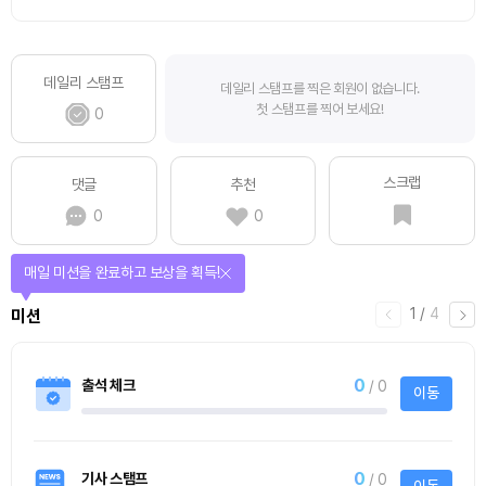
데일리 스탬프
데일리 스탬프를 찍은 회원이 없습니다.
첫 스탬프를 찍어 보세요!
0
스크랩
댓글
추천
0
0
매일 미션을 완료하고 보상을 획득!
1
/
4
미션
0
출석 체크
/ 0
이동
0
기사 스탬프
/ 0