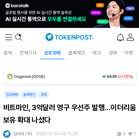
XRP (XRP)
₩
1,467
(+1.81%)
Solana (SOL)
₩
107,256
(+2.92%)
TRON (TRX)
₩
462.6
(+0.47%)
토픽
전체기사
암호화폐
블록체인
테크
경제
마켓
Hyperliquid (HYPE)
₩
77,477
(+0.98%)
Dogecoin (DOGE)
₩
99.95
(+1.70%)
Bitcoin (BTC)
₩
91,566,831
(+0.16%)
암호화폐
블록체인
경제
비트마인, 3억달러 영구 우선주 발행…이더리움
보유 확대 나섰다
김미래 기자
2026.06.04 (목) 15:26
1
0