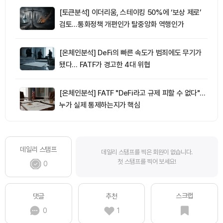
[토큰분석] 이더리움, 스테이킹 50%에 ‘보상 제로’
검토…통화정책 개편인가 탈중앙화 역행인가
[온체인분석] DeFi의 빠른 속도가 범죄에도 무기가
됐다… FATF가 경고한 4대 위협
[온체인분석] FATF "DeFi라고 규제 피할 수 없다"…
누가 실제 통제하는지가 핵심
데일리 스탬프
데일리 스탬프를 찍은 회원이 없습니다.
첫 스탬프를 찍어 보세요!
0
스크랩
댓글
추천
0
1