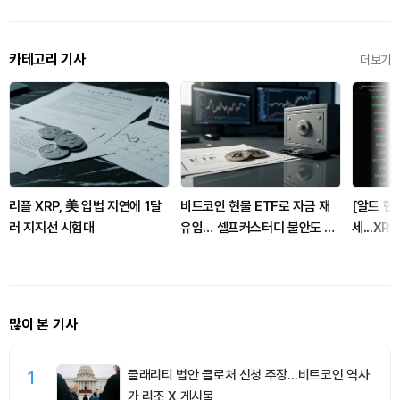
카테고리 기사
더보기
리플 XRP, 美 입법 지연에 1달
비트코인 현물 ETF로 자금 재
[알트 현물
러 지지선 시험대
유입… 셀프커스터디 불안도 자
세...XR
극
망
많이 본 기사
1
클래리티 법안 클로처 신청 주장…비트코인 역사
가 리조 X 게시물