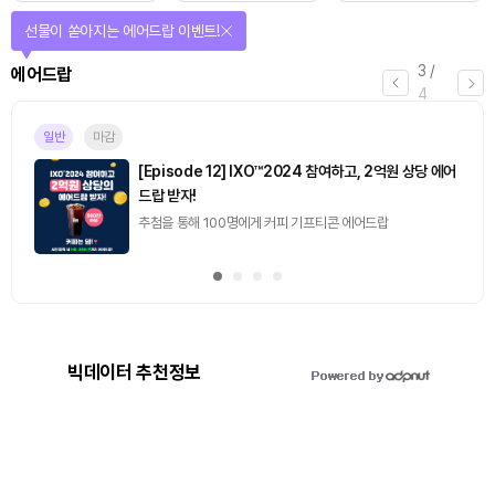
선물이 쏟아지는 에어드랍 이벤트!
3
/
에어드랍
4
일반
마감
[Episode 12] IXO™2024 참여하고, 2억원 상당 에어
드랍 받자!
추첨을 통해 100명에게 커피 기프티콘 에어드랍
빅데이터 추천정보