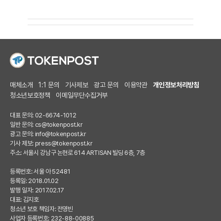
매체소개
1:1 문의
기사제보
광고 문의
이용약관
개인정보처리방침
청소년보호정책
이메일무단수집거부
대표 문의: 02-6674-1012
일반 문의:
cs@tokenpost.kr
광고 문의:
info@tokenpost.kr
기사 제보:
press@tokenpost.kr
주소: 서울시 강남구 논현로 614 ARTISAN 빌딩 6층, 7층
등록번호: 서울 아 52481
등록일: 2018.01.02
발행 일자: 2017.02.17
대표: 김지호
청소년 보호 책임자: 전영빈
사업자 등록번호: 232-88-00885