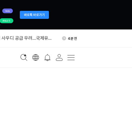
커, 탈취 BTC 일부 재이동
16분 전
 사우디 공급 우려…국제유가
4분 전
행 상하이본부, 가상화폐 투기
8분 전
지속
·경찰청, 암호화폐 거래소에
10분 전
강화 요구
산하 MSBT, 비트코인 보유
14분 전
 확대
커, 탈취 BTC 일부 재이동
16분 전
 사우디 공급 우려…국제유가
4분 전