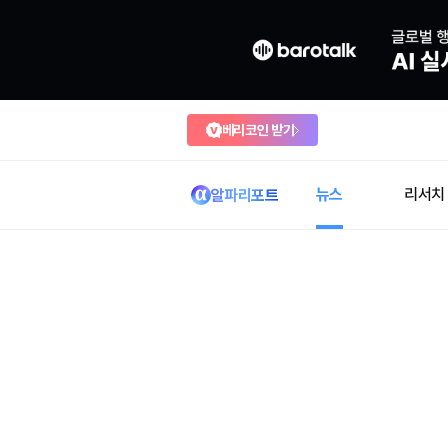
베리코인 받기
뉴스
리서치
알파리포트