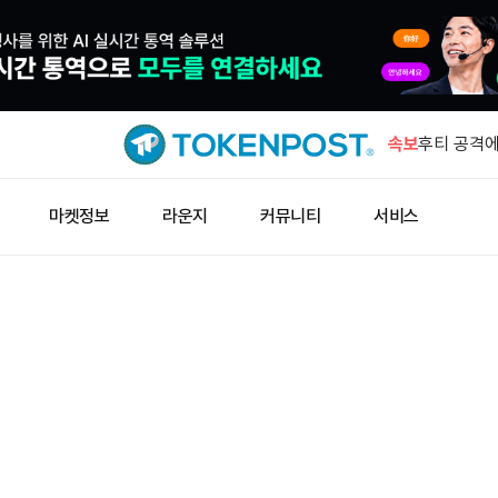
콜드카드 해
속보
후티 공격에
상승
중국 인민은
마켓정보
라운지
커뮤니티
서비스
위험 단속 
일본 금융청
사기 방지 
모건스탠리 
6331개로
콜드카드 해
후티 공격에
상승