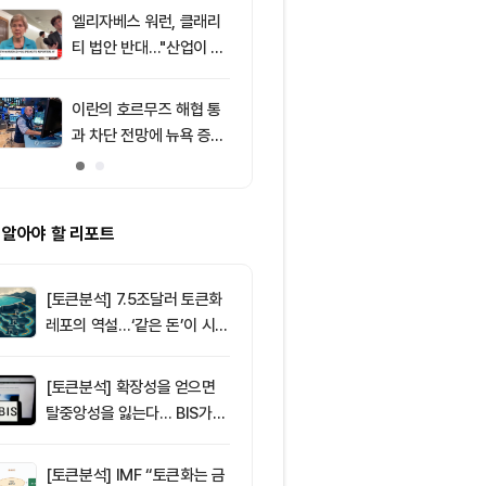
주목
엘리자베스 워런, 클래리
9
8월 7일 출근
티 법안 반대…"산업이 쓴
— 미·영 스테
암호화폐 법안 안 돼"
독 공조 확대,
만4000달러대
이란의 호르무즈 해협 통
10
리플(XRP), $
과 차단 전망에 뉴욕 증시
방…미 정책 불
약세
ETF 자금 유
 알아야 할 리포트
[토큰분석] 7.5조달러 토큰화
레포의 역설…‘같은 돈’이 시장
을 건널 수 있는가
[토큰분석] 확장성을 얻으면
탈중앙성을 잃는다… BIS가
짚은 블록체인 ‘분열의 경제
학’
[토큰분석] IMF “토큰화는 금