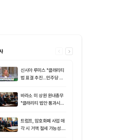
사
신시아 루미스 "클래리티
6
‘관세’ 한마디
법 표결 추진…민주당 입
6만2000달
장 기록에 남길 것"
피드, 5억달러
의 공포 경고
바라소 미 상원 원내총무
7
[특징주] 금호
"클래리티 법안 통과시킬
락장서 외국인
때"
속…장중 매수 
포착
트럼프, 암호화폐 사업 매
8
창펑자오 “태국
각 시 거액 절세 가능성...
·가상자산 양
클래리티 법안 윤리 조항
0%”