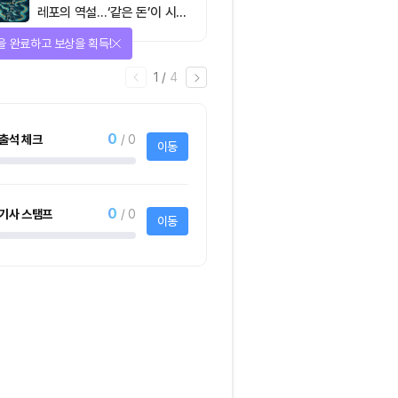
레포의 역설…‘같은 돈’이 시장
을 건널 수 있는가
을 완료하고 보상을 획득!
1
/
4
0
출석 체크
/ 0
이동
0
기사 스탬프
/ 0
이동