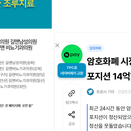
암호화폐
암호화폐 시장
TPC로
네이버페이 교환
포지션 14억
최윤서 기자
2026.0
링크복사
최근 24시간 동안 
포지션이 청산되었으며
공유
청산을 웃돌았습니다