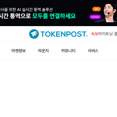
IMF '자
수요 키울 
속보
라이트닝 결
즉시 업데이
해시키 계좌
마켓정보
라운지
커뮤니티
서비스
10일 시행
아즈텍 공격
누적 500
지니어스 스
공식 데이터
IMF '자
수요 키울 
라이트닝 결
즉시 업데이