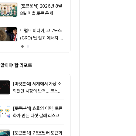
[토큰운세] 2026년 8월
9
솔라나, 무기한
8일 띠별 토큰 운세
제약정 5억 달
며 네트워크 
효과 본격화
트럼프 미디어, 크로노스
10
IREN, AI 인
(CRO) 딜 접고 에너지 합
격화로 주가 8
병에 집중
 알아야 할 리포트
[마켓분석] 세계에서 가장 소
외됐던 시장의 반격… 코스피
대규모 숏스퀴즈
[토큰분석] 효율의 이면, 토큰
화가 만든 다섯 갈래 리스크
[토큰분석] 7.5조달러 토큰화