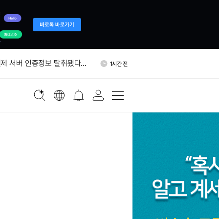
국통화 코인, 달러 스테이블코인
1시간 전
가능성'
제 서버 인증정보 탈취됐다…
1시간 전
트 권고
에 0.05% 보험료…승리증권
1시간 전
자, ETH 300개 추가 믹싱…
1시간 전
개로 늘었다
포츠, 폴리마켓·칼시 양쪽에
1시간 전
 공급
국통화 코인, 달러 스테이블코인
1시간 전
가능성'
제 서버 인증정보 탈취됐다…
1시간 전
트 권고