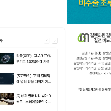
사
리플(XRP), CLARITY법
6
비트마인, 이
연기로 1.02달러대 가격
에도 주가 약세
방어 중
[토큰명언] "돈이 길바닥
7
[선물 고수 PI
에 널려 있을 때까지 기다
인 달러마진 계
려라" ㅡ Day 144
p 감소...코
2.05%p 축소
美 상원 클래리티 법안 9
8
서클 7% 급등
월로…스테이블코인 이자
와 Arc 메인넷
가 최대 쟁점
에 투자자 집중