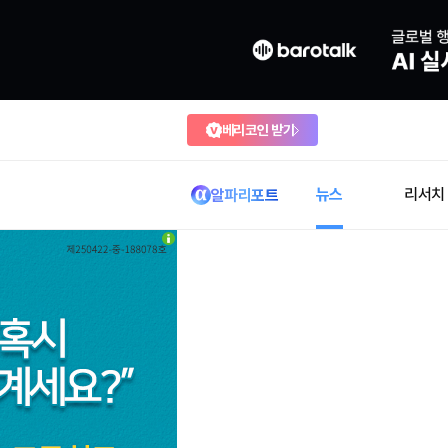
베리코인 받기
뉴스
리서치
알파리포트