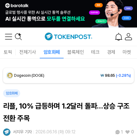
Solana (SOL)
₩
107,509
(+2.23%)
TRON (TRX)
₩
464.0
(+0.72%)
Hyperliquid (HYPE)
₩
77,025
(+0.76%)
토픽
전체기사
암호화폐
블록체인
테크
경제
마켓
Dogecoin (DOGE)
₩
98.65
(-0.28%)
Bitcoin (BTC)
₩
91,234,551
(-0.24%)
암호화폐
리플, 10% 급등하며 1.2달러 돌파…상승 구조
전환 주목
서지우 기자
2026.06.16 (화) 09:12
0
1