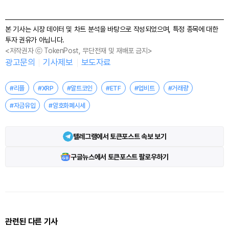
본 기사는 시장 데이터 및 차트 분석을 바탕으로 작성되었으며, 특정 종목에 대한
투자 권유가 아닙니다.
<저작권자 ⓒ TokenPost, 무단전재 및 재배포 금지>
광고문의
기사제보
보도자료
#리플
#XRP
#알트코인
#ETF
#업비트
#거래량
#자금유입
#암호화폐시세
텔레그램에서 토큰포스트 속보 보기
구글뉴스에서 토큰포스트 팔로우하기
관련된 다른 기사