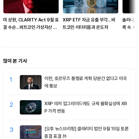
미 상원, CLARITY Act 9월 표
XRP ETF 자금 유출 부각…비
솔라나, 
결 수순…비트코인·가상자산 규
트코인·이더리움과 온도차
록 속 시
제 분수령
파
많이 본 기사
1
이란, 호르무즈 통행료 계획 당분간 없다고 미국
에 통보
2
XRP 레저 업그레이드에도 규제 불확실성에 XR
P 가격 변동
3
[오후 뉴스브리핑] 클래리티 법안 9월 15일 토론
종결 표결 外