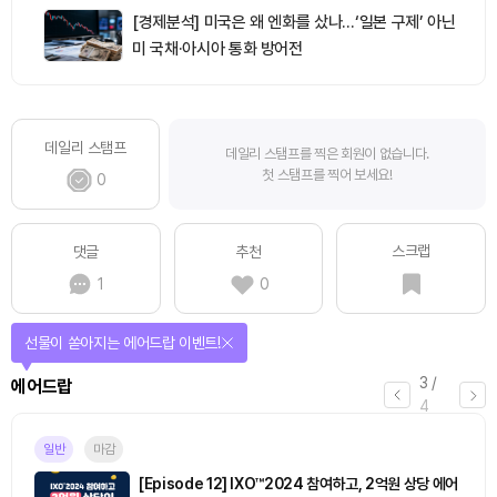
[경제분석] 미국은 왜 엔화를 샀나…‘일본 구제’ 아닌
미 국채·아시아 통화 방어전
데일리 스탬프
데일리 스탬프를 찍은 회원이 없습니다.
첫 스탬프를 찍어 보세요!
0
스크랩
댓글
추천
1
0
퀴즈풀고 선물 받자!
4
/
퀴즈
4
마감
[토큰포스트] 기사 퀴즈 658회차