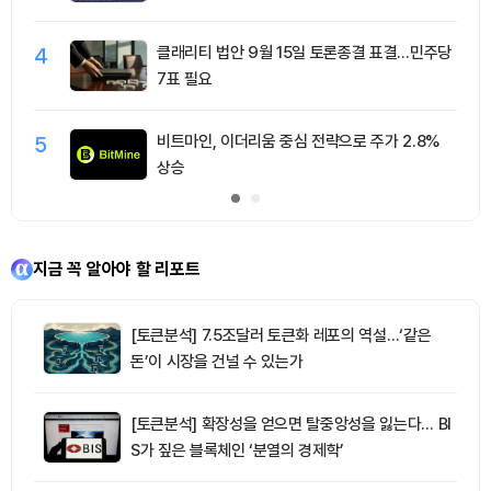
4
클래리티 법안 9월 15일 토론종결 표결…민주당
7표 필요
5
비트마인, 이더리움 중심 전략으로 주가 2.8%
상승
지금 꼭 알아야 할 리포트
[토큰분석] 7.5조달러 토큰화 레포의 역설…‘같은
돈’이 시장을 건널 수 있는가
[토큰분석] 확장성을 얻으면 탈중앙성을 잃는다… BI
S가 짚은 블록체인 ‘분열의 경제학’