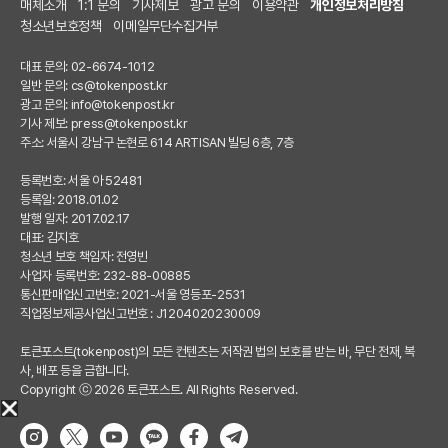
매체소개
1:1 문의
기사제보
광고 문의
이용약관
개인정보처리방침
청소년보호정책
이메일무단수집거부
대표 문의: 02-6674-1012
일반 문의:
cs@tokenpost.kr
광고 문의:
info@tokenpost.kr
기사 제보:
press@tokenpost.kr
주소: 서울시 강남구 논현로 614 ARTISAN 빌딩 6층, 7층
등록번호: 서울 아 52481
등록일: 2018.01.02
발행 일자: 2017.02.17
대표: 김지호
청소년 보호 책임자: 전영빈
사업자 등록번호: 232-88-00885
통신판매업신고번호: 2021-서울 영등포-2531
직업정보제공사업신고번호 : J1204020230009
토큰포스트(tokenpost)의 모든 컨텐츠는 저작권 법의 보호를 받는 바, 무단 전재, 복
사, 배포 등을 금합니다.
Copyright ⓒ 2026 토큰포스트. All Rights Reserved.