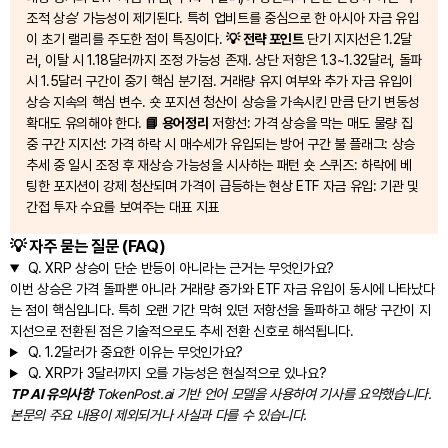
조적 상승’ 가능성이 제기된다. 특히 업비트를 중심으로 한 아시아 자금 유입
이 초기 랠리를 주도한 점이 특징이다.
💡 전략 포인트
단기 지지선은 1.2달
러, 이탈 시 1.18달러까지 조정 가능성 존재. 상단 저항은 1.3~1.32달러, 돌파
시 1.5달러 구간이 중기 핵심 분기점. 거래량 유지 여부와 추가 자금 유입이
상승 지속의 핵심 변수. 숏 포지션 청산이 상승을 가속시킨 만큼 단기 변동성
확대도 유의해야 한다.
📘 용어정리
저항선: 가격 상승을 막는 매도 물량 집
중 구간 지지선: 가격 하락 시 매수세가 유입되는 방어 구간 불 플래그: 상승
추세 중 일시 조정 후 재상승 가능성을 시사하는 패턴 숏 스퀴즈: 하락에 베
팅한 포지션이 강제 청산되며 가격이 급등하는 현상 ETF 자금 유입: 기관 및
간접 투자 수요를 보여주는 대표 지표
💡 자주 묻는 질문 (FAQ)
Q.
XRP 상승이 단순 반등이 아니라는 근거는 무엇인가요?
이번 상승은 가격 돌파뿐 아니라 거래량 증가와 ETF 자금 유입이 동시에 나타났다
는 점이 핵심입니다. 특히 오랜 기간 막혀 있던 저항선을 돌파하고 해당 구간이 지
지선으로 전환된 점은 기술적으로도 추세 전환 신호로 해석됩니다.
Q.
1.2달러가 중요한 이유는 무엇인가요?
Q.
XRP가 3달러까지 오를 가능성은 현실적으로 있나요?
TP AI 유의사항
TokenPost.ai 기반 언어 모델을 사용하여 기사를 요약했습니다.
본문의 주요 내용이 제외되거나 사실과 다를 수 있습니다.