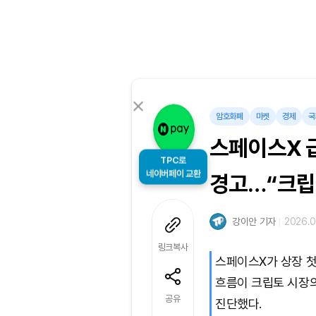
암호화폐
마켓
경제
국
스페이스X 
TPC로
네이버페이 교환
경고…“크립
강이안 기자
2026.0
링크복사
스페이스X가 상장 
흐름이 크립토 시장의
공유
진단했다.