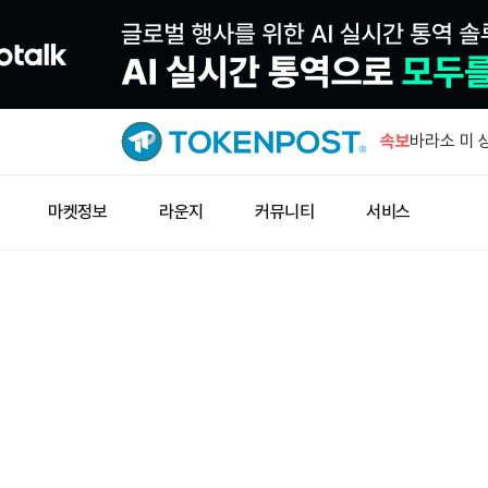
암호화폐 정
보에 150
속보
바라소 미 
통과시킬 때
온도파이낸스
마켓정보
라운지
커뮤니티
서비스
툼…델라웨
유니스왑 창
리 로드맵 
유니스왑 창
로드맵 반영
암호화폐 정
보에 150
바라소 미 
통과시킬 때