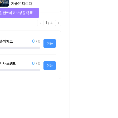
기술은 다르다
다양한 상품에 응모하자!
2
/
어
4
1명
사토시노트™ Lite
크리스피크림도넛 
하프더즌
사토시노트™ Lite
크리스피크림도넛 어
하프더즌