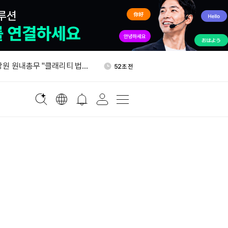
치단체, 3개 주 예비선거 후
41분 전
만달러 투입했다
상원 원내총무 "클래리티 법안
52초 전
"
 창립자 사망 뒤 경영권 다
8분 전
어 법원 문건에 담겼다
업자, 유동성 포지션 자동 복
13분 전
추가 밝혀
업자 “자동 복리 LP 포지션
16분 전
”
치단체, 3개 주 예비선거 후
41분 전
만달러 투입했다
상원 원내총무 "클래리티 법안
52초 전
"