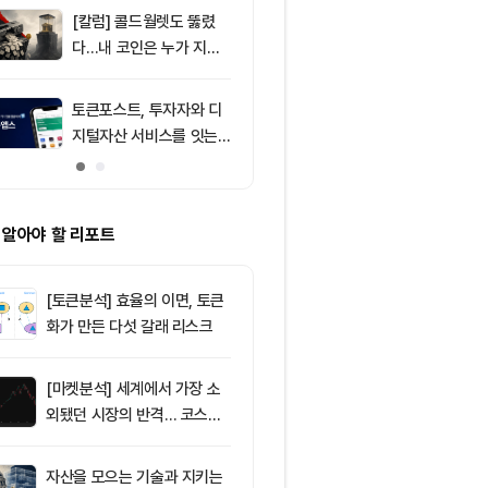
[칼럼] 콜드월렛도 뚫렸
9
비트코인 따라
다…내 코인은 누가 지키
립토 주식…카
나
치, 코인베이스
처는 ‘규모·유
토큰포스트, 투자자와 디
10
암호화폐 시장,
지털자산 서비스를 잇는
동안 레버리지 
‘토큰앱스’ 출시
6295만달러 
 알아야 할 리포트
[토큰분석] 효율의 이면, 토큰
화가 만든 다섯 갈래 리스크
[마켓분석] 세계에서 가장 소
외됐던 시장의 반격… 코스피
대규모 숏스퀴즈
자산을 모으는 기술과 지키는