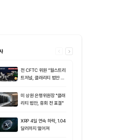
사
전 CFTC 위원 “월스트리
6
미 반도체주 약
트저널, 클래리티 법안 오
매도 전환...코
독”
급락
미 상원 은행위원장 "클래
7
“규제도 금리
리티 법안, 휴회 전 표결"
데”…비트코인, 
0달러선 지켰
드, 고래 매수
XRP 4일 연속 하락, 1.04
8
이란의 호르무
달러까지 떨어져
과 차단 전망에
약세