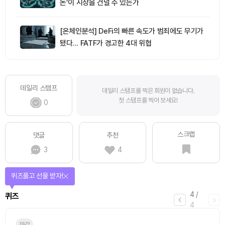
돈’이 시장을 건널 수 있는가
[온체인분석] DeFi의 빠른 속도가 범죄에도 무기가
됐다… FATF가 경고한 4대 위협
데일리 스탬프
데일리 스탬프를 찍은 회원이 없습니다.
첫 스탬프를 찍어 보세요!
0
스크랩
댓글
추천
3
4
퀴즈풀고 선물 받자!
4
/
퀴즈
4
마감