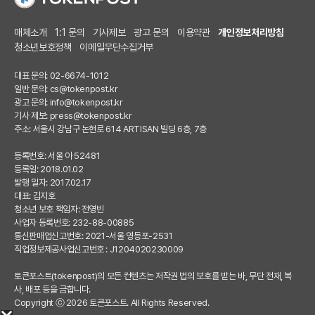
매체소개
1:1 문의
기사제보
광고 문의
이용약관
개인정보처리방침
청소년보호정책
이메일무단수집거부
대표 문의: 02-6674-1012
일반 문의:
cs@tokenpost.kr
광고 문의:
info@tokenpost.kr
기사 제보:
press@tokenpost.kr
주소: 서울시 강남구 논현로 614 ARTISAN 빌딩 6층, 7층
등록번호: 서울 아 52481
등록일: 2018.01.02
발행 일자: 2017.02.17
대표: 김지호
청소년 보호 책임자: 전영빈
사업자 등록번호: 232-88-00885
통신판매업신고번호: 2021-서울 영등포-2531
직업정보제공사업신고번호 : J1204020230009
토큰포스트(tokenpost)의 모든 컨텐츠는 저작권 법의 보호를 받는 바, 무단 전재, 복
사, 배포 등을 금합니다.
Copyright ⓒ 2026 토큰포스트. All Rights Reserved.