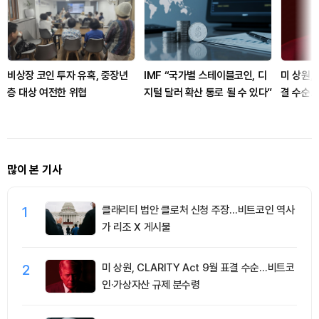
비상장 코인 투자 유혹, 중장년
IMF “국가별 스테이블코인, 디
미 상원, 
층 대상 여전한 위협
지털 달러 확산 통로 될 수 있다”
결 수순
제 분수
많이 본 기사
1
클래리티 법안 클로처 신청 주장…비트코인 역사
가 리조 X 게시물
2
미 상원, CLARITY Act 9월 표결 수순…비트코
인·가상자산 규제 분수령