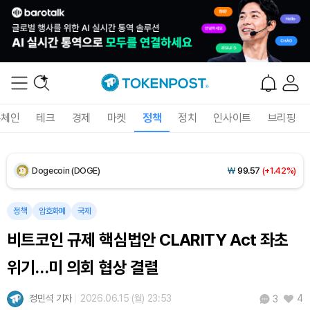
XRP (XRP)
₩
1,466
(+1.82%)
Solana (SOL)
₩
107,218
(+3.40%)
TRON (TRX)
₩
462.5
(+0.38%)
록체인
테크
경제
마켓
정책
정치
인사이트
브리핑
Hyperliquid (HYPE)
₩
77,454
(+1.55%)
Dogecoin (DOGE)
₩
99.57
(+1.42%)
Bitcoin (BTC)
₩
91,438,324
(+0.08%)
정책
암호화폐
국제
비트코인 규제 핵심법안 CLARITY Act 좌초
위기…미 의회 협상 결렬
정민석 기자
2026.06.15 (월) 23:53
4
3