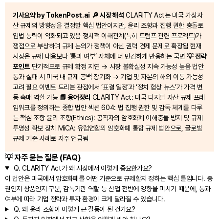
기사요약 by TokenPost.ai
🔎 시장 해석
CLARITY Act는 미국 가상자
산 규제의 방향성을 결정할 핵심 법안이지만, 윤리 조항과 집행 권한 충돌로
입법 동력이 약화되고 있음 정치적 이해관계(특히 트럼프 관련 프로젝트)가
쟁점으로 부상하며 규제 논의가 정책이 아닌 권력 견제 문제로 확장됨 현재
시장은 규제 내용보다 ‘통과 여부’ 자체에 더 민감하게 반응하는 국면
💡 전략
포인트
단기적으로 규제 확정 지연 → 시장 불확실성 지속 가능성 높음 법안
통과 실패 시 미국 내 규제 공백 장기화 → 기업 및 자본의 해외 이동 가능성
고려 필요 이벤트 드리븐 관점에서 ‘표결 일정’과 ‘정치 협상 뉴스’가 가격 변
동 촉매 역할 가능
📘 용어정리
CLARITY Act: 미국 디지털 자산 규제 프레
임워크를 정의하는 종합 법안 섹션 604: 법 집행 권한 및 감독 체계를 다루
는 핵심 조항 윤리 조항(Ethics): 공직자의 암호화폐 이해충돌 방지 및 규제
투명성 확보 장치 MiCA: 유럽연합의 암호화폐 통합 규제 법안으로, 글로벌
규제 기준 사례로 자주 언급됨
💡 자주 묻는 질문 (FAQ)
Q.
CLARITY Act가 왜 시장에서 이렇게 중요한가요?
이 법안은 미국에서 암호화폐를 어떤 기준으로 규제할지 정하는 핵심 틀입니다. 증
권인지 상품인지 구분, 감독기관 역할 등 산업 전반에 영향을 미치기 때문에, 통과
여부에 따라 기업 전략과 투자 환경이 크게 달라질 수 있습니다.
Q.
왜 윤리 조항이 이렇게 큰 갈등이 된 건가요?