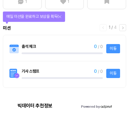
1
1
매일 미션을 완료하고 보상을 획득!
1
/
4
미션
0
출석 체크
/ 0
이동
0
기사 스탬프
/ 0
이동
빅데이터 추천정보