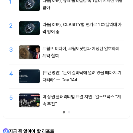
1
리플(XRP), 규제 불확실성 속 1달러 지지선 위협
받아
2
리플(XRP), CLARITY법 연기로 1.02달러대 가
격 방어 중
3
트럼프 미디어, 크립토닷컴과 예정된 암호화폐
계약 철회
4
[토큰명언] "돈이 길바닥에 널려 있을 때까지 기
다려라" ㅡ Day 144
5
미 상원 클래리티법 표결 지연…알소브룩스 “계
속 추진”
지금 꼭 알아야 할 리포트