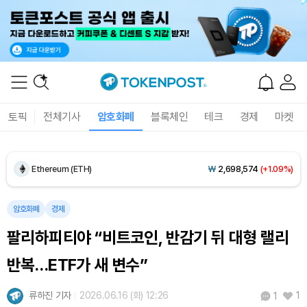
Dogecoin (DOGE)
₩
98.74
(+1.63%)
Bitcoin (BTC)
₩
91,495,009
(+1.11%)
토픽
전체기사
암호화폐
블록체인
테크
경제
마켓
Ethereum (ETH)
₩
2,698,574
(+1.09%)
Tether USDt (USDT)
₩
1,407
(+0.03%)
암호화폐
경제
BNB (BNB)
₩
834,807
(+0.73%)
팔리하피티야 “비트코인, 반감기 뒤 대형 랠리
USDC (USDC)
₩
1,408
(+0.01%)
반복…ETF가 새 변수”
XRP (XRP)
₩
1,458
(+1.33%)
류하진 기자
2026.06.16 (화) 12:26
1
1