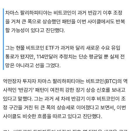
Solana (SOL)
₩
105,034
(+2.64%)
차마스 팔리하피티야는 비트코인이 과거 반감기 이후 조정
TRON (TRX)
₩
461.0
(-0.01%)
을 거쳐 큰 폭으로 상승했던 패턴을 이번 사이클에서도 반복
할 가능성이 있다고 진단했다.
Hyperliquid (HYPE)
₩
76,477
(-2.15%)
그는 현물 비트코인 ETF가 과거와 달리 새로운 수요 유입
Dogecoin (DOGE)
₩
98.74
(+1.63%)
통로가 됐지만, 114만달러 추정치는 단순 평균일 뿐 실제 전
Bitcoin (BTC)
₩
91,495,009
(+1.11%)
망은 아니라고 선을 그었다.
억만장자 투자자 차마스 팔리하피티야는 비트코인(BTC)의 역
사적인 ‘반감기’ 패턴이 여전히 강한 장기 상승 신호를 보내고
있다고 말했다. 그는 과거 세 차례 반감기 이후 비트코인이 조
정 구간을 거친 뒤 큰 폭의 상승세로 이어졌다고 보면서, 이번
사이클도 비슷한 흐름을 따르고 있다고 진단했다.