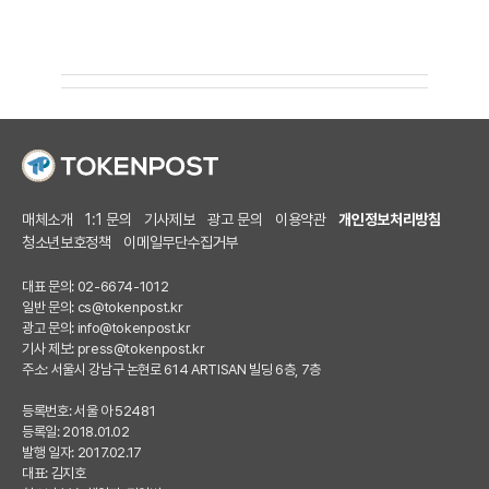
매체소개
1:1 문의
기사제보
광고 문의
이용약관
개인정보처리방침
청소년보호정책
이메일무단수집거부
대표 문의: 02-6674-1012
일반 문의:
cs@tokenpost.kr
광고 문의:
info@tokenpost.kr
기사 제보:
press@tokenpost.kr
주소: 서울시 강남구 논현로 614 ARTISAN 빌딩 6층, 7층
등록번호: 서울 아 52481
등록일: 2018.01.02
발행 일자: 2017.02.17
대표: 김지호