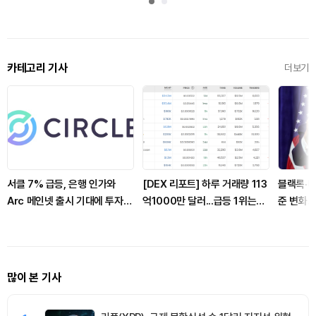
카테고리 기사
더보기
서클 7% 급등, 은행 인가와
[DEX 리포트] 하루 거래량 113
블랙록·테
Arc 메인넷 출시 기대에 투자자
억1000만 달러...급등 1위는
준 변화…
집중
'맨서'
과 이자로
많이 본 기사