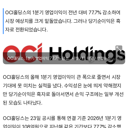
OCI홀딩스의 1분기 영업이익이 전년 대비 77.7% 감소하여
Solana (SOL)
₩
103,509
(-2.09%)
시장 예상치를 크게 밑돌았습니다. 그러나 당기순이익은 흑
TRON (TRX)
₩
466.6
(+0.42%)
자로 전환되었습니다.
Hyperliquid (HYPE)
₩
78,906
(-2.09%)
Dogecoin (DOGE)
₩
98.34
(-1.42%)
OCI홀딩스, 1분기 영업이익 77.7% 감소…시장 기대 미달 / 연합뉴스
Bitcoin (BTC)
₩
91,433,354
(-1.15%)
OCI홀딩스의 올해 1분기 영업이익이 큰 폭으로 줄면서 시장
기대에 못 미치는 실적을 냈다. 수익성은 눈에 띄게 약해졌지
만 당기순이익은 흑자로 돌아서면서 손익 구조에는 일부 개선
된 모습도 나타났다.
OCI홀딩스는 23일 공시를 통해 연결 기준 2026년 1분기 영
업이익이 108억원으로 지난해 같은 기간보다 77.7% 감소했