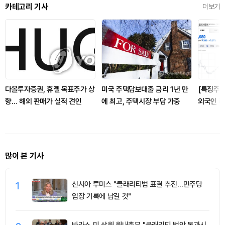
카테고리 기사
더보기
다올투자증권, 휴젤 목표주가 상
미국 주택담보대출 금리 1년 만
[특징주]
향… 해외 판매가 실적 견인
에 최고, 주택시장 부담 가중
외국인 
상위 반복
많이 본 기사
1
신시아 루미스 "클래리티법 표결 추진…민주당
입장 기록에 남길 것"
바라소 미 상원 원내총무 "클래리티 법안 통과시