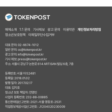
매체소개
1:1 문의
기사제보
광고 문의
이용약관
개인정보처리방침
청소년보호정책
이메일무단수집거부
대표 문의: 02-6674-1012
일반 문의:
cs@tokenpost.kr
광고 문의:
info@tokenpost.kr
기사 제보:
press@tokenpost.kr
주소: 서울시 강남구 논현로 614 ARTISAN 빌딩 6층, 7층
등록번호: 서울 아 52481
등록일: 2018.01.02
발행 일자: 2017.02.17
대표: 김지호
청소년 보호 책임자: 전영빈
사업자 등록번호: 232-88-00885
통신판매업신고번호: 2021-서울 영등포-2531
직업정보제공사업신고번호 : J1204020230009