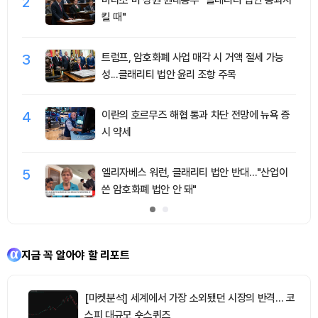
2
킬 때"
3
트럼프, 암호화폐 사업 매각 시 거액 절세 가능
성...클래리티 법안 윤리 조항 주목
4
이란의 호르무즈 해협 통과 차단 전망에 뉴욕 증
시 약세
5
엘리자베스 워런, 클래리티 법안 반대…"산업이
쓴 암호화폐 법안 안 돼"
지금 꼭 알아야 할 리포트
[마켓분석] 세계에서 가장 소외됐던 시장의 반격… 코
스피 대규모 숏스퀴즈