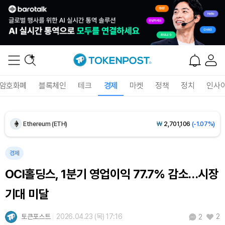
Dogecoin (DOGE)
₩
98.34
(-1.42%)
암호화폐
블록체인
테크
경제
마켓
정책
정치
인사
Bitcoin (BTC)
₩
91,433,354
(-1.15%)
Ethereum (ETH)
₩
2,701,106
(-1.07%)
Tether USDt (USDT)
₩
1,424
(0.00%)
경제
OCI홀딩스, 1분기 영업이익 77.7% 감소…시장
BNB (BNB)
₩
835,782
(-1.67%)
기대 미달
USDC (USDC)
₩
1,425
(-0.02%)
토큰포스트
2026.04.23 (목) 17:16
2
2
XRP (XRP)
₩
1,451
(-3.12%)