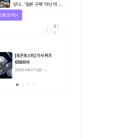
샀나…‘일본 구제’ 아닌 미 국
채·아시아 통화 방어전
선물 받자!
4
/
4
마감
[토큰포스트] 기사 퀴즈
[토큰포스트] 기사 
658회차
657회차
2026.08.07 (금) ~
2026.08.06 (목) ~
2026.08.08 (토)
2026.08.07 (금)