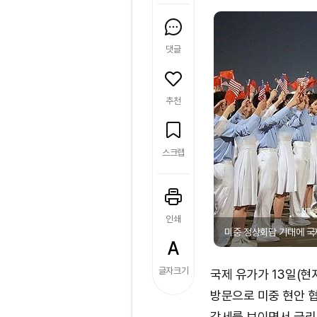
댓글
추천
스크랩
인쇄
미중 정상회담 기대에 국
글자크기
국제 유가가 13일(현
방문으로 미중 현안 협
강세를 보이면서 금리