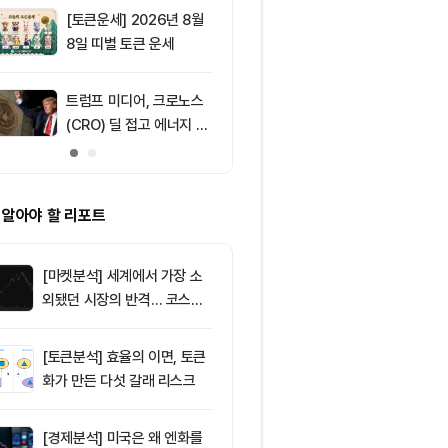
효과 본격화
[토큰운세] 2026년 8월
9
서클 7% 급등
8일 띠별 토큰 운세
와 Arc 메인넷
에 투자자 집중
트럼프 미디어, 크로노스
10
IREN, AI 인
(CRO) 딜 접고 에너지 합
격화로 주가 8
병에 집중
 알아야 할 리포트
[마켓분석] 세계에서 가장 소
외됐던 시장의 반격… 코스피
대규모 숏스퀴즈
[토큰분석] 효율의 이면, 토큰
화가 만든 다섯 갈래 리스크
[경제분석] 미국은 왜 엔화를