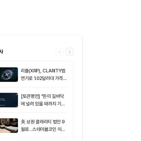
사
리플(XRP), CLARITY법
6
비트마인, 이
연기로 1.02달러대 가격
에도 주가 약세
방어 중
[토큰명언] "돈이 길바닥
7
[선물 고수 PI
에 널려 있을 때까지 기다
인 달러마진 계
려라" ㅡ Day 144
p 감소...코
2.05%p 축소
美 상원 클래리티 법안 9
8
솔라나, 무기한
월로…스테이블코인 이자
제약정 5억 달
가 최대 쟁점
며 네트워크 