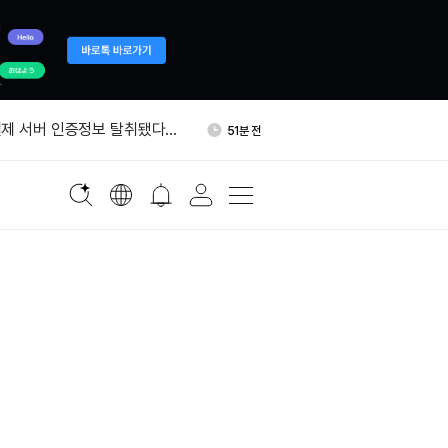
국통화 코인, 달러 스테이블코인
1시간 전
가능성'
제 서버 인증정보 탈취됐다…
51분 전
트 권고
에 0.05% 보험료…승리증권
59분 전
자, ETH 300개 추가 믹싱…
1시간 전
개로 늘었다
포츠, 폴리마켓·칼시 양쪽에
1시간 전
 공급
국통화 코인, 달러 스테이블코인
1시간 전
가능성'
제 서버 인증정보 탈취됐다…
51분 전
트 권고