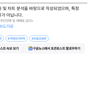
M
터 및 차트 분석을 바탕으로 작성되었으며, 특정
u
유가 아닙니다.
t
, 무단전재 및 재배포 금지>
e
보도자료
격
#국제유가하락
#트럼프방문
스트 속보 보기
구글뉴스에서 토큰포스트 팔로우하기