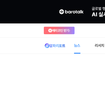
베리코인 받기
뉴스
리서치
알파리포트