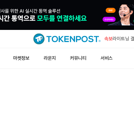
IMF '자
수요 키울 
속보
라이트닝 결
즉시 업데이
해시키 계좌
마켓정보
라운지
커뮤니티
서비스
10일 시행
아즈텍 공격
누적 500
지니어스 스
공식 데이터
IMF '자
수요 키울 
라이트닝 결
즉시 업데이