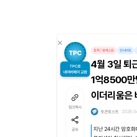
토픽
|
팟캐스트
인사이트
4월 3일 퇴
TPC로
네이버페이 교환
1억8500만
이더리움은 
링크복사
토큰포스트
2026.04
지난 24시간 암호화
공유