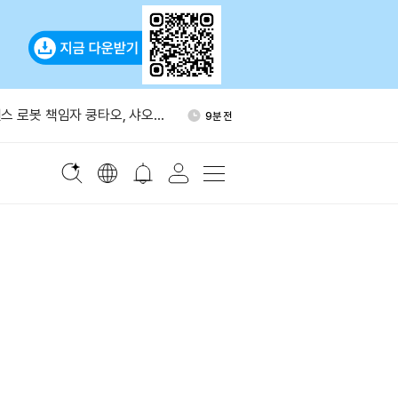
“2026년 암호화폐 프로젝트
23분 전
 폐쇄”
스 로봇 책임자 쿵타오, 샤오미
9분 전
7월 통화정책회의 의견 요약본
15분 전
업 암호자산 국경 간 거래 제한
16분 전
 약 1060억원 자금세탁망 적
19분 전
 체포
“2026년 암호화폐 프로젝트
23분 전
 폐쇄”
스 로봇 책임자 쿵타오, 샤오미
9분 전