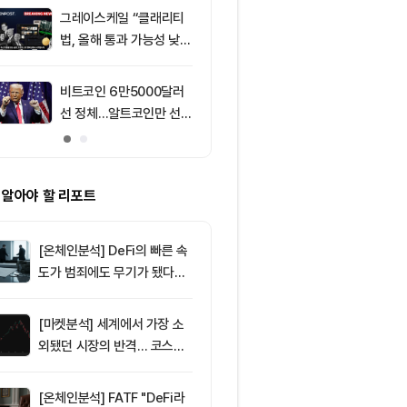
그레이스케일 “클래리티
9
[저녁 시세브리
법, 올해 통과 가능성 낮
폐 시장 혼조세
아”
인 64,801달
1,918달러
비트코인 6만5000달러
10
솔라나, 네트
선 정체…알트코인만 선별
이드 및 토큰 
반등
로 생태계 강화
 알아야 할 리포트
[온체인분석] DeFi의 빠른 속
도가 범죄에도 무기가 됐다…
FATF가 경고한 4대 위협
[마켓분석] 세계에서 가장 소
외됐던 시장의 반격… 코스피
대규모 숏스퀴즈
[온체인분석] FATF "DeFi라