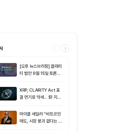
사
[오후 뉴스브리핑] 클래리
6
[오후 시세브리
티 법안 9월 15일 토론종
폐 시장 혼조세
결 표결 外
인 64,762달
움 1,913달러
XRP, CLARITY Act 표
7
이란 혁명수비대
결 연기로 약세... $1 지지
든 조건 수용할
선 공방
르무즈 통제"
마이클 세일러 “비트코인
8
이란, 호르무즈
매도, 시장 붕괴 없다는 점
6개…미군 철수
입증”
구