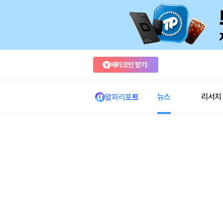
베리코인 받기
뉴스
리서치
알파리포트