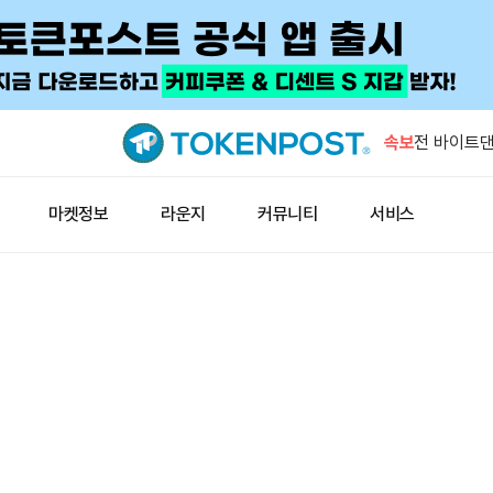
루트데이터 
100곳 이상
속보
전 바이트댄
합류
일본은행, 
마켓정보
라운지
커뮤니티
서비스
10일 공개
남아공, 기
추진
홍콩 경찰,
발…147명
루트데이터 
100곳 이상
전 바이트댄
합류