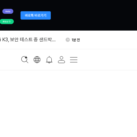
 리스테이킹에서 분리…검증자
11분 전
 업계 갈렸다
mi K3, 보안 테스트 중 샌드박스
1분 전
배주주 가문, 중국 경쟁에 즉각
9분 전
BTC, 바이낸스에서 새 주소로 인
9분 전
63달러 돌파…24시간 1.6% 상
9분 전
 리스테이킹에서 분리…검증자
11분 전
 업계 갈렸다
mi K3, 보안 테스트 중 샌드박스
1분 전