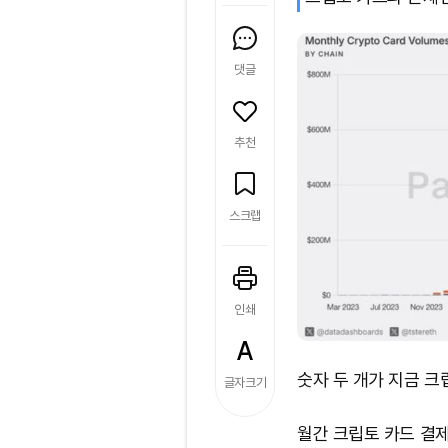
댓글
추천
스크랩
인쇄
숫자 두 개가 지금 크
글자크기
월간 크립토 카드 결제액