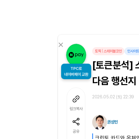
토픽
|
스테이블코인
인사이
[토큰분석]
TPC로
다음 행선지
네이버페이 교환
2026.05.02 (토) 22:39
링크복사
권성민
공유
크립토 카드와 온체인