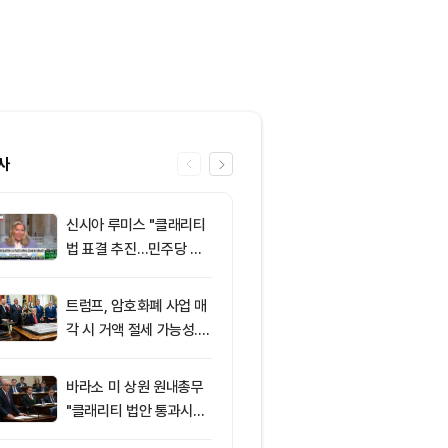
사
신시아 루미스 "클래리티
6
클래리티 법안,
법 표결 추진…민주당 입
앞두고 분기점
장 기록에 남길 것"
불투명
트럼프, 암호화폐 사업 매
7
이란의 호르무
각 시 거액 절세 가능성...
과 차단 전망에
클래리티 법안 윤리 조항
약세
주목
바라소 미 상원 원내총무
8
‘관세’ 한마디
"클래리티 법안 통과시킬
6만2000달
때"
피드, 5억달러