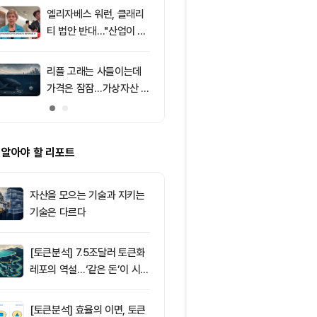
의 공포 경고
엘리자베스 워런, 클래리
9
[특징주] 금호
티 법안 반대…"산업이 쓴
락장서 외국인
암호화폐 법안 안 돼"
속…장중 매수 
포착
리플 고래는 사들이는데
10
리플(XRP), $
가격은 잠잠…가상자산 바
방…미 정책 불
닥 신호 주목
ETF 자금 유
 알아야 할 리포트
자산을 모으는 기술과 지키는
기술은 다르다
[토큰분석] 7.5조달러 토큰화
레포의 역설…‘같은 돈’이 시장
을 건널 수 있는가
[토큰분석] 효율의 이면, 토큰