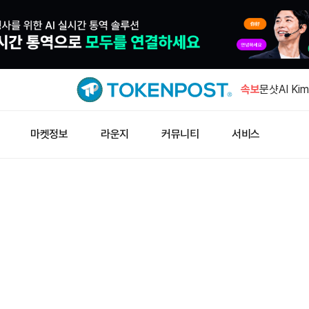
weETH,
보상 제한에
속보
문샷AI Ki
이탈
폭스바겐 지
마켓정보
라운지
커뮤니티
서비스
조치 촉구
434.87 
출됐다
은, 온스당 
승
weETH,
보상 제한에
문샷AI Ki
이탈