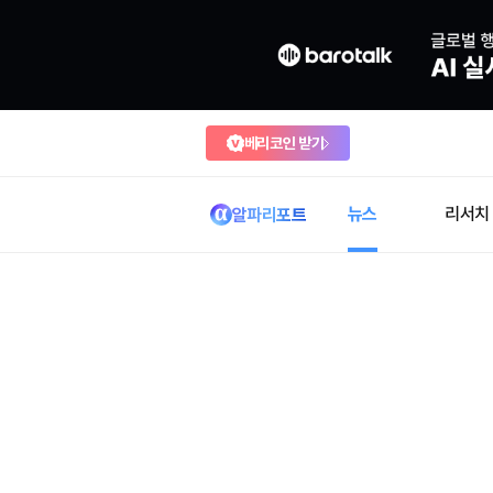
베리코인 받기
뉴스
리서치
알파리포트