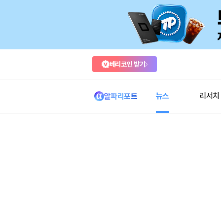
베리코인 받기
뉴스
리서치
알파리포트