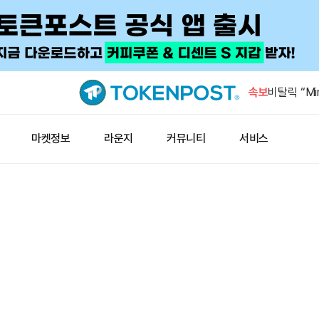
미국 7월 
4.1%
속보
비탈릭 “Min
넘어선 첫 
비탈릭 “시
마켓정보
라운지
커뮤니티
서비스
환영”
사우디·파키
정 체결 예
THENA, 
회
미국 7월 
4.1%
비탈릭 “Min
넘어선 첫 