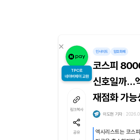
인사이트
암호화폐
코스피 800
TPC로
네이버페이 교환
신호일까…엑
재점화 가능
링크복사
이도현 기자
2026.0
엑시리스트는 코스피 
공유