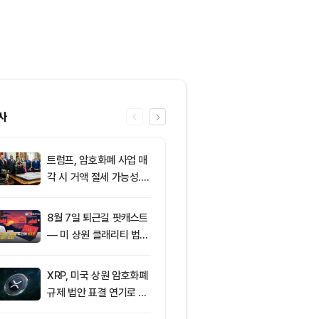
사
트럼프, 암호화폐 사업 매
6
클래리티 법안,
각 시 거액 절세 가능성...
앞두고 분기점
클래리티 법안 윤리 조항
불투명
주목
8월 7일 퇴근길 팟캐스트
7
[특징주] 금호
— 미 상원 클래리티 법안
락장서 외국인
표결 추진…비트코인 ET
속…장중 매수 
F 3일 연속 유입
포착
XRP, 미국 상원 암호화폐
8
친암호화폐 진영
규제 법안 표결 연기로 급
당 경선서 뜻밖
락
래리티 법안 변