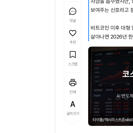
자금을 흡수했지만,
보여주는 신호라고 
댓글
비트코인 이후 대형
살아나면 2026년 
추천
스크랩
인쇄
글자크기
타이틀/엑시리스트(Exilist