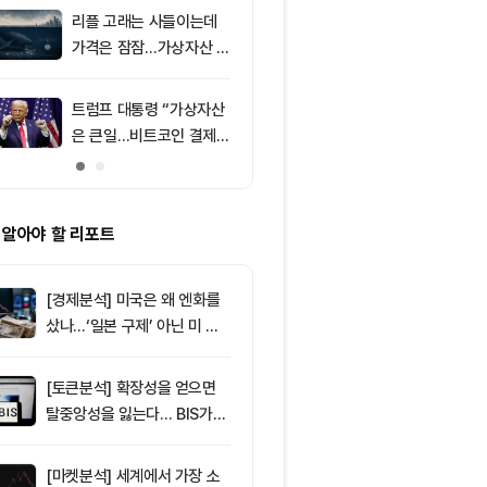
리플 고래는 사들이는데
9
미국 CLARIT
가격은 잠잠…가상자산 바
결 9월로 연
닥 신호 주목
지 1,638 BT
트럼프 대통령 “가상자산
10
[오후 뉴스브리
은 큰일…비트코인 결제
인 고래, 12억
늘어”
BTC 매입 및 
소식 外
 알아야 할 리포트
[경제분석] 미국은 왜 엔화를
샀나…‘일본 구제’ 아닌 미 국
채·아시아 통화 방어전
[토큰분석] 확장성을 얻으면
탈중앙성을 잃는다… BIS가
짚은 블록체인 ‘분열의 경제
학’
[마켓분석] 세계에서 가장 소