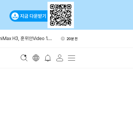
고용 2만3000명 감소…실업률
1시간 전
iMax H3, 훈위안Video 1.5
20분 전
오픈소스 비디오 모델”
그널 전화번호 없는 가입 추진
25분 전
스탄·튀르키예, 공동 방위협
33분 전
정
THE 10% 추가 발행 추진 철
57분 전
고용 2만3000명 감소…실업률
1시간 전
iMax H3, 훈위안Video 1.5
20분 전
오픈소스 비디오 모델”