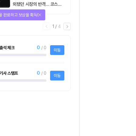
외됐던 시장의 반격… 코스피
대규모 숏스퀴즈
을 완료하고 보상을 획득!
1
/
4
0
출석 체크
/ 0
이동
0
기사 스탬프
/ 0
이동